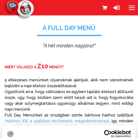
A FULL DAY MENÜ
"A hét minden napjára!"
Z10
MIÉRT VÁLASZD A
MENÜT?
5 étkezéses menünket olyanoknak ajánljuk, akik nem szeretnének
bajlódni a napi ételsor összeállításával.
Ügyeltünk arra, hogy változatos és egyben tápláló ételsort állítsunk
össze, úgy, hogy közben szem előtt tarjuk azt is, hogy fogyókúrába
vagy akár súlymegtartásra ugyanúgy alkalmas legyen, mint eddigi
napi menüink.
Full Day Menünket az országban szinte bárhova házhoz szállítjuk
(Kattints IDE a szállítási területeink megtekintéséhez)
, így minden
nap elérhető otthon vagy a munkahelyen.