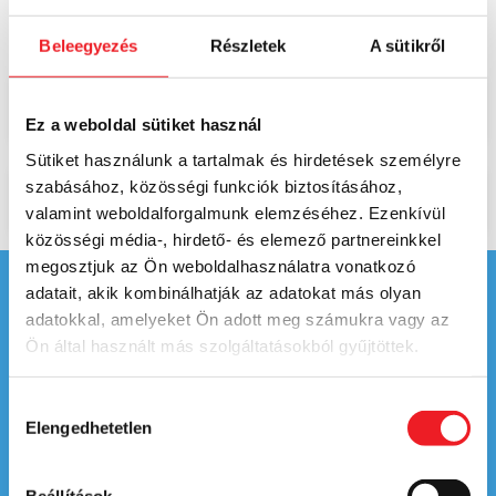
Az Full Day menüt minden héten megtalálhatod az étlapunk
Z10
sorában!
Beleegyezés
Részletek
A sütikről
Ez a weboldal sütiket használ
Sütiket használunk a tartalmak és hirdetések személyre
szabásához, közösségi funkciók biztosításához,
valamint weboldalforgalmunk elemzéséhez. Ezenkívül
közösségi média-, hirdető- és elemező partnereinkkel
megosztjuk az Ön weboldalhasználatra vonatkozó
adatait, akik kombinálhatják az adatokat más olyan
adatokkal, amelyeket Ön adott meg számukra vagy az
Ön által használt más szolgáltatásokból gyűjtöttek.
Hozzájárulás
Elengedhetetlen
kiválasztása