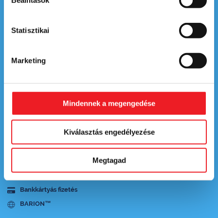
Beállítások
Statisztikai
ÉTLAP
KAPCSOLAT
Marketing
SZÁLLÍTÁSI TERÜLETEK
Általános Szerződési Feltételek
Mindennek a megengedése
Adatkezelési tájézkoztató
Panaszkezelési szabályzat
Kiválasztás engedélyezése
Adatkezelési tájézkoztató - Karrier
Jogi nyilatkozat
Megtagad
Impresszum
Bankkártyás fizetés
BARION™