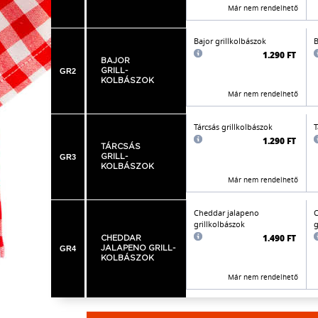
Már nem rendelhető
Bajor grillkolbászok
B
1.290 FT
BAJOR
GR2
GRILL-
KOLBÁSZOK
Már nem rendelhető
Tárcsás grillkolbászok
T
1.290 FT
TÁRCSÁS
GR3
GRILL-
KOLBÁSZOK
Már nem rendelhető
Cheddar jalapeno
C
grillkolbászok
g
1.490 FT
CHEDDAR
GR4
JALAPENO GRILL-
KOLBÁSZOK
Már nem rendelhető