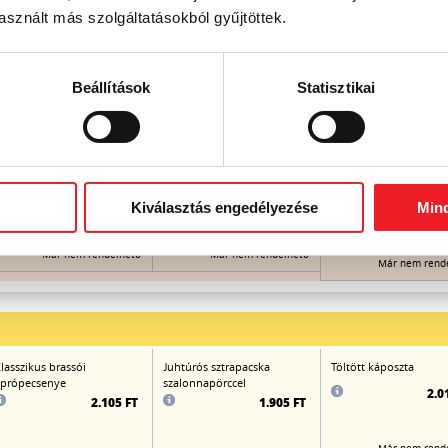
sznált más szolgáltatásokból gyűjtöttek.
ókai-bableves
Távol-keleti
Csípős-savanyú leves
sertéshúsgombóc-leves
(shitake és fafülgombá
zöldségekkel gazdagon
csirkemellcsíkokkal,
Beállítások
Statisztikai
zöldségekkel,
bambuszrüggyel)
1.040 FT
1.060 FT
Kiválasztás engedélyezése
Min
1.0
Már nem rendelhető
Már nem rendelhető
Már nem rend
lasszikus brassói
Juhtúrós sztrapacska
Töltött káposzta
própecsenye
szalonnapörccel
2.0
2.105 FT
1.905 FT