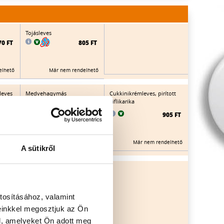
Tojásleves
70 FT
805 FT
elhető
Már nem rendelhető
leves
Medvehagymás
Cukkinikrémleves, pirított
ackos,
zöldségleves
kiflikarika
mozzarellagolyókkal
905 FT
80 FT
910 FT
Már nem rendelhető
elhető
Már nem rendelhető
A sütikről
Tejszínes körteleves
60 FT
925 FT
tosításához, valamint
einkkel megosztjuk az Ön
elhető
Már nem rendelhető
l, amelyeket Ön adott meg