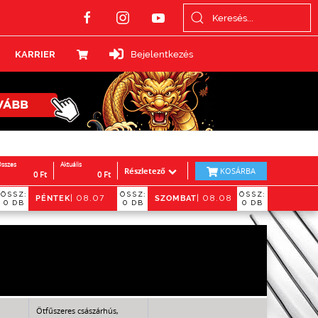
KARRIER
Bejelentkezés
sszes
Aktuális
Részletező
KOSÁRBA
0
Ft
0
Ft
ÖSSZ:
ÖSSZ:
ÖSSZ:
PÉNTEK
SZOMBAT
06
| 08.07
| 08.08
0 DB
0 DB
0 DB
Ötfűszeres császárhús,