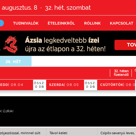
 augusztus. 8
32.
hét,
szombat
•
TUDNIVALÓK
ÉTELEINKRŐL
RÓLUNK
KAPCSOLAT
36.
HÉT
32. héten
Ö
fizetendő
ÖSSZ:
ÖSSZ:
KEDD
SZERDA
CSÜTÖRTÖK
| 08.04
| 08.05
| 08.
0 DB
0 DB
K ÚJRA!
zójaszósszal, mirinnel sült
Távol-keleti
Csípős-savanyú leves,