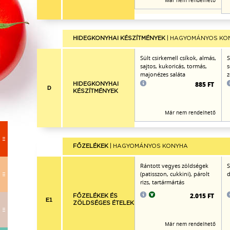
Már nem rendelhető
HIDEGKONYHAI KÉSZÍTMÉNYEK
| HAGYOMÁNYOS KO
Sült csirkemell csíkok, almás,
S
sajtos, kukoricás, tormás,
s
majonézes saláta
z
885 FT
HIDEGKONYHAI
D
KÉSZÍTMÉNYEK
Már nem rendelhető
FŐZELÉKEK
| HAGYOMÁNYOS KONYHA
Rántott vegyes zöldségek
S
(patisszon, cukkini), párolt
d
rizs, tartármártás
2.015 FT
FŐZELÉKEK ÉS
E1
ZÖLDSÉGES ÉTELEK
Már nem rendelhető