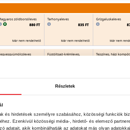
agyaros zöldborsóleves
Tarhonyaleves
Grízgaluskaleves
880 FT
835 FT
8
Már nem rendelhető
Már nem rendelhető
Már nem rend
egyesgyümölcsleves
Füstöltsajt-krémleves,
Tejszínes, házi kompót
pirított kiflikarikával
(almás, körtés, őszibar
meggyes)
905 FT
925 FT
9
Már nem rendelhető
Már nem rendelhető
Már nem rend
Részletek
Göcseji burgonyagombóc
Hideg őszibarackos
Gombaleves
eves (zöldségleves
meggyleves
ál
burgonyagombóccal)
1.015 FT
8
880 FT
mak és hirdetések személyre szabásához, közösségi funkciók biz
hez. Ezenkívül közösségi média-, hirdető- és elemező partner
Már nem rendelhető
Már nem rend
zó adatait, akik kombinálhatják az adatokat más olyan adatokka
Már nem rendelhető