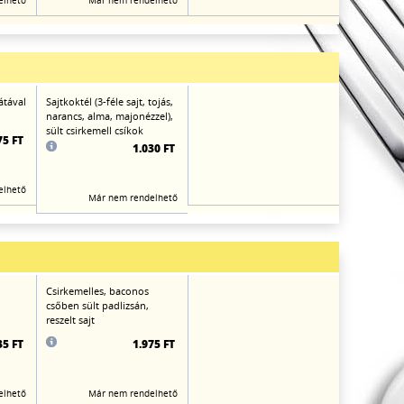
elhető
Már nem rendelhető
átával
Sajtkoktél (3-féle sajt, tojás,
narancs, alma, majonézzel),
sült csirkemell csíkok
75 FT
1.030 FT
elhető
Már nem rendelhető
Csirkemelles, baconos
csőben sült padlizsán,
reszelt sajt
35 FT
1.975 FT
elhető
Már nem rendelhető