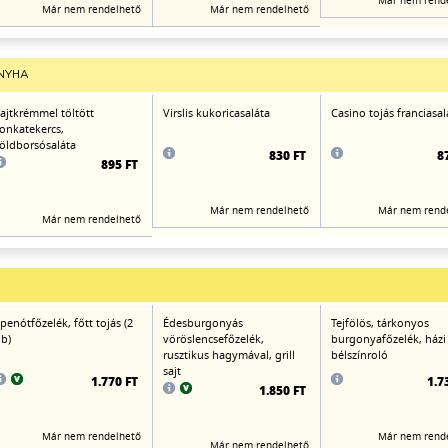
Már nem rend
Már nem rendelhető
Már nem rendelhető
NYHA
ajtkrémmel töltött
Virslis kukoricasaláta
Casino tojás franciasal
onkatekercs,
öldborsósaláta
830 FT
8
895 FT
Már nem rendelhető
Már nem rend
Már nem rendelhető
penótfőzelék, főtt tojás (2
Édesburgonyás
Tejfölös, tárkonyos
b)
vöröslencsefőzelék,
burgonyafőzelék, házi
rusztikus hagymával, grill
bélszínroló
sajt
1.770 FT
1.7
1.850 FT
Már nem rendelhető
Már nem rend
Már nem rendelhető