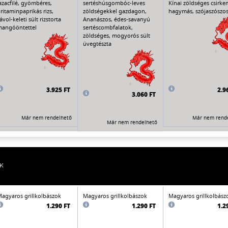
azacfilé, gyömbéres,
sertéshúsgombóc-leves
Kínai zöldséges csirkem
ritaminpaprikás rizs,
zöldségekkel gazdagon,
hagymás, szójaszószos 
ávol-keleti sült rizstorta
Ananászos, édes-savanyú
angóöntettel
sertéscombfalatok,
zöldséges, mogyorós sült
üvegtészta
3.925 FT
2.9
3.060 FT
Már nem rendelhető
Már nem rend
Már nem rendelhető
K
agyaros grillkolbászok
Magyaros grillkolbászok
Magyaros grillkolbász
1.290 FT
1.290 FT
1.2