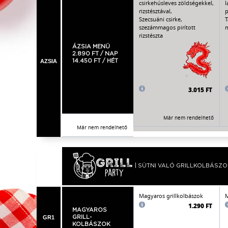
csirkehúsleves zöldségekkel,
l
rizstésztával,
p
Szecsuáni csirke,
T
szezámmagos pirított
m
rizstészta
ÁZSIA MENÜ
2.890 FT / NAP
AZSIA
14.450 FT / HÉT
3.015 FT
Már nem rendelhető
Már nem rendelhető
| SÜTNI VALÓ GRILLKOLBÁSZO
Magyaros grillkolbászok
M
1.290 FT
MAGYAROS
GR1
GRILL-
KOLBÁSZOK