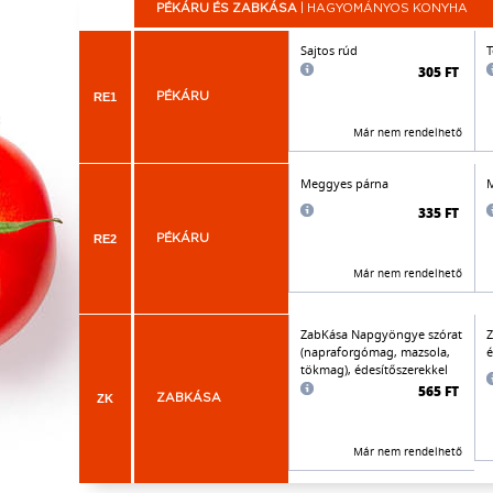
PÉKÁRU ÉS ZABKÁSA
| HAGYOMÁNYOS KONYHA
Sajtos rúd
T
305 FT
RE1
PÉKÁRU
Már nem rendelhető
Meggyes párna
M
335 FT
RE2
PÉKÁRU
Már nem rendelhető
ZabKása Napgyöngye szórat
Z
(napraforgómag, mazsola,
é
tökmag), édesítőszerekkel
565 FT
ZK
ZABKÁSA
Már nem rendelhető