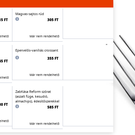
Magvas-sajtos rúd
15 FT
305 FT
elhető
Már nem rendelhető
Epervelős-vaníliás croissant
355 FT
45 FT
Már nem rendelhető
elhető
ZabKása Reform szórat
(aszalt füge, kesudió,
almachips), édesítőszerekkel
80 FT
585 FT
elhető
Már nem rendelhető