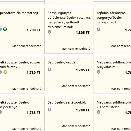
penótfőzelék, rántott sajt
Édesburgonyás
Tejfölös, tárkonyos
vöröslencsefőzelék rusztikus
burgonyafőzelék,
hagymával, grillezett
csirkepörkölt
csirkemell csíkok
1.790 FT
1.7
1.805 FT
Már nem rendelhető
Már nem rend
Már nem rendelhető
elkáposzta-főzelék, roston
Babfőzelék, vagdalt
Magyaros zöldborsófő
sirkefalatok
pulykafasírt
1.785 FT
1.780 FT
1.7
Már nem rendelhető
Már nem rendelhető
Már nem rend
elkáposzta-főzelék,
Babfőzelék, sertéspörkölt
Magyaros zöldborsófő
acipecsenye
kis bécsi szelet
1.780 FT
1.785 FT
1.7
Már nem rendelhető
Már nem rendelhető
Már nem rend