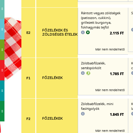
Rántott vegyes zöldségek
S
(patisszon, cukkini),
grillezett burgonya,
fokhagymás tejföl
FŐZELÉKEK ÉS
2.115 FT
E2
ZÖLDSÉGES ÉTELEK
Már nem rendelhető
Zöldbabfőzelék,
K
sertéspörkölt
c
1.785 FT
F1
FŐZELÉKEK
Már nem rendelhető
Zöldbabfőzelék, mini
K
fasírtgolyók
l
1.845 FT
F2
FŐZELÉKEK
Már nem rendelhető