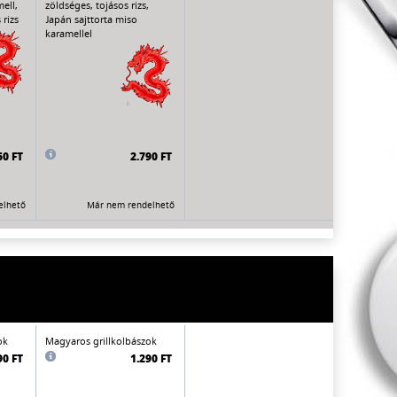
ell,
zöldséges, tojásos rizs,
rizs
Japán sajttorta miso
karamellel
60 FT
2.790 FT
elhető
Már nem rendelhető
ok
Magyaros grillkolbászok
90 FT
1.290 FT