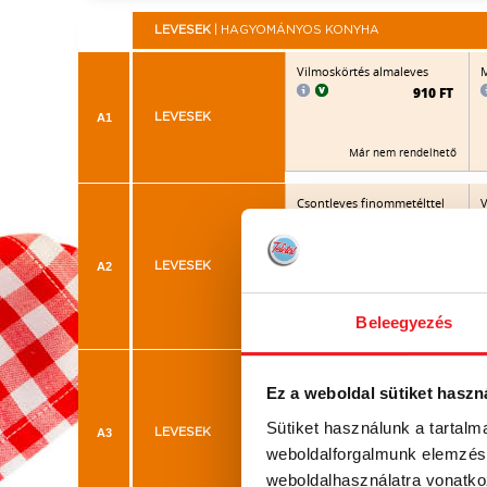
LEVESEK
| HAGYOMÁNYOS KONYHA
Vilmoskörtés almaleves
M
910 FT
A1
LEVESEK
Már nem rendelhető
Csontleves finommetélttel
V
870 FT
A2
LEVESEK
Már nem rendelhető
Beleegyezés
Paradicsomleves
l
Ez a weboldal sütiket haszn
885 FT
Sütiket használunk a tartal
A3
LEVESEK
weboldalforgalmunk elemzésé
Már nem rendelhető
weboldalhasználatra vonatko