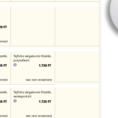
20 FT
elhető
zelék,
Tejfölös sárgaborsó-főzelék,
pulykafasírt
65 FT
1.730 FT
elhető
Már nem rendelhető
zelék,
Tejfölös sárgaborsó-főzelék,
sertéspörkölt
85 FT
1.725 FT
elhető
Már nem rendelhető