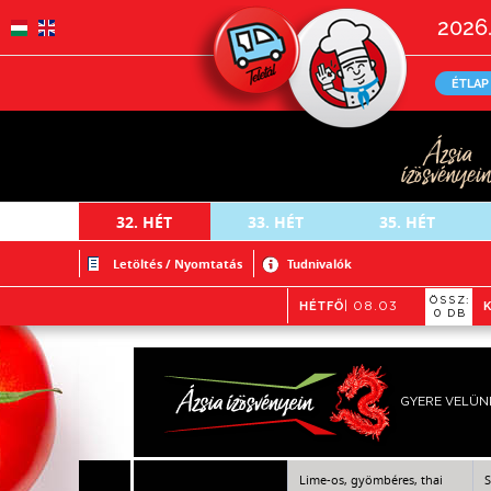
2026.
ÉTLAP
32.
HÉT
33.
HÉT
35.
HÉT
Letöltés / Nyomtatás
Tudnivalók
ÖSSZ:
HÉTFŐ
| 08.03
0 DB
GYERE VELÜN
Lime-os, gyömbéres, thai
S