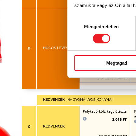
számukra vagy az Ön által ha
Lime-os gyömbéres thai
J
csirkehúsleves zöldségekkel
Hozzájárulás
rizstésztával
Elengedhetetlen
kiválasztása
B
HÚSOS LEVESEK
1.005 FT
Megtagad
Már nem rendelhető
KEDVENCEK
| HAGYOMÁNYOS KONYHA |
Pulykapörkölt, kagylótészta
K
a
2.015 FT
C
KEDVENCEK