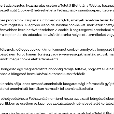
rt adatkezelési hozzájárulás esetén a Teletál Ételfutár a Weblap használa
vezett sütit (cookie-t) helyezhet el a Felhasználók számítógépén, illetve
s programok, csupán kis információs fájlok, amelyek lehetővé teszik, h
tokat rögzítsen. A legtöbb weboldal használ cookie-kat, mert ezek hozzájá
nyebben kezelhetővé tételéhez. A cookie-k segítségével a weboldal sz
i a bejelentkezési adatokat, bevásárlókosárba helyezett termékeket vagy
 léteznek: időleges cookie-k (munkamenet cookie), amelyek a böngésző b
észő nem töröl, hanem törlésig vagy érvényességük lejártáig aktívak mar
 adott meg a cookie élettartamaként).
 a böngésző egy meghatározott időpontig tárolja, feltéve, hogy azt a Felha
zonban a böngésző becsukásával automatikusan törlődik.
atkezelés célja lehet továbbá anonimizált látogatottsági információk gyűjtés
datokat anonimizált formában harmadik fél számára átadhatja.
elhelyezéséhez a Felhasználó nem járul hozzá, azt a saját böngészőjében e
meg. Ebben az esetben ez bizonyos szolgáltatások igénybevételét korláto
nem ideiglenes jelleggel kerül elhelyezésére, az adatokat a Teletál Ételfut