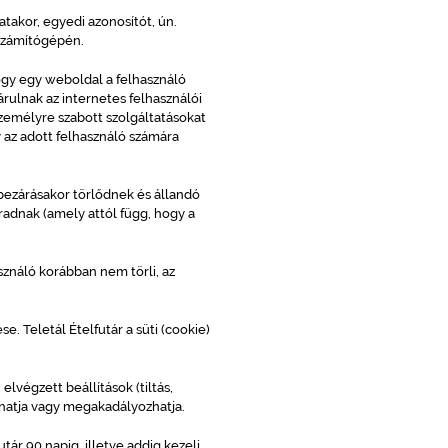
takor, egyedi azonosítót, ún.
 számítógépén.
ogy egy weboldal a felhasználó
rulnak az internetes felhasználói
emélyre szabott szolgáltatásokat
 az adott felhasználó számára
ezárásakor törlődnek és állandó
adnak (amely attól függ, hogy a
sználó korábban nem törli, az
e. Teletál Ételfutár a süti (cookie)
lvégzett beállítások (tiltás,
zhatja vagy megakadályozhatja.
ár 90 napig, illetve addig kezeli,