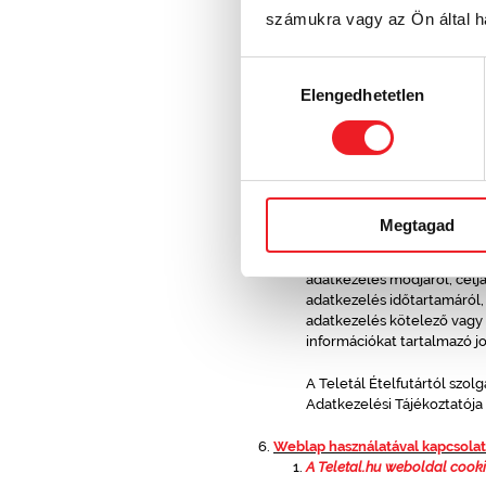
az információs önrendel
számukra vagy az Ön által ha
az egyének védelmét a 
az elektronikus hírközl
Hozzájárulás
információs társadalom
illetve a Nemzeti Ada
Elengedhetetlen
kiválasztása
A Teletál Ételfutár betartj
egyének védelméről és az 
Felhasználó tájékoztatása
Megtagad
A Teletál Ételfutár a jelen
Weblapról elérhető egyes s
adatkezelés módjáról, céljá
adatkezelés időtartamáról, 
adatkezelés kötelező vagy 
információkat tartalmazó jo
A Teletál Ételfutártól szo
Adatkezelési Tájékoztatója 
Weblap használatával kapcsola
A Teletal.hu weboldal cooki