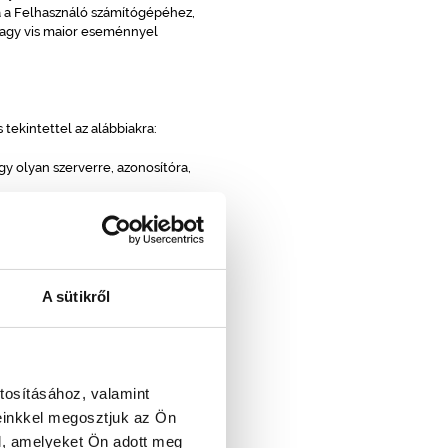
á a Felhasználó számítógépéhez,
vagy vis maior eseménnyel
tekintettel az alábbiakra:
 olyan szerverre, azonosítóra,
, vagy megfelelő felhatalmazás nélkül
a, tilos azokat zavarni (így
ooding], "spamelése"", levelekkel
A sütikről
 és/vagy hirdetését is.
tosításához, valamint
a során kötelezettséget vállal a
einkkel megosztjuk az Ön
l, amelyeket Ön adott meg