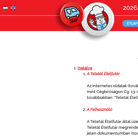
2026.
ÉTLAP
Hatálya
A Teletál Ételfutár
Az internetes oldalak (tová
mint Cégbíróságon Cg. 13-0
továbbiakban: "Teletál Ételf
A Felhasználó
A Teletál Ételfutár által ü
Teletál Ételfutár megrende
jelen dokumentumban (továb