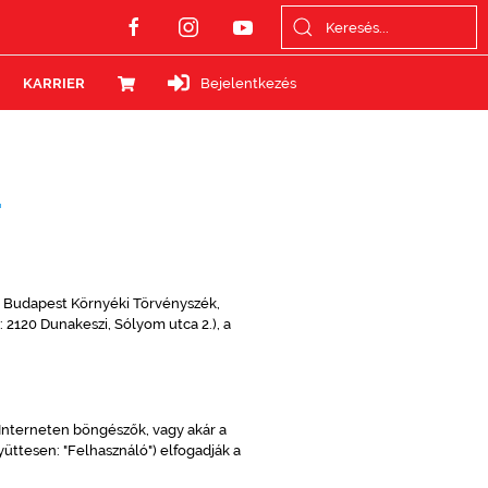
KARRIER
Bejelentkezés
(a Budapest Környéki Törvényszék,
2120 Dunakeszi, Sólyom utca 2.), a
z Interneten böngészők, vagy akár a
üttesen: "Felhasználó") elfogadják a