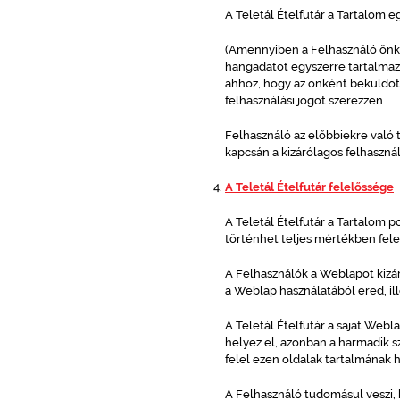
A Teletál Ételfutár a Tartalom e
(Amennyiben a Felhasználó önkén
hangadatot egyszerre tartalmazó
ahhoz, hogy az önként beküldött 
felhasználási jogot szerezzen.
Felhasználó az előbbiekre való t
kapcsán a kizárólagos felhaszná
A Teletál Ételfutár felelőssége
A Teletál Ételfutár a Tartalom p
történhet teljes mértékben fel
A Felhasználók a Weblapot kizáró
a Weblap használatából ered, il
A Teletál Ételfutár a saját Webl
helyez el, azonban a harmadik s
felel ezen oldalak tartalmának 
A Felhasználó tudomásul veszi,