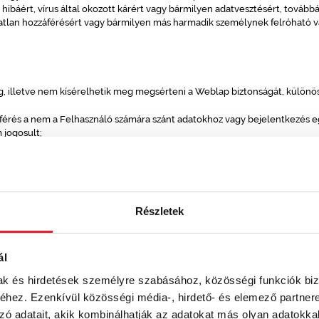
báért, vírus által okozott kárért vagy bármilyen adatvesztésért, tovább
ulatlan hozzáférésért vagy bármilyen más harmadik személynek felróható 
 illetve nem kísérelhetik meg megsérteni a Weblap biztonságát, különös 
rés a nem a Felhasználó számára szánt adatokhoz vagy bejelentkezés egy
 jogosult;
zer vagy a hálózat sebezhetőségének vizsgálatát, kémlelését, tesztelését
onságát vagy jogosultság-ellenőrző intézkedéseit;
elni bármely Felhasználó, host vagy hálózat számára nyújtott szolgáltatásb
lyezése a Weblapon, a Weblap túlterhelése [overloading], "elárasztása" [fl
g] vagy "összeomlasztása" [crashing]);
Részletek
t e-mailek küldése, ideértve termékek vagy szolgáltatások propagálását
ál
mak és hirdetések személyre szabásához, közösségi funkciók biz
ap működtetése, illetve a Weblapról elérhető egyes szolgáltatások nyújtás
hez. Ezenkívül közösségi média-, hirdető- és elemező partner
lkezések betartására, különös figyelemmel
zó adatait, akik kombinálhatják az adatokat más olyan adatokka