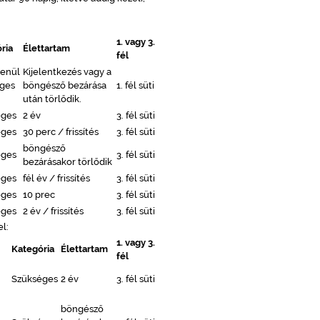
1. vagy 3.
ria
Élettartam
fél
lenül
Kijelentkezés vagy a
ges
böngésző bezárása
1. fél süti
után törlődik.
éges
2 év
3. fél süti
éges
30 perc / frissítés
3. fél süti
böngésző
éges
3. fél süti
bezárásakor törlődik
éges
fél év / frissítés
3. fél süti
éges
10 prec
3. fél süti
éges
2 év / frissítés
3. fél süti
l:
1. vagy 3.
Kategória
Élettartam
fél
Szükséges
2 év
3. fél süti
böngésző