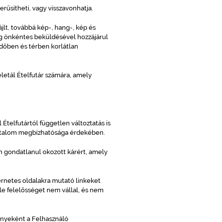
erűsítheti, vagy visszavonhatja.
lt, továbbá kép-, hang-, kép és
ag önkéntes beküldésével hozzájárul
időben és térben korlátlan
eletál Ételfutár számára, amely
Ételfutártól független változtatás is
artalom megbízhatósága érdekében.
an gondatlanul okozott kárért, amely
ternetes oldalakra mutató linkeket
le felelősséget nem vállal, és nem
ényeként a Felhasználó