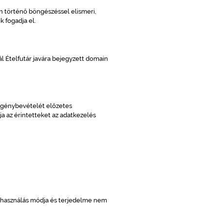
n történő böngészéssel elismeri,
 fogadja el.
tál Ételfutár javára bejegyzett domain
k igénybevételét előzetes
ja az érintetteket az adatkezelés
 felhasználás módja és terjedelme nem