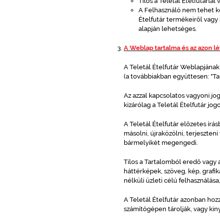
Tilos a Teletál Ételfutárla
A Felhasználó nem tehet k
Ételfutár termékeiről vagy 
alapján lehetséges.
A Weblap tartalma és az azon lé
A Teletál Ételfutár Weblapjának
(a továbbiakban együttesen: "Ta
Az azzal kapcsolatos vagyoni jogo
kizárólag a Teletál Ételfutár j
A Teletál Ételfutár előzetes ír
másolni, újraközölni, terjeszteni
bármelyikét megengedi.
Tilos a Tartalomból eredő vagy 
háttérképek, szöveg, kép, grafik
nélküli üzleti célú felhasználás
A Teletál Ételfutár azonban hozz
számítógépen tárolják, vagy ki