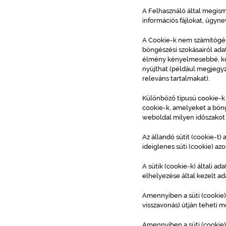
A Felhasználó által megisme
információs fájlokat, úgyne
A Cookie-k nem számítógépe
böngészési szokásairól ada
élmény kényelmesebbé, kön
nyújthat (például megjegyz
releváns tartalmakat).
Különböző típusú cookie-k
cookie-k, amelyeket a böng
weboldal milyen időszakot
Az állandó sütit (cookie-t)
ideiglenes süti (cookie) a
A sütik (cookie-k) általi ad
elhelyezése által kezelt a
Amennyiben a süti (cookie) 
visszavonás) útján teheti 
Amennyiben a süti (cookie) 