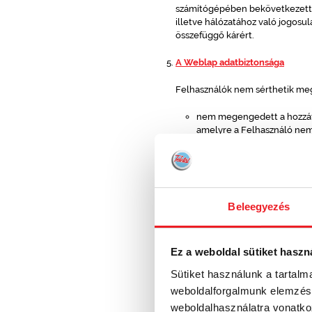
számítógépében bekövetkezett hi
illetve hálózatához való jogos
összefüggő kárért.
A Weblap adatbiztonsága
Felhasználók nem sérthetik meg,
nem megengedett a hozzáfé
amelyre a Felhasználó nem
tilos megkísérelni a rends
megsérteni a rendszer bizt
tilos beavatkozást megkísér
különösen tilos: vírus elhe
való bombázása [mailbombin
Beleegyezés
nem megengedett nem kíván
Személyes adatok kezelése
Általános rendelkezések
Ez a weboldal sütiket haszn
Sütiket használunk a tartal
A Teletál Ételfutár a Webl
weboldalforgalmunk elemzésé
hatályos jogszabályi rende
weboldalhasználatra vonatko