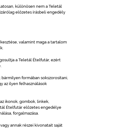
latosan, különösen nem a Teletál
kizárólag előzetes írásbeli engedély
rkesztése, valamint maga a tartalom
k.
osultja a Teletál Ételfutár, ezért
.
it bármilyen formában sokszorosítani,
ogy az ilyen felhasználások
az ikonok, gombok, linkek,
etál Ételfutár előzetes engedélye
nálása, forgalmazása.
vagy annak részei kivonatait saját