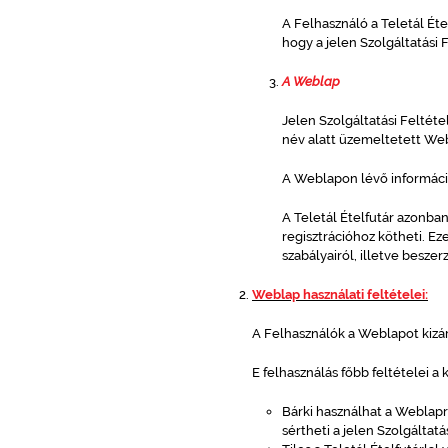
A Felhasználó a Teletál Ét
hogy a jelen Szolgáltatási
A Weblap
Jelen Szolgáltatási Feltétel
név alatt üzemeltetett We
A Weblapon lévő informác
A Teletál Ételfutár azonban
regisztrációhoz kötheti. Ez
szabályairól, illetve besze
Weblap használati feltételei:
A Felhasználók a Weblapot kizár
E felhasználás főbb feltételei a
Bárki használhat a Weblapra
sértheti a jelen Szolgáltat