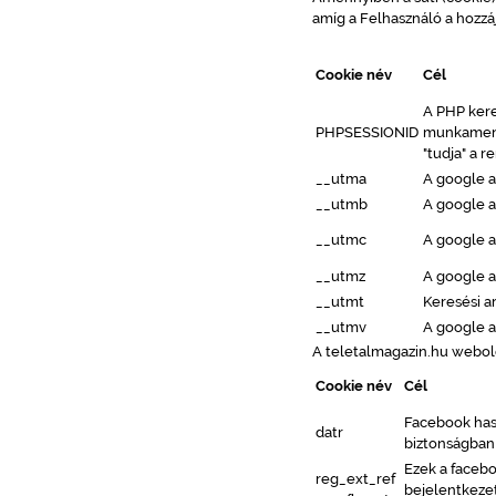
amíg a Felhasználó a hozzá
Cookie név
Cél
A PHP ker
PHPSESSIONID
munkamenet
"tudja" a r
__utma
A google an
__utmb
A google a
__utmc
A google a
__utmz
A google an
__utmt
Keresési a
__utmv
A google a
A teletalmagazin.hu webold
Cookie név
Cél
Facebook hasz
datr
biztonságban 
Ezek a facebo
reg_ext_ref
bejelentkezet