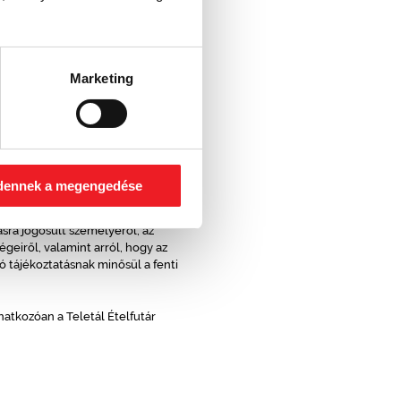
otv."),
ény,
mi szolgáltatások, valamint az
örvény ("Ekertv.") rendelkezéseire,
ira.
Marketing
adatok feldolgozása vonatkozásában az
ezek közvetlenül alkalmazandóak.
dennek a megengedése
lhasználókat a Weblap, illetve a
yekről, így többek között az
ásra jogosult személyéről, az
geiről, valamint arról, hogy az
ó tájékoztatásnak minősül a fenti
atkozóan a Teletál Ételfutár