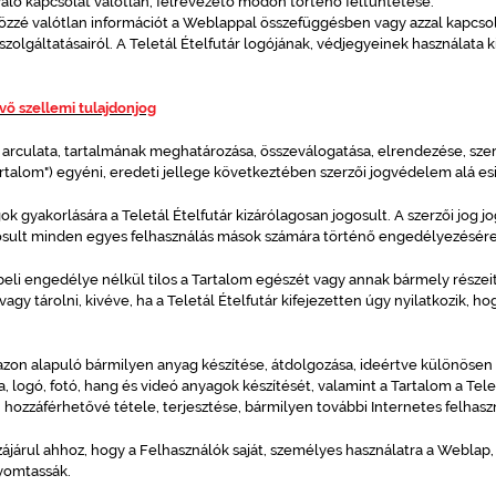
l való kapcsolat valótlan, félrevezető módon történő feltüntetése.
özzé valótlan információt a Weblappal összefüggésben vagy azzal kapcso
szolgáltatásairól. A Teletál Ételfutár logójának, védjegyeinek használata 
vő szellemi tulajdonjog
 arculata, tartalmának meghatározása, összeválogatása, elrendezése, sze
rtalom") egyéni, eredeti jellege következtében szerzői jogvédelem alá esi
k gyakorlására a Teletál Ételfutár kizárólagosan jogosult. A szerzői jog jog
ogosult minden egyes felhasználás mások számára történő engedélyezésére
ásbeli engedélye nélkül tilos a Tartalom egészét vagy annak bármely része
 vagy tárolni, kivéve, ha a Teletál Ételfutár kifejezetten úgy nyilatkozik, h
azon alapuló bármilyen anyag készítése, átdolgozása, ideértve különösen 
a, logó, fotó, hang és videó anyagok készítését, valamint a Tartalom a Tel
a, hozzáférhetővé tétele, terjesztése, bármilyen további Internetes felhasz
ájárul ahhoz, hogy a Felhasználók saját, személyes használatra a Weblap, 
nyomtassák.