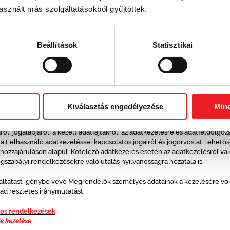
kezési jogról és az információszabadságról szóló 2011. évi CXII. törvény ("Inf
sznált más szolgáltatásokból gyűjtöttek.
személyes adatok gépi feldolgozása során alkalmazandó 1998. évi VI. törv
ésről szóló 2003. évi C. törvény ("Eht."), valamint az elektronikus kereskedel
mal összefüggő szolgáltatások egyes kérdéseit szabályozó 2001. évi CVIII. t
tvédelmi és Információszabadság Hatóságnak a témára vonatkozó ajánlása
Beállítások
Statisztikai
a a vonatkozó európai uniós jogi aktusokat is, így különösen a személyes 
ilyen adatok szabad áramlásáról szóló 95/46/EK irányelvet, amennyiben 
Kiválasztás engedélyezése
Min
 Szolgáltatási Feltételekkel részletesen és egyértelműen tájékoztatja a Fe
zolgáltatások igénybevételével kapcsolatos adatkezelésre vonatkozó tén
ról, jogalapjáról, a kezelt adatfajtákról, az adatkezelésre és adatfeldolgoz
a Felhasználó adatkezeléssel kapcsolatos jogairól és jogorvoslati lehetősé
hozzájáruláson alapul. Kötelező adatkezelés esetén az adatkezelésről val
gszabályi rendelkezésekre való utalás nyilvánosságra hozatala is.
lgáltatást igénybe vevő Megrendelők személyes adatainak a kezelésére von
ad részletes iránymutatást.
tos rendelkezések
e kezelése