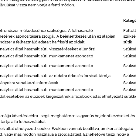
járulását vissza nem vonja a fenti módon.
Kategó
etrendszer működéséhez szükséges. A felhasználó
Feltét
ének azonosítására szolgál. A bejelentkezés után ez alapján
szüksé
endszer a felhasználó adatait ha frissíti az oldalt.
sütik
alytics által használt süti, visszatéréseket ellenőrzi
Szüks
nalytics által használt süti, munkamenet azonosító
Szüks
nalytics által használt süti, munkamenet azonosító
Szüks
alytics által használt süti, az oldalra érkezés forrását tárolja
Szüks
rányokra vonatkozó információk
Szüks
nalytics által használt süti, munkamenet azonosító
Szüks
al esetében az előzőek kiegészülnek a facebook által elhelyezett sütikke
nálja követési célra- segít meghatározni a gyanús bejelentkezéseket és
tartja a fb felhasználókat
ok által elhelyezett cookie. Ezekben vannak beállítva, amikor a látogató
t, vagy más módon használja a szolgáltatást. Ez lehetővé teszi, hogy a