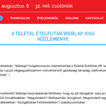
 augusztus. 6
32.
hét,
csütörtök
•
TUDNIVALÓK
ÉTELEINKRŐL
RÓLUNK
KAPCSOLAT
A TELETÁL ÉTELFUTÁR WEBLAP JOGI
KÖZLEMÉNYE
bbiakban: "Weblap") tulajdonosa és üzemeltetője a Teletál Ételfutár Kft. 
9-131311 cégjegyzékszámon nyilvántartott gazdasági társaság, székhelye: 
utár" .)
zemeltetett Weblap használatának feltétele, hogy az azt látogatók, azaz a
lői (továbbiakban: "Megrendelő") (felhasználó, böngésző, Megrendelő egy
biakban: "Szolgáltatási Feltételekben") szabályozottakat.