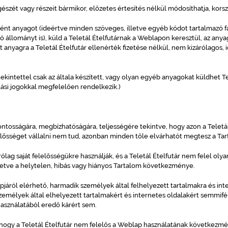
gészét vagy részeit bármikor, előzetes értesítés nélkül módosíthatja, korsz
t anyagot (ideértve minden szöveges, illetve egyéb kódot tartalmazó fáj
 állományt is), küld a Teletál Ételfutárnak a Weblapon keresztül, az any
anyagra a Teletál Ételfutár ellenérték fizetése nélkül, nem kizárólagos, 
ekintettel csak az általa készített, vagy olyan egyéb anyagokat küldhet T
lási jogokkal megfelelően rendelkezik.)
ontosságára, megbízhatóságára, teljességére tekintve, hogy azon a Teletál 
elősséget vállalni nem tud, azonban minden tőle elvárhatót megtesz a T
lag saját felelősségükre használják, és a Teletál Ételfutár nem felel oly
letve a helytelen, hibás vagy hiányos Tartalom következménye.
apjáról elérhető, harmadik személyek által felhelyezett tartalmakra és in
zemélyek által elhelyezett tartalmakért és internetes oldalakért semmifé
használatából eredő kárért sem.
 hogy a Teletál Ételfutár nem felelős a Weblap használatának következm