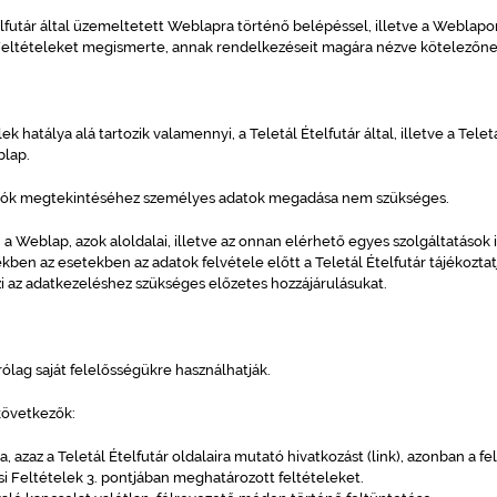
elfutár által üzemeltetett Weblapra történő belépéssel, illetve a Weblapo
 Feltételeket megismerte, annak rendelkezéseit magára nézve kötelezőnek
ek hatálya alá tartozik valamennyi, a Teletál Ételfutár által, illetve a Tele
blap.
iók megtekintéséhez személyes adatok megadása nem szükséges.
 a Weblap, azok aloldalai, illetve az onnan elérhető egyes szolgáltatáso
ekben az esetekben az adatok felvétele előtt a Teletál Ételfutár tájékoztat
rzi az adatkezeléshez szükséges előzetes hozzájárulásukat.
ólag saját felelősségükre használhatják.
 következők:
, azaz a Teletál Ételfutár oldalaira mutató hivatkozást (link), azonban a
ási Feltételek 3. pontjában meghatározott feltételeket.