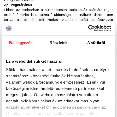
Z7 - Vegetáriánus
Ebben az ételsorban a húsmentesen táplálkozók számára teljes
értékű fehérjét is tartalmazó újdonságokat kínálunk, tiszteletben
tartva a tej- és tejterméket valamint tojást is fogyasztó
vegetáriánusok igényeit.
Z8 - Kismama
Speciálisan kialakított étrend kismamák részére, különös hangsúlyt
fektetve a magas folsav tartalomra. Hiszen a magzatvédő vitaminnak
Beleegyezés
Részletek
A sütikről
is nevezett folsav fontos szerepet játszik a magzat idegrendszerének
és szerveinek fejlődésében, s számos más jótékony hatása is van.
Ez a weboldal sütiket használ
A fenti speciális ételsorokkal kapcsolatban és más táplálkozási
Sütiket használunk a tartalmak és hirdetések személyre
tanácsért forduljon dietetikus munkatársainkhoz a
+36 (20) 778-1500
telefonszámon vagy a
dietetika@teletal.hu
e-mail címen.
szabásához, közösségi funkciók biztosításához,
valamint weboldalforgalmunk elemzéséhez. Ezenkívül
közösségi média-, hirdető- és elemező partnereinkkel
megosztjuk az Ön weboldalhasználatra vonatkozó
adatait, akik kombinálhatják az adatokat más olyan
adatokkal, amelyeket Ön adott meg számukra vagy az
Ön által használt más szolgáltatásokból gyűjtöttek.