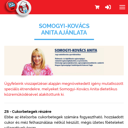
SOMOGYI-KOVÁCS
ANITA AJÁNLATA
Ügyfeleink visszajelzései alapján megnövekedett igény mutatkozott
speciális étrendekre, melyeket Somogyi-Kovács Anita dietetikus
közreműködésével alakítottunk ki.
Z6 - Cukorbetegek részére
Ebbe az ételsorba cukorbetegek számára fogyasztható, hozzáadott
cukor és méz felhasználása nélkül készült, mégis ízletes főételeket
válogattunk össze.