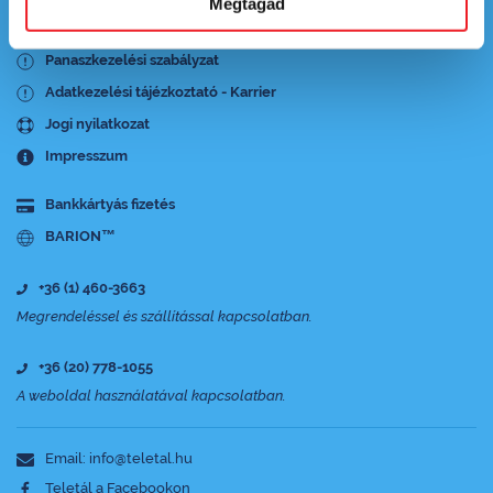
Megtagad
Adatkezelési tájézkoztató
Panaszkezelési szabályzat
Adatkezelési tájézkoztató - Karrier
Jogi nyilatkozat
Impresszum
Bankkártyás fizetés
BARION™
+36 (1) 460-3663
Megrendeléssel és szállítással kapcsolatban.
+36 (20) 778-1055
A weboldal használatával kapcsolatban.
Email: info@teletal.hu
Teletál a Facebookon