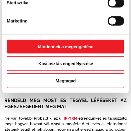
Statisztikai
napközben, megfelezve hozzáadható a kis étkezésekhez -
uzsonnához, tízóraihoz - de ezen kívül semmiféleképpen ne vonj
össze étkezéseket! Fontos, hogy egész napra elosztva öt vagy hat
Marketing
étkezésre legyen elosztva úgy, hogy két étkezés között 2-3 óra
teljen el.
MIÉRT ÉRDEMES KIPRÓBÁLNI?
Mindennek a megengedése
Ha inzulinrezisztenciával küzdesz vagy szeretnéd megelőzni ennek
kialakulását, a hétfogásos étrendünk kifejezetten a te igényeid
szerint lett kialakítva. Az ételek segítenek az energiaszint
Kiválasztás engedélyezése
fenntartásában, csökkenthetik az éhségrohamokat, és
megakadályozhatják a vércukorszint hirtelen emelkedését és
esését. Ez az étrend nemcsak az egészségedet támogatja, hanem
Megtagad
könnyen követhető is, így a mindennapokban is praktikus megoldást
nyújt.
RENDELD MEG MOST ÉS TEGYÉL LÉPÉSEKET AZ
EGÉSZSÉGEDÉRT MÉG MA!
Ne várj tovább! Próbáld ki az új
IR/IRN
étrendünket és tapasztald
meg, hogyan hozhat változást a megfelelő étkezés az életedben!
Ételeink segíthetnek abban, hogy újra jól érezd magad a bőrödben