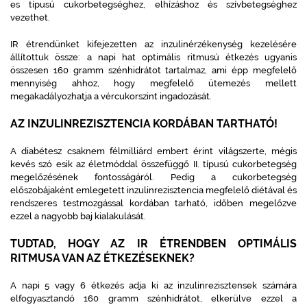
es típusú cukorbetegséghez, elhízáshoz és szívbetegséghez
vezethet.
IR étrendünket kifejezetten az inzulinérzékenység kezelésére
állítottuk össze: a napi hat optimális ritmusú étkezés ugyanis
összesen 160 gramm szénhidrátot tartalmaz, ami épp megfelelő
mennyiség ahhoz, hogy megfelelő ütemezés mellett
megakadályozhatja a vércukorszint ingadozását.
AZ INZULINREZISZTENCIA KORDÁBAN TARTHATÓ!
A diabétesz csaknem félmilliárd embert érint világszerte, mégis
kevés szó esik az életmóddal összefüggő II. típusú cukorbetegség
megelőzésének fontosságáról. Pedig a cukorbetegség
előszobájaként emlegetett inzulinrezisztencia megfelelő diétával és
rendszeres testmozgással kordában tarható, időben megelőzve
ezzel a nagyobb baj kialakulását.
TUDTAD, HOGY AZ IR ÉTRENDBEN OPTIMÁLIS
RITMUSA VAN AZ ÉTKEZÉSEKNEK?
A napi 5 vagy 6 étkezés adja ki az inzulinrezisztensek számára
elfogyasztandó 160 gramm szénhidrátot, elkerülve ezzel a