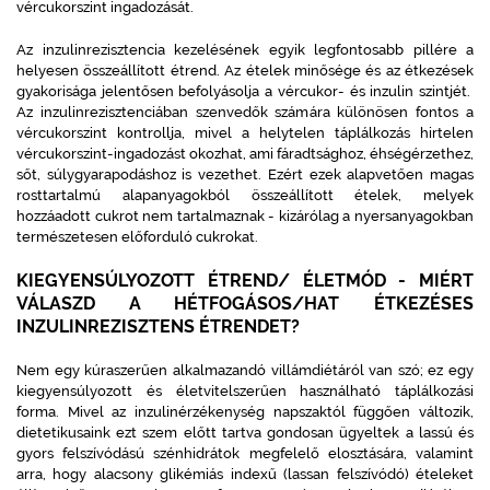
vércukorszint ingadozását.
Az inzulinrezisztencia kezelésének egyik legfontosabb pillére a
helyesen összeállított étrend. Az ételek minősége és az étkezések
gyakorisága jelentősen befolyásolja a vércukor- és inzulin szintjét.
Az inzulinrezisztenciában szenvedők számára különösen fontos a
vércukorszint kontrollja, mivel a helytelen táplálkozás hirtelen
vércukorszint-ingadozást okozhat, ami fáradtsághoz, éhségérzethez,
sőt, súlygyarapodáshoz is vezethet. Ezért ezek alapvetően magas
rosttartalmú alapanyagokból összeállított ételek, melyek
hozzáadott cukrot nem tartalmaznak - kizárólag a nyersanyagokban
természetesen előforduló cukrokat.
KIEGYENSÚLYOZOTT ÉTREND/ ÉLETMÓD - MIÉRT
VÁLASZD A HÉTFOGÁSOS/HAT ÉTKEZÉSES
INZULINREZISZTENS ÉTRENDET?
Nem egy kúraszerűen alkalmazandó villámdiétáról van szó; ez egy
kiegyensúlyozott és életvitelszerűen használható táplálkozási
forma. Mivel az inzulinérzékenység napszaktól függően változik,
dietetikusaink ezt szem előtt tartva gondosan ügyeltek a lassú és
gyors felszívódású szénhidrátok megfelelő elosztására, valamint
arra, hogy alacsony glikémiás indexű (lassan felszívódó) ételeket