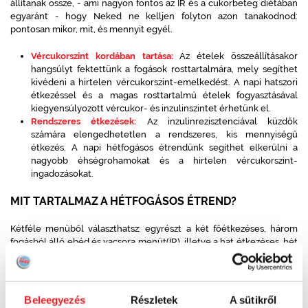
állítanak össze, - ami nagyon fontos az IR és a cukorbeteg diétában
egyaránt - hogy Neked ne kelljen folyton azon tanakodnod:
pontosan mikor, mit, és mennyit egyél.
Vércukorszint kordában tartása:
Az ételek összeállításakor
hangsúlyt fektettünk a fogások rosttartalmára, mely segíthet
kivédeni a hirtelen vércukorszint-emelkedést. A napi hatszori
étkezéssel és a magas rosttartalmú ételek fogyasztásával
kiegyensúlyozott vércukor- és inzulinszintet érhetünk el.
Rendszeres étkezések:
Az inzulinrezisztenciával küzdők
számára elengedhetetlen a rendszeres, kis mennyiségű
étkezés. A napi hétfogásos étrendünk segíthet elkerülni a
nagyobb éhségrohamokat és a hirtelen vércukorszint-
ingadozásokat.
MIT TARTALMAZ A HÉTFOGÁSOS ÉTREND?
Kétféle menüből választhatsz: egyrészt a két főétkezéses, három
fogásból álló ebéd és vacsora menüt(IR), illetve a hat étkezéses, hét
fogásos (IRN) napi menüt.
Reggeli (másnapra)
- Teljes kiőrlésű gabonatermékekkel
készülő napindító fogás.
Beleegyezés
Részletek
A sütikről
Tízórai (másnapra)
- Könnyű snack, amely energiát ad a nap