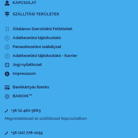
KAPCSOLAT
SZÁLLÍTÁSI TERÜLETEK
Általános Szerződési Feltételek
Adatkezelési tájézkoztató
Panaszkezelési szabályzat
Adatkezelési tájézkoztató - Karrier
Jogi nyilatkozat
Impresszum
Bankkártyás fizetés
BARION™
+36 (1) 460-3663
Megrendeléssel és szállítással kapcsolatban.
+36 (20) 778-1055