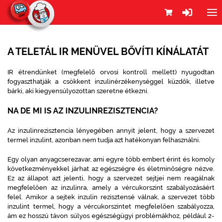
A TELETÁL IR MENÜVEL BŐVÍTI KÍNÁLATÁT
IR étrendünket (megfelelő orvosi kontroll mellett) nyugodtan
fogyaszthatják a csökkent inzulinérzékenységgel küzdők, illetve
bárki, aki kiegyensúlyozottan szeretne étkezni.
NA DE MI IS AZ INZULINREZISZTENCIA?
Az inzulinrezisztencia lényegében annyit jelent, hogy a szervezet
termel inzulint, azonban nem tudja azt hatékonyan felhasználni.
Egy olyan anyagcserezavar, ami egyre több embert érint és komoly
következményekkel járhat az egészségre és életminőségre nézve.
Ez az állapot azt jelenti, hogy a szervezet sejtjei nem reagálnak
megfelelően az inzulinra, amely a vércukorszint szabályozásáért
felel. Amikor a sejtek inzulin rezisztensé válnak, a szervezet több
inzulint termel, hogy a vércukorszintet megfelelően szabályozza,
ám ez hosszú távon súlyos egészségügyi problémákhoz, például 2-