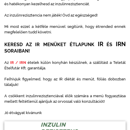
és hatékonyan kezelhesd az inzulinrezisztenciát.
Az inzulinrezisztencia nem játék! Óvd az egészséged!
Mi most ezzel a kétféle menüvel segítünk, hogy étrended ennek
megfelelően tudd követni.
IR
IRN
KERESD AZ IR MENÜKET ÉTLAPUNK
ÉS
SORAIBAN!
Az
IR / IRN
ételek külön konyhán készülnek, a szállítást a Teletál
Ételfutár Kft. garantálja.
Felhívjuk figyelmed, hogy az IR diétát és menüt, fóliás dobozban
tálaljuk!
A csökkent inzulinrezisztenciával élők számára a menü fogyasztása
mellett feltétlenül ajánljuk az orvossal való konzultációt!
Jó étvágyat kívánunk