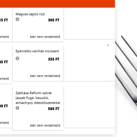
Magvas-sajtos rúd
15 FT
305 FT
elhető
Már nem rendelhető
Epervelős-vaníliás croissant
355 FT
45 FT
Már nem rendelhető
elhető
ZabKása Reform szórat
(aszalt füge, kesudió,
almachips), édesítőszerekkel
80 FT
585 FT
elhető
Már nem rendelhető