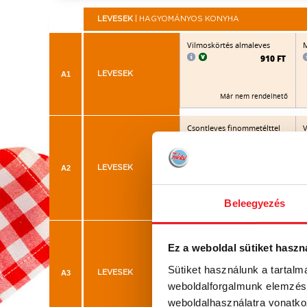
LEVESEK
| HAGYOMÁNYOS KONYHA
Vilmoskörtés almaleves
M
910 FT
A1
LEVESEK
Már nem rendelhető
Csontleves finommetélttel
V
870 FT
A2
LEVESEK
Már nem rendelhető
Beleegyezés
Paradicsomleves
l
Ez a weboldal sütiket haszn
885 FT
Sütiket használunk a tartal
A3
LEVESEK
weboldalforgalmunk elemzésé
Már nem rendelhető
weboldalhasználatra vonatko