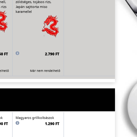
ell,
zöldséges, tojásos rizs,
rizs
Japán sajttorta miso
karamellel
60 FT
2.790 FT
elhető
Már nem rendelhető
ok
Magyaros grillkolbászok
90 FT
1.290 FT