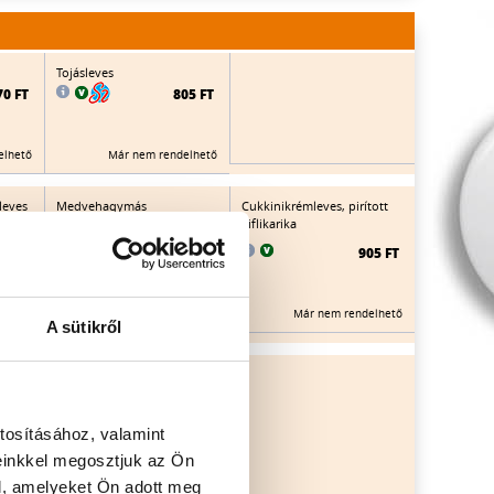
Tojásleves
70 FT
805 FT
elhető
Már nem rendelhető
leves
Medvehagymás
Cukkinikrémleves, pirított
ackos,
zöldségleves
kiflikarika
mozzarellagolyókkal
905 FT
80 FT
910 FT
Már nem rendelhető
elhető
Már nem rendelhető
A sütikről
Tejszínes körteleves
60 FT
925 FT
tosításához, valamint
einkkel megosztjuk az Ön
elhető
Már nem rendelhető
l, amelyeket Ön adott meg