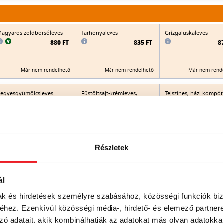
agyaros zöldborsóleves
Tarhonyaleves
Grízgaluskaleves
880 FT
835 FT
8
Már nem rendelhető
Már nem rendelhető
Már nem rend
egyesgyümölcsleves
Füstöltsajt-krémleves,
Tejszínes, házi kompót
pirított kiflikarikával
(almás, körtés, őszibar
meggyes)
905 FT
925 FT
9
Már nem rendelhető
Már nem rendelhető
Már nem rend
Részletek
Göcseji burgonyagombóc
Hideg őszibarackos
Gombaleves
eves (zöldségleves
meggyleves
ál
burgonyagombóccal)
1.015 FT
8
880 FT
mak és hirdetések személyre szabásához, közösségi funkciók biz
hez. Ezenkívül közösségi média-, hirdető- és elemező partner
Már nem rendelhető
Már nem rend
zó adatait, akik kombinálhatják az adatokat más olyan adatokka
Már nem rendelhető