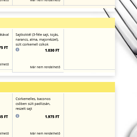
elhető
Már nem rendelhető
átával
Sajtkoktél (3-féle sajt, tojás,
narancs, alma, majonézzel),
sült csirkemell csíkok
75 FT
1.030 FT
elhető
Már nem rendelhető
Csirkemelles, baconos
csőben sült padlizsán,
reszelt sajt
35 FT
1.975 FT
elhető
Már nem rendelhető