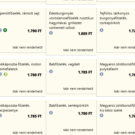
penótfőzelék, rántott sajt
Édesburgonyás
Tejfölös, tárkonyos
vöröslencsefőzelék rusztikus
burgonyafőzelék,
hagymával, grillezett
csirkepörkölt
csirkemell csíkok
1.790 FT
1.7
1.805 FT
Már nem rendelhető
Már nem rend
Már nem rendelhető
elkáposzta-főzelék, roston
Babfőzelék, vagdalt
Magyaros zöldborsófő
sirkefalatok
pulykafasírt
1.785 FT
1.780 FT
1.7
Már nem rendelhető
Már nem rendelhető
Már nem rend
elkáposzta-főzelék,
Babfőzelék, sertéspörkölt
Magyaros zöldborsófő
acipecsenye
kis bécsi szelet
1.780 FT
1.785 FT
1.7
Már nem rendelhető
Már nem rendelhető
Már nem rend