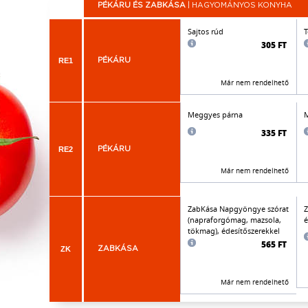
PÉKÁRU ÉS ZABKÁSA
| HAGYOMÁNYOS KONYHA
Sajtos rúd
T
305 FT
RE1
PÉKÁRU
Már nem rendelhető
Meggyes párna
M
335 FT
RE2
PÉKÁRU
Már nem rendelhető
ZabKása Napgyöngye szórat
Z
(napraforgómag, mazsola,
é
tökmag), édesítőszerekkel
565 FT
ZK
ZABKÁSA
Már nem rendelhető