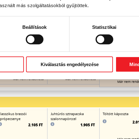
sznált más szolgáltatásokból gyűjtöttek.
ókai-bableves
Távol-keleti
Csípős-savanyú leves
sertéshúsgombóc-leves
(shitake és fafülgombá
zöldségekkel gazdagon
csirkemellcsíkokkal,
Beállítások
Statisztikai
zöldségekkel,
bambuszrüggyel)
1.040 FT
1.060 FT
Kiválasztás engedélyezése
Min
1.0
Már nem rendelhető
Már nem rendelhető
Már nem rend
lasszikus brassói
Juhtúrós sztrapacska
Töltött káposzta
própecsenye
szalonnapörccel
2.0
2.105 FT
1.905 FT