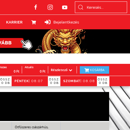
KARRIER
Bejelentkezés
sszes
Aktuális
Részletező
KOSÁRBA
0
Ft
0
Ft
ÖSSZ:
ÖSSZ:
ÖSSZ:
PÉNTEK
SZOMBAT
06
| 08.07
| 08.08
0 DB
0 DB
0 DB
Ötfűszeres császárhús,