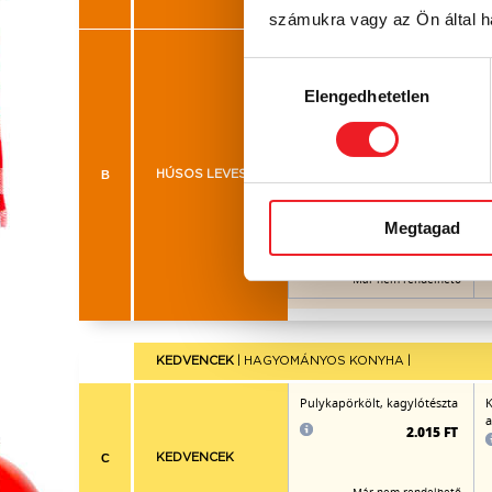
számukra vagy az Ön által ha
Lime-os gyömbéres thai
J
csirkehúsleves zöldségekkel
Hozzájárulás
rizstésztával
Elengedhetetlen
kiválasztása
B
HÚSOS LEVESEK
1.005 FT
Megtagad
Már nem rendelhető
KEDVENCEK
| HAGYOMÁNYOS KONYHA |
Pulykapörkölt, kagylótészta
K
a
2.015 FT
C
KEDVENCEK