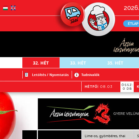
2026.
ÉTLAP
32.
HÉT
33.
HÉT
35.
HÉT
Letöltés / Nyomtatás
Tudnivalók
ÖSSZ:
HÉTFŐ
| 08.03
0 DB
GYERE VELÜN
Lime-os, gyömbéres, thai
S