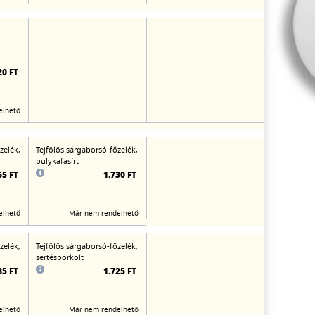
20 FT
elhető
zelék,
Tejfölös sárgaborsó-főzelék,
pulykafasírt
65 FT
1.730 FT
elhető
Már nem rendelhető
zelék,
Tejfölös sárgaborsó-főzelék,
sertéspörkölt
85 FT
1.725 FT
elhető
Már nem rendelhető