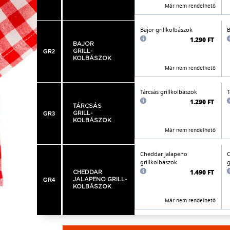
Már nem rendelhető
Bajor grillkolbászok
B
1.290 FT
BAJOR
GR2
GRILL-
KOLBÁSZOK
Már nem rendelhető
Tárcsás grillkolbászok
T
1.290 FT
TÁRCSÁS
GR3
GRILL-
KOLBÁSZOK
Már nem rendelhető
Cheddar jalapeno
C
grillkolbászok
g
1.490 FT
CHEDDAR
GR4
JALAPENO GRILL-
KOLBÁSZOK
Már nem rendelhető