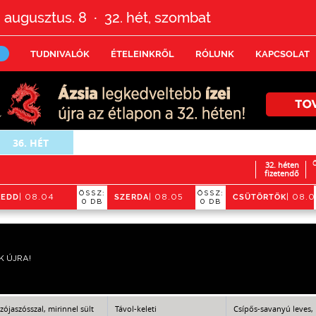
 augusztus. 8
32.
hét,
szombat
•
TUDNIVALÓK
ÉTELEINKRŐL
RÓLUNK
KAPCSOLAT
36.
HÉT
32. héten
Ö
fizetendő
ÖSSZ:
ÖSSZ:
KEDD
SZERDA
CSÜTÖRTÖK
| 08.04
| 08.05
| 08.
0 DB
0 DB
K ÚJRA!
zójaszósszal, mirinnel sült
Távol-keleti
Csípős-savanyú leves,