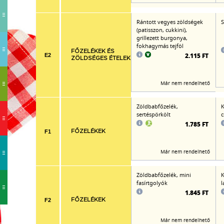
Rántott vegyes zöldségek
S
(patisszon, cukkini),
grillezett burgonya,
fokhagymás tejföl
FŐZELÉKEK ÉS
2.115 FT
E2
ZÖLDSÉGES ÉTELEK
Már nem rendelhető
Zöldbabfőzelék,
K
sertéspörkölt
c
1.785 FT
F1
FŐZELÉKEK
Már nem rendelhető
Zöldbabfőzelék, mini
K
fasírtgolyók
l
1.845 FT
F2
FŐZELÉKEK
Már nem rendelhető