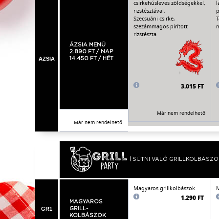
csirkehúsleves zöldségekkel,
l
rizstésztával,
p
Szecsuáni csirke,
T
szezámmagos pirított
m
rizstészta
ÁZSIA MENÜ
2.890 FT / NAP
AZSIA
14.450 FT / HÉT
3.015 FT
Már nem rendelhető
Már nem rendelhető
| SÜTNI VALÓ GRILLKOLBÁSZO
Magyaros grillkolbászok
M
1.290 FT
MAGYAROS
GR1
GRILL-
KOLBÁSZOK