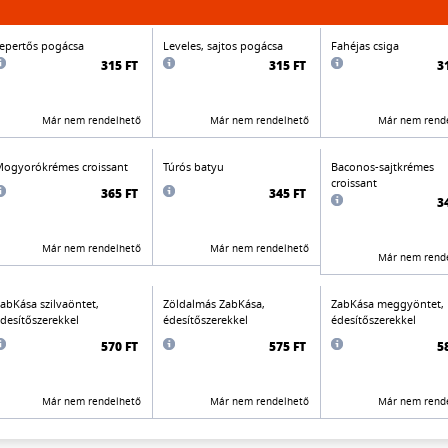
epertős pogácsa
Leveles, sajtos pogácsa
Fahéjas csiga
315 FT
315 FT
3
Már nem rendelhető
Már nem rendelhető
Már nem rend
ogyorókrémes croissant
Túrós batyu
Baconos-sajtkrémes
croissant
365 FT
345 FT
3
Már nem rendelhető
Már nem rendelhető
Már nem rend
abKása szilvaöntet,
Zöldalmás ZabKása,
ZabKása meggyöntet,
desítőszerekkel
édesítőszerekkel
édesítőszerekkel
570 FT
575 FT
5
Már nem rendelhető
Már nem rendelhető
Már nem rend