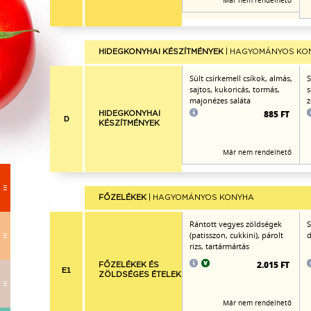
Már nem rendelhető
HIDEGKONYHAI KÉSZÍTMÉNYEK
| HAGYOMÁNYOS KO
Sült csirkemell csíkok, almás,
S
sajtos, kukoricás, tormás,
s
majonézes saláta
z
885 FT
HIDEGKONYHAI
D
KÉSZÍTMÉNYEK
Már nem rendelhető
FŐZELÉKEK
| HAGYOMÁNYOS KONYHA
Rántott vegyes zöldségek
S
(patisszon, cukkini), párolt
d
rizs, tartármártás
2.015 FT
FŐZELÉKEK ÉS
E1
ZÖLDSÉGES ÉTELEK
Már nem rendelhető