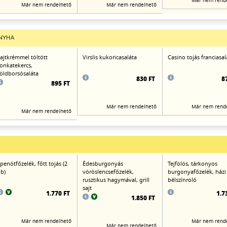
Már nem rend
Már nem rendelhető
Már nem rendelhető
NYHA
ajtkrémmel töltött
Virslis kukoricasaláta
Casino tojás franciasal
onkatekercs,
öldborsósaláta
830 FT
8
895 FT
Már nem rendelhető
Már nem rend
Már nem rendelhető
penótfőzelék, főtt tojás (2
Édesburgonyás
Tejfölös, tárkonyos
b)
vöröslencsefőzelék,
burgonyafőzelék, házi
rusztikus hagymával, grill
bélszínroló
sajt
1.770 FT
1.7
1.850 FT
Már nem rendelhető
Már nem rend
Már nem rendelhető