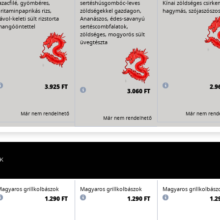
azacfilé, gyömbéres,
sertéshúsgombóc-leves
Kínai zöldséges csirkem
ritaminpaprikás rizs,
zöldségekkel gazdagon,
hagymás, szójaszószos 
ávol-keleti sült rizstorta
Ananászos, édes-savanyú
angóöntettel
sertéscombfalatok,
zöldséges, mogyorós sült
üvegtészta
3.925 FT
2.9
3.060 FT
Már nem rendelhető
Már nem rend
Már nem rendelhető
K
agyaros grillkolbászok
Magyaros grillkolbászok
Magyaros grillkolbász
1.290 FT
1.290 FT
1.2