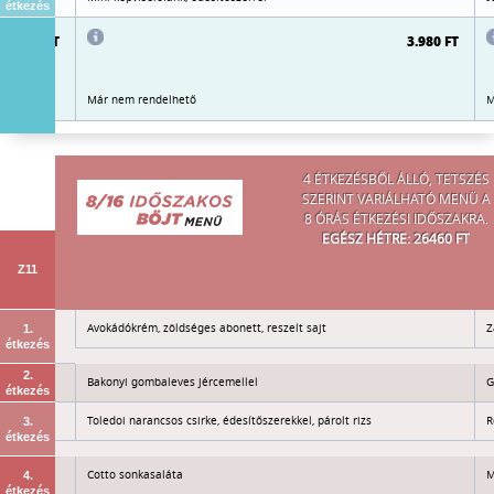
étkezés
3.980 FT
3.980 FT
Már nem rendelhető
M
4 ÉTKEZÉSBŐL ÁLLÓ, TETSZÉS
SZERINT VARIÁLHATÓ MENÜ A
8 ÓRÁS ÉTKEZÉSI IDŐSZAKRA.
EGÉSZ HÉTRE: 26460 FT
Z11
s teljes
Avokádókrém, zöldséges abonett, reszelt sajt
Z
1.
étkezés
2.
Bakonyi gombaleves jércemellel
G
étkezés
Toledoi narancsos csirke, édesítőszerekkel, párolt rizs
R
3.
étkezés
Cotto sonkasaláta
M
4.
étkezés