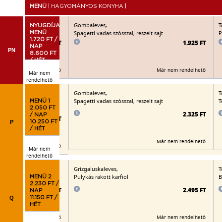
MENÜ
| HAGYOMÁNYOS KONYHA |
Gombaleves,
T
NYUGDÍJAS
Spagetti vadas szósszal, reszelt sajt
P
MENÜ
1.720 FT /
1.955 FT
1.925 FT
NAP
PN
8.600 FT
/ HÉT
Már nem rendelhető
Már nem rendelhető
Már nem
rendelhető
Gombaleves,
T
jttal kemencében sütve,
Spagetti vadas szósszal, reszelt sajt
T
MENÜ 1
2.050 FT
2.325 FT
/ NAP
2.495 FT
P
10.250 FT
/ HÉT
Már nem rendelhető
Már nem rendelhető
Már nem
rendelhető
Grízgaluskaleves,
T
Pulykás rakott karfiol
B
MENÜ 2
2.230 FT /
2.270 FT
2.495 FT
NAP
Q
11.150 FT /
HÉT
Már nem rendelhető
Már nem rendelhető