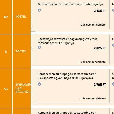
zabpelyhes bundában,
Grillezett csirkemell sajtmártással, rösztiburgonya
M
köret
2.135 FT
2.215 FT
M2
FŐÉTEL
Már nem rendelhető
Már nem rendelhető
 töltött, rántott
Kacsamájas sertésszelet hagymaraguval, friss
C
n rizs
rozmaringos sült burgonya
2.090 FT
2.025 FT
N
FŐÉTEL
Már nem rendelhető
Már nem rendelhető
módra (angol mustár,
Kemencében sült ropogós kacsacomb párolt
S
hagyma, paradicsom,
lilakáposzta ágyon, héjas cikkburgonyával
n
llezett burgonyakarikák
2.705 FT
ÍNYENCSÉGEK
2.230 FT
O1
LACI
BÁCSITÓL
Már nem rendelhető
Már nem rendelhető
módra (angol mustár,
Kemencében sült ropogós kacsacomb párolt
S