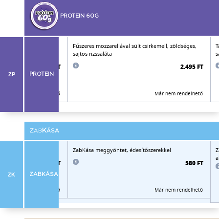
PROTEIN 60G
Fűszeres mozzarellával sült csirkemell, zöldséges,
T
sajtos rizssaláta
s
2.515 FT
2.495 FT
ZP
PROTEIN
Már nem rendelhető
Már nem rendelhető
Z
K
AB
ÁSA
szerekkel
ZabKása meggyöntet, édesítőszerekkel
Z
a
575 FT
580 FT
ZK
ZABKÁSA
Már nem rendelhető
Már nem rendelhető