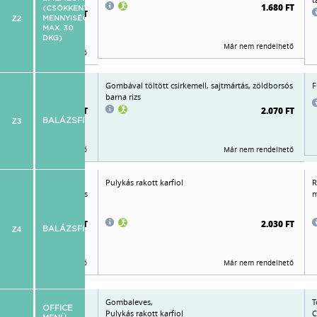
1.680 FT
(CSÖKKENTETT
1.760 FT
Z2
MENNYISÉG:
MAX. 30
DKG)
Már nem rendelhető
Már nem rendelhető
va, édesítőszerekkel,
Gombával töltött csirkemell, sajtmártás, zöldborsós
F
barna rizs
2.015 FT
2.070 FT
Z3
BALÁZSFITNESS
Már nem rendelhető
Már nem rendelhető
radicsomos, fűszeres
Pulykás rakott karfiol
R
cében sütve, fűszervajas
m
2.090 FT
2.030 FT
Z4
BALÁZSFITNESS
Már nem rendelhető
Már nem rendelhető
t kiflikarikával,
Gombaleves,
T
OFFICE
 frissföllel
Pulykás rakott karfiol
C