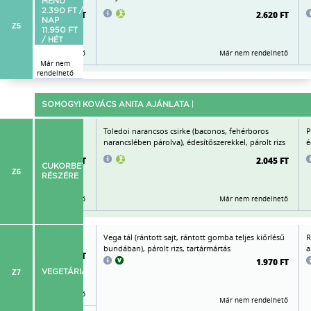
MENÜ
2.390 FT /
2.705 FT
2.620 FT
NAP
Z5
11.950 FT
/ HÉT
Már nem rendelhető
Már nem rendelhető
Már nem
rendelhető
SOMOGYI KOVÁCS ANITA AJÁNLATA
|
 frissföllel
Toledoi narancsos csirke (baconos, fehérboros
P
narancslében párolva), édesítőszerekkel, párolt rizs
é
2.055 FT
2.045 FT
CUKORBETEGEK
Z6
RÉSZÉRE
Már nem rendelhető
Már nem rendelhető
rizottó mozzarellával
Vega tál (rántott sajt, rántott gomba teljes kiőrlésű
R
bundában), párolt rizs, tartármártás
a
1.865 FT
1.970 FT
Z7
VEGETÁRIÁNUS
Már nem rendelhető
Már nem rendelhető