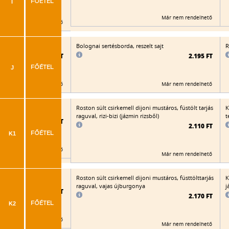
I
FŐÉTEL
Már nem rendelhető
Már nem rendelhető
r, sült burgonya
Bolognai sertésborda, reszelt sajt
R
2.105 FT
2.195 FT
J
FŐÉTEL
Már nem rendelhető
Már nem rendelhető
püré
Roston sült csirkemell dijoni mustáros, füstölt tarjás
K
raguval, rizi-bizi (jázmin rizsből)
t
2.065 FT
2.110 FT
K1
FŐÉTEL
Már nem rendelhető
Már nem rendelhető
izs
Roston sült csirkemell dijoni mustáros, füsttölttarjás
K
raguval, vajas újburgonya
j
2.070 FT
2.170 FT
K2
FŐÉTEL
Már nem rendelhető
Már nem rendelhető