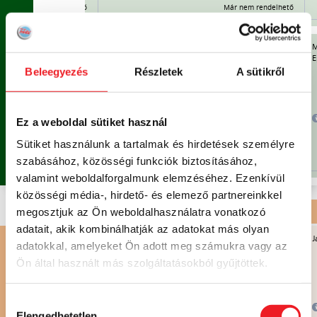
Már nem rendelhető
Már nem rendelhető
Már nem
rendelhető
rhús, sajt, paradicsom,
Pulykás rakott karfiol,
M
é, kétféle öntet:
Csokikrémmel töltött fánk
E
 hamburger zsömle),
Beleegyezés
Részletek
A sütikről
V
A
K
Á
C
I
Ó
!
MENÜ 2
1.930 FT /
V2
NAP
2.215 FT
2.145 FT
Ez a weboldal sütiket használ
9.650 FT
/ HÉT
Sütiket használunk a tartalmak és hirdetések személyre
Már nem rendelhető
Már nem rendelhető
szabásához, közösségi funkciók biztosításához,
Már nem
valamint weboldalforgalmunk elemzéséhez. Ezenkívül
rendelhető
közösségi média-, hirdető- és elemező partnereinkkel
megosztjuk az Ön weboldalhasználatra vonatkozó
DESSZERT ÉS SÜTEMÉNY
| HAGYOMÁNYOS KONYHA
adatait, akik kombinálhatják az adatokat más olyan
Gyümölcsrizs ananásszal és őszibarackkal
J
adatokkal, amelyeket Ön adott meg számukra vagy az
Ön által használt más szolgáltatásokból gyűjtöttek.
S
DESSZERT
Hozzájárulás
860 FT
850 FT
Elengedhetetlen