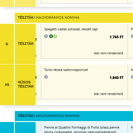
TÉSZTÁK
| HAGYOMÁNYOS KONYHA
 és lekváros palacsinta)
Spagetti vadas szósszal, reszelt sajt
P
1.765 FT
1.795 FT
G
TÉSZTÁK
Már nem rendelhető
Már nem rendelhető
l
Túrós tészta szalonnapörccel
M
1.920 FT
1.840 FT
HÚSOS
H1
TÉSZTÁK
Már nem rendelhető
Már nem rendelhető
TÉSZTÁK
| HAGYOMÁNYOS KONYHA
nis,
Penne ai Quattro Formaggi di Pollo (olasz penne
K
 csípős) reszelt
tészta csirkemellel, tejszínes négysajtmártással)