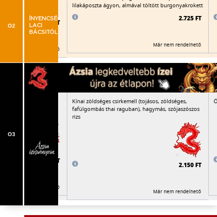
hagyma, paradicsom,
lilakáposzta ágyon, almával töltött burgonyakrokett
zi jázmin rizs
2.725 FT
ÍNYENCSÉGEK
2.075 FT
O2
LACI
BÁCSITÓL
Már nem rendelhető
Már nem rendelhető
rtéscombfalatok,
Kínai zöldséges csirkemell (tojásos, zöldséges,
Ö
üvegtészta
fafülgombás thai raguban), hagymás, szójaszószos
rizs
O3
2.210 FT
2.150 FT
Már nem rendelhető
Már nem rendelhető