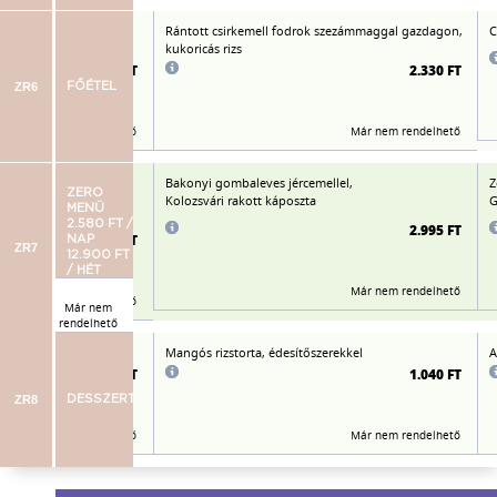
szerekkel,
Rántott csirkemell fodrok szezámmaggal gazdagon,
C
kukoricás rizs
2.150 FT
2.330 FT
ZR6
FŐÉTEL
Már nem rendelhető
Már nem rendelhető
ntes spagetti,
Bakonyi gombaleves jércemellel,
Z
ZERO
t,
Kolozsvári rakott káposzta
G
MENÜ
ítőszerrel
2.580 FT /
2.995 FT
2.960 FT
NAP
ZR7
12.900 FT
/ HÉT
Már nem rendelhető
Már nem rendelhető
Már nem
rendelhető
ítőszerrel
Mangós rizstorta, édesítőszerekkel
A
975 FT
1.040 FT
ZR8
DESSZERT
Már nem rendelhető
Már nem rendelhető