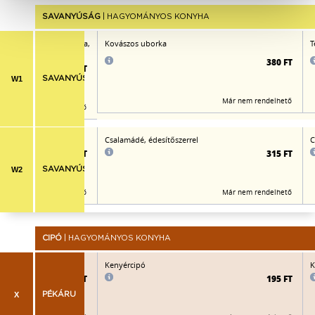
SAVANYÚSÁG
| HAGYOMÁNYOS KONYHA
salamádé, csemegeuborka,
Kovászos uborka
T
szerrel
380 FT
350 FT
W1
SAVANYÚSÁG
Már nem rendelhető
Már nem rendelhető
ítőszerrel
Csalamádé, édesítőszerrel
C
315 FT
315 FT
W2
SAVANYÚSÁG
Már nem rendelhető
Már nem rendelhető
CIPÓ
| HAGYOMÁNYOS KONYHA
Kenyércipó
K
195 FT
195 FT
X
PÉKÁRU