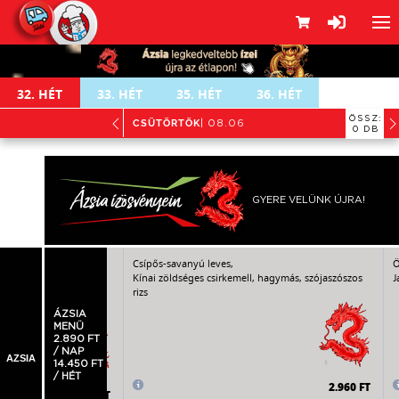
32.
HÉT
33.
HÉT
35.
HÉT
36.
HÉT
ÖSSZ:
CSÜTÖRTÖK
| 08.06
0 DB
GYERE VELÜNK ÚJRA!
óc-leves zöldségekkel
Csípős-savanyú leves,
Ö
Kínai zöldséges csirkemell, hagymás, szójaszószos
J
ertéscombfalatok,
rizs
vegtészta
ÁZSIA
MENÜ
2.890 FT
/ NAP
AZSIA
14.450 FT
/ HÉT
2.960 FT
3.060 FT