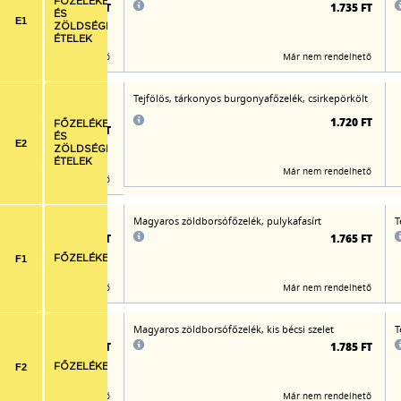
FŐZELÉKEK
1.850 FT
1.735 FT
ÉS
E1
ZÖLDSÉGES
ÉTELEK
Már nem rendelhető
Már nem rendelhető
őzelék rusztikus
Tejfölös, tárkonyos burgonyafőzelék, csirkepörkölt
mell csíkok
1.720 FT
FŐZELÉKEK
1.805 FT
ÉS
E2
ZÖLDSÉGES
ÉTELEK
Már nem rendelhető
Már nem rendelhető
Magyaros zöldborsófőzelék, pulykafasírt
T
1.785 FT
1.765 FT
F1
FŐZELÉKEK
Már nem rendelhető
Már nem rendelhető
Magyaros zöldborsófőzelék, kis bécsi szelet
T
1.780 FT
1.785 FT
F2
FŐZELÉKEK
Már nem rendelhető
Már nem rendelhető