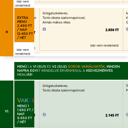
Már nem
rendelhető
t kiflikarikával,
Grízgaluskaleves,
M
os rakott burgonya, házi
Túrós tészta szalonnapörccel,
K
EXTRA
Almás-mákos rétes
O
MENÜ
2.490 FT
2.850 FT
/ NAP
2.965 FT
R
12.450 FT
/ HÉT
Már nem rendelhető
Már nem rendelhető
Már nem
rendelhető
MENÜ
|
A
V1 (SU1)
ÉS
V2 (SU2)
SOROK VARIÁLHATÓK
, MINDEN
NAPRA EGY
ET RENDELVE ÉRVÉNYESÜL A
KEDVEZMÉNYES
MENÜ
ÁR
!
t kiflikarikával,
Grízgaluskaleves,
T
Túrós tészta szalonnapörccel
P
V
A
K
Á
C
I
Ó
!
MENÜ 1
1.930 FT /
V1
NAP
2.215 FT
2.145 FT
9.650 FT
/ HÉT