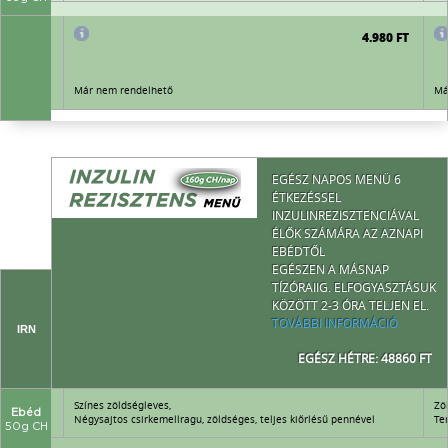
4.980 FT
4.980 FT
Már nem rendelhető
Má
EGÉSZ NAPOS MENÜ 6
ÉTKEZÉSSEL
INZULINREZISZTENCIÁVAL
ÉLŐK SZÁMÁRA AZ AZNAPI
EBÉDTŐL
EGÉSZEN A MÁSNAP
TÍZÓRAIIG. ELFOGYASZTÁSUK
KÖZÖTT 2-3 ÓRA TELJEN EL.
TOVÁBBI INFORMÁCIÓ
IRN
EGÉSZ HÉTRE: 48860 FT
Színes zöldségleves,
Zö
Ebéd
tőszerrel
Négysajtos csirkemellragu, zöldséges, teljes kiőrlésű pennével
Te
50g CH