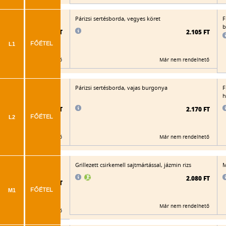
a burgonyapüré
Párizsi sertésborda, vegyes köret
F
b
2.080 FT
2.105 FT
L1
FŐÉTEL
Már nem rendelhető
Már nem rendelhető
Párizsi sertésborda, vajas burgonya
F
h
2.115 FT
2.170 FT
L2
FŐÉTEL
Már nem rendelhető
Már nem rendelhető
zabpelyhes bundában,
Grillezett csirkemell sajtmártással, jázmin rizs
M
zselymes parázsburgonya
2.080 FT
2.195 FT
M1
FŐÉTEL
Már nem rendelhető
Már nem rendelhető