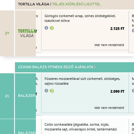
TORTILLA VILÁGA
|
TELJES KIŐRLÉSŰ LISZTTEL
ószos enchilada (fűszeres
Görögös csirkemell wrap, színes zöldségekkel,
B
val töltve), cheddar
tzatzikivel töltve
f
ört pisztáciával
b
2.125 FT
2.390 FT
ZT
Már nem rendelhető
Már nem rendelhető
CZANIK BALÁZS FITNESS EDZŐ AJÁNLATA
|
emencében sült csirkemell,
Fűszeres mozzarellával sült csirkemell, zöldséges,
M
, uborka, sárgarépakarika,
sajtos rizssaláta
z
2.090 FT
2.125 FT
Z1
BALÁZSFITNESS
Már nem rendelhető
Már nem rendelhető
aláta (sült pulykamell
Cotto sonkasaláta (jégsaláta, sonka, tojás,
B
m, alma, kukorica,
mozzarella sajt, olívaolajos öntet, tartármártás)
(
BALÁZSFIT
t