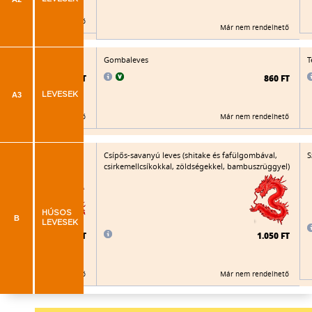
Már nem rendelhető
Már nem rendelhető
eves
Gombaleves
T
1.015 FT
860 FT
A3
LEVESEK
Már nem rendelhető
Már nem rendelhető
óc-leves zöldségekkel
Csípős-savanyú leves (shitake és fafülgombával,
S
csirkemellcsíkokkal, zöldségekkel, bambuszrüggyel)
HÚSOS
B
LEVESEK
1.060 FT
1.050 FT
Már nem rendelhető
Már nem rendelhető