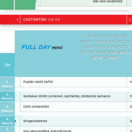
Már nem rendelhető
Már nem rendelhető
CSÜTÖRTÖK
| 08.06
A NAPI 5 ÉTKEZÉS TETSZÉS
SZERINT VARIÁLHATÓ, MELYEK
ELFOGYASZTÁSA KÖZÖTT 3
ÓRÁT ÉRDEMES VÁRNI.
EGÉSZ
HÉTRE: 27860 FT
Z10
Pulykás rakott karfiol
K
1.
étkezés
2.
Gombával töltött csirkemell, sajtmártás, zöldborsós barnarizs
F
étkezés
jas párolt
Cotto sonkasaláta
G
3.
étkezés
4.
friss saláta
Grízgaluskaleves
S
étkezés
5.
Mini képviselőfánk, édesítőszerrel
J