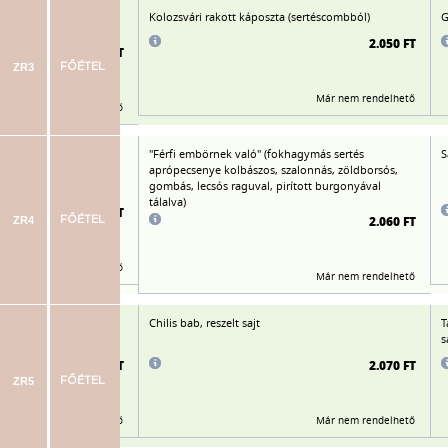
gos bundában, párolt
Kolozsvári rakott káposzta (sertéscombból)
G
erekkel
2.050 FT
2.130 FT
ZR3
FŐÉTEL
Már nem rendelhető
Már nem rendelhető
 tört burgonya
"Férfi embörnek való" (fokhagymás sertés
S
aprópecsenye kolbászos, szalonnás, zöldborsós,
gombás, lecsós raguval, pirított burgonyával
tálalva)
2.110 FT
2.060 FT
ZR4
FŐÉTEL
Már nem rendelhető
Már nem rendelhető
Chilis bab, reszelt sajt
T
s
2.095 FT
2.070 FT
ZR5
FŐÉTEL
Már nem rendelhető
Már nem rendelhető