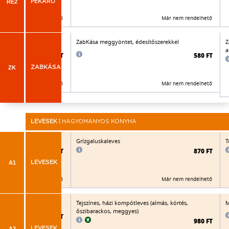
RE2
PÉKÁRU
Már nem rendelhető
Már nem rendelhető
szerekkel
ZabKása meggyöntet, édesítőszerekkel
Z
a
575 FT
580 FT
ZK
ZABKÁSA
Már nem rendelhető
Már nem rendelhető
LEVESEK
| HAGYOMÁNYOS KONYHA
Grízgaluskaleves
T
835 FT
870 FT
A1
LEVESEK
Már nem rendelhető
Már nem rendelhető
tt kiflikarikával
Tejszínes, házi kompótleves (almás, körtés,
M
őszibarackos, meggyes)
925 FT
980 FT
A2
LEVESEK