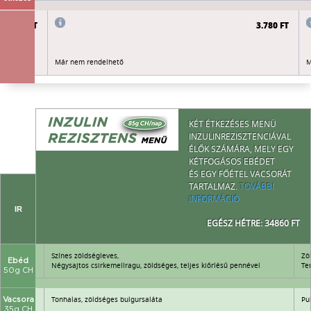
3.780 FT
3.780 FT
Már nem rendelhető
M
KÉT ÉTKEZÉSES MENÜ
INZULINREZISZTENCIÁVAL
ÉLŐK SZÁMÁRA, MELY EGY
KÉTFOGÁSOS EBÉDET
ÉS EGY FŐÉTEL VACSORÁT
TARTALMAZ.
TOVÁBBI
INFORMÁCIÓ
IR
EGÉSZ HÉTRE: 34860 FT
Színes zöldségleves,
Zö
Ebéd
tőszerrel
Négysajtos csirkemellragu, zöldséges, teljes kiőrlésű pennével
Te
50g CH
Tonhalas, zöldséges bulgursaláta
Pu
Vacsora
35g CH