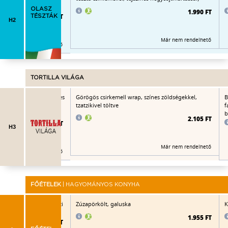
OLASZ
1.990 FT
1.840 FT
TÉSZTÁK
H2
Már nem rendelhető
Már nem rendelhető
TORTILLA VILÁGA
ószos enchilada (fűszeres
Görögös csirkemell wrap, színes zöldségekkel,
B
val töltve), cheddar
tzatzikivel töltve
f
ört pisztáciával
b
2.105 FT
2.370 FT
H3
Már nem rendelhető
Már nem rendelhető
FŐÉTELEK
| HAGYOMÁNYOS KONYHA
sos rakott burgonya házi
Zúzapörkölt, galuska
K
1.955 FT
2.025 FT