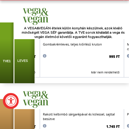
A VEGA&VEGÁN ételek külön konyhán készülnek, azok kiváló
minőségét VEGA SÉF garantálja. A TVE sorok kínálatát a vega és
vegán életmód követői
egyaránt
fogyaszthatják.
sárgarépa,
Gombakrémleves, teljes kiőrlésű kruton
M
c
890 FT
995 FT
TVE1
LEVES
Már nem rendelhető
Már nem rendelhető
mezán jellegű sajttal
Rakott kelbimbó sárgarépával és kölessel, sajttal
P
besütve
1.845 FT
1.745 FT