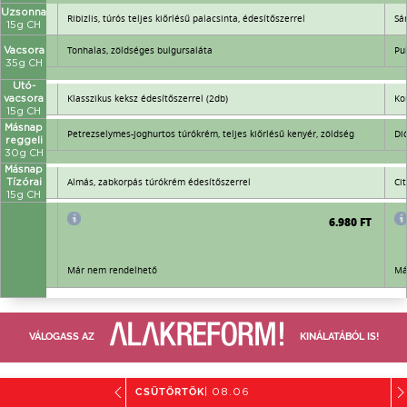
Uzsonna
Ribizlis, túrós teljes kiőrlésű palacsinta, édesítőszerrel
Sá
15g CH
Tonhalas, zöldséges bulgursaláta
Pu
Vacsora
35g CH
Utó-
Klasszikus keksz édesítőszerrel (2db)
Ko
vacsora
15g CH
Másnap
Petrezselymes-joghurtos túrókrém, teljes kiőrlésű kenyér, zöldség
Di
reggeli
30g CH
Másnap
Almás, zabkorpás túrókrém édesítőszerrel
Ci
Tízórai
15g CH
6.980 FT
6.980 FT
Már nem rendelhető
Má
VÁLOGASS AZ
KINÁLATÁBÓL IS!
CSÜTÖRTÖK
| 08.06