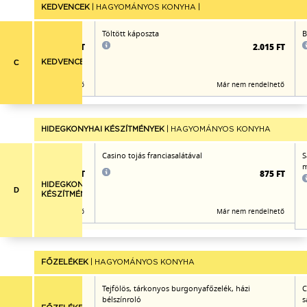
KEDVENCEK
| HAGYOMÁNYOS KONYHA |
nnapörccel
Töltött káposzta
B
1.905 FT
2.015 FT
C
KEDVENCEK
Már nem rendelhető
Már nem rendelhető
HIDEGKONYHAI KÉSZÍTMÉNYEK
| HAGYOMÁNYOS KONYHA
Casino tojás franciasalátával
S
m
830 FT
875 FT
HIDEGKONYHAI
D
KÉSZÍTMÉNYEK
Már nem rendelhető
Már nem rendelhető
FŐZELÉKEK
| HAGYOMÁNYOS KONYHA
őzelék, rusztikus
Tejfölös, tárkonyos burgonyafőzelék, házi
C
bélszínroló
s