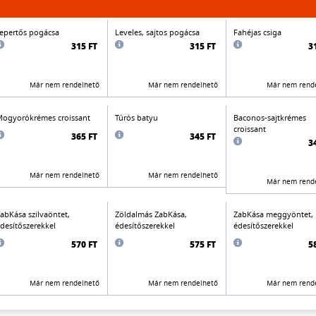
epertős pogácsa
Leveles, sajtos pogácsa
Fahéjas csiga
315 FT
315 FT
3
Már nem rendelhető
Már nem rendelhető
Már nem rend
ogyorókrémes croissant
Túrós batyu
Baconos-sajtkrémes
croissant
365 FT
345 FT
3
Már nem rendelhető
Már nem rendelhető
Már nem rend
abKása szilvaöntet,
Zöldalmás ZabKása,
ZabKása meggyöntet,
desítőszerekkel
édesítőszerekkel
édesítőszerekkel
570 FT
575 FT
5
Már nem rendelhető
Már nem rendelhető
Már nem rend