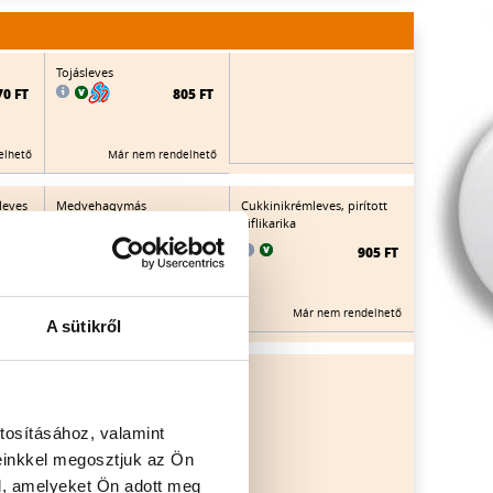
Tojásleves
70 FT
805 FT
elhető
Már nem rendelhető
leves
Medvehagymás
Cukkinikrémleves, pirított
ackos,
zöldségleves
kiflikarika
mozzarellagolyókkal
905 FT
80 FT
910 FT
Már nem rendelhető
elhető
Már nem rendelhető
A sütikről
Tejszínes körteleves
60 FT
925 FT
tosításához, valamint
einkkel megosztjuk az Ön
elhető
Már nem rendelhető
l, amelyeket Ön adott meg