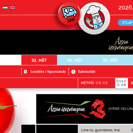
2026.
ÉTLAP
32.
HÉT
33.
HÉT
35.
HÉT
Letöltés / Nyomtatás
Tudnivalók
ÖSSZ:
HÉTFŐ
| 08.03
0 DB
GYERE VELÜN
Lime-os, gyömbéres, thai
S