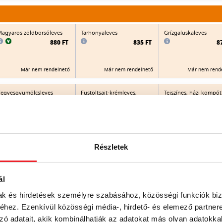
agyaros zöldborsóleves
Tarhonyaleves
Grízgaluskaleves
880 FT
835 FT
8
Már nem rendelhető
Már nem rendelhető
Már nem rend
egyesgyümölcsleves
Füstöltsajt-krémleves,
Tejszínes, házi kompót
pirított kiflikarikával
(almás, körtés, őszibar
meggyes)
905 FT
925 FT
9
Már nem rendelhető
Már nem rendelhető
Már nem rend
Részletek
Göcseji burgonyagombóc
Hideg őszibarackos
Gombaleves
eves (zöldségleves
meggyleves
ál
burgonyagombóccal)
1.015 FT
8
880 FT
mak és hirdetések személyre szabásához, közösségi funkciók biz
hez. Ezenkívül közösségi média-, hirdető- és elemező partner
Már nem rendelhető
Már nem rend
zó adatait, akik kombinálhatják az adatokat más olyan adatokka
Már nem rendelhető