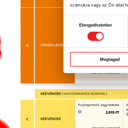
számukra vagy az Ön által ha
Lime-os gyömbéres thai
J
csirkehúsleves zöldségekkel
Hozzájárulás
rizstésztával
Elengedhetetlen
kiválasztása
B
HÚSOS LEVESEK
1.005 FT
Megtagad
Már nem rendelhető
KEDVENCEK
| HAGYOMÁNYOS KONYHA |
Pulykapörkölt, kagylótészta
K
a
2.015 FT
C
KEDVENCEK