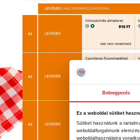
LEVESEK
| HAGYOMÁNYOS KONYHA
Vilmoskörtés almaleves
M
910 FT
A1
LEVESEK
Már nem rendelhető
Csontleves finommetélttel
V
870 FT
A2
LEVESEK
Már nem rendelhető
Beleegyezés
Paradicsomleves
l
Ez a weboldal sütiket haszn
885 FT
Sütiket használunk a tartal
A3
LEVESEK
weboldalforgalmunk elemzésé
Már nem rendelhető
weboldalhasználatra vonatko