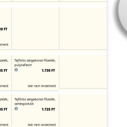
20 FT
elhető
zelék,
Tejfölös sárgaborsó-főzelék,
pulykafasírt
65 FT
1.730 FT
elhető
Már nem rendelhető
zelék,
Tejfölös sárgaborsó-főzelék,
sertéspörkölt
85 FT
1.725 FT
elhető
Már nem rendelhető