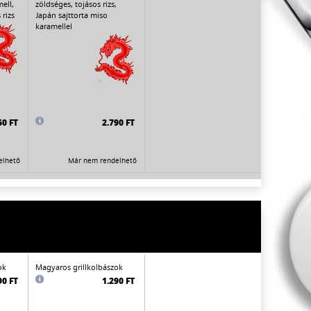
ell,
zöldséges, tojásos rizs,
rizs
Japán sajttorta miso
karamellel
60 FT
2.790 FT
elhető
Már nem rendelhető
ok
Magyaros grillkolbászok
90 FT
1.290 FT