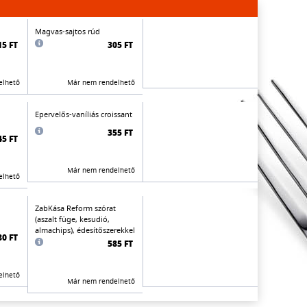
Magvas-sajtos rúd
15 FT
305 FT
elhető
Már nem rendelhető
Epervelős-vaníliás croissant
355 FT
45 FT
Már nem rendelhető
elhető
ZabKása Reform szórat
(aszalt füge, kesudió,
almachips), édesítőszerekkel
80 FT
585 FT
elhető
Már nem rendelhető