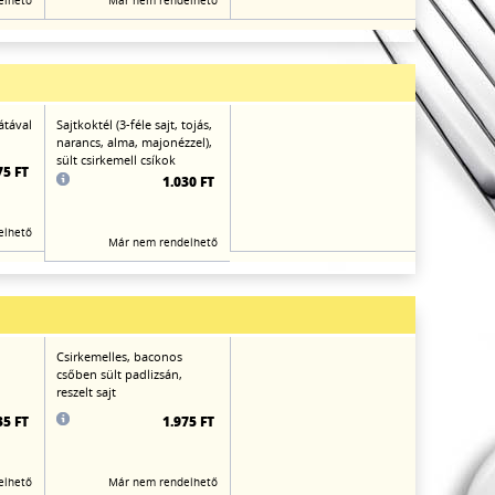
elhető
Már nem rendelhető
átával
Sajtkoktél (3-féle sajt, tojás,
narancs, alma, majonézzel),
sült csirkemell csíkok
75 FT
1.030 FT
elhető
Már nem rendelhető
Csirkemelles, baconos
csőben sült padlizsán,
reszelt sajt
35 FT
1.975 FT
elhető
Már nem rendelhető