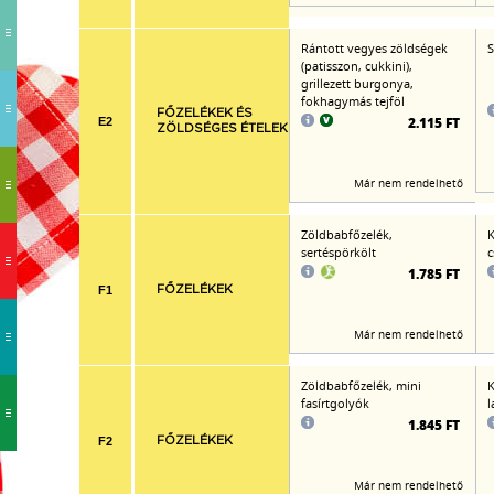
Rántott vegyes zöldségek
S
(patisszon, cukkini),
grillezett burgonya,
fokhagymás tejföl
FŐZELÉKEK ÉS
2.115 FT
E2
ZÖLDSÉGES ÉTELEK
Már nem rendelhető
Zöldbabfőzelék,
K
sertéspörkölt
c
1.785 FT
F1
FŐZELÉKEK
Már nem rendelhető
Zöldbabfőzelék, mini
K
fasírtgolyók
l
1.845 FT
F2
FŐZELÉKEK
Már nem rendelhető