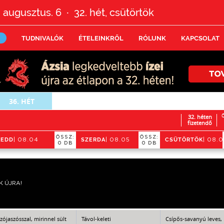
 augusztus. 6
32.
hét,
csütörtök
•
TUDNIVALÓK
ÉTELEINKRŐL
RÓLUNK
KAPCSOLAT
36.
HÉT
32. héten
Ö
fizetendő
ÖSSZ:
ÖSSZ:
KEDD
SZERDA
CSÜTÖRTÖK
| 08.04
| 08.05
| 08.
0 DB
0 DB
K ÚJRA!
zójaszósszal, mirinnel sült
Távol-keleti
Csípős-savanyú leves,