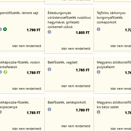
penótfőzelék, rántott sajt
Édesburgonyás
Tejfölös, tárkonyos
vöröslencsefőzelék rusztikus
burgonyafőzelék,
hagymával, grillezett
csirkepörkölt
csirkemell csíkok
1.790 FT
1.7
1.805 FT
Már nem rendelhető
Már nem rend
Már nem rendelhető
elkáposzta-főzelék, roston
Babfőzelék, vagdalt
Magyaros zöldborsófő
sirkefalatok
pulykafasírt
1.785 FT
1.780 FT
1.7
Már nem rendelhető
Már nem rendelhető
Már nem rend
elkáposzta-főzelék,
Babfőzelék, sertéspörkölt
Magyaros zöldborsófő
acipecsenye
kis bécsi szelet
1.780 FT
1.785 FT
1.7
Már nem rendelhető
Már nem rendelhető
Már nem rend