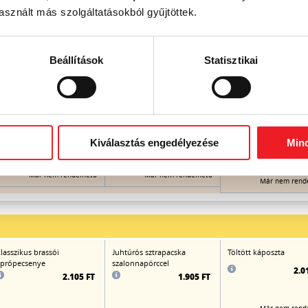
sznált más szolgáltatásokból gyűjtöttek.
ókai-bableves
Távol-keleti
Csípős-savanyú leves
sertéshúsgombóc-leves
(shitake és fafülgombá
zöldségekkel gazdagon
csirkemellcsíkokkal,
Beállítások
Statisztikai
zöldségekkel,
bambuszrüggyel)
1.040 FT
1.060 FT
Kiválasztás engedélyezése
Min
1.0
Már nem rendelhető
Már nem rendelhető
Már nem rend
lasszikus brassói
Juhtúrós sztrapacska
Töltött káposzta
própecsenye
szalonnapörccel
2.0
2.105 FT
1.905 FT