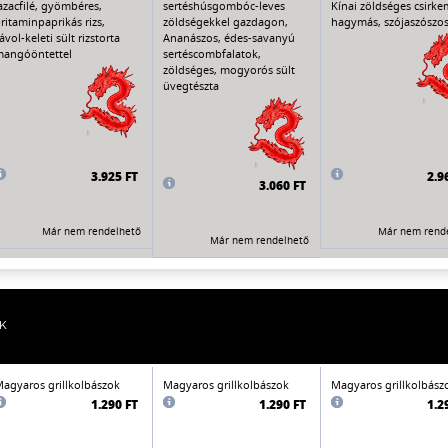
azacfilé, gyömbéres,
sertéshúsgombóc-leves
Kínai zöldséges csirkem
ritaminpaprikás rizs,
zöldségekkel gazdagon,
hagymás, szójaszószos 
ávol-keleti sült rizstorta
Ananászos, édes-savanyú
angóöntettel
sertéscombfalatok,
zöldséges, mogyorós sült
üvegtészta
3.925 FT
2.9
3.060 FT
Már nem rendelhető
Már nem rend
Már nem rendelhető
K
agyaros grillkolbászok
Magyaros grillkolbászok
Magyaros grillkolbász
1.290 FT
1.290 FT
1.2