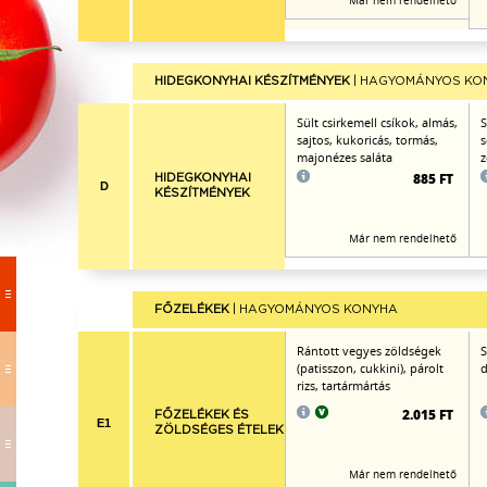
Már nem rendelhető
HIDEGKONYHAI KÉSZÍTMÉNYEK
| HAGYOMÁNYOS KO
Sült csirkemell csíkok, almás,
S
sajtos, kukoricás, tormás,
s
majonézes saláta
z
885 FT
HIDEGKONYHAI
D
KÉSZÍTMÉNYEK
Már nem rendelhető
FŐZELÉKEK
| HAGYOMÁNYOS KONYHA
Rántott vegyes zöldségek
S
(patisszon, cukkini), párolt
d
rizs, tartármártás
2.015 FT
FŐZELÉKEK ÉS
E1
ZÖLDSÉGES ÉTELEK
Már nem rendelhető