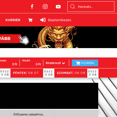
KARRIER
Bejelentkezés
sszes
Aktuális
Részletező
KOSÁRBA
0
Ft
0
Ft
ÖSSZ:
ÖSSZ:
ÖSSZ:
PÉNTEK
SZOMBAT
06
| 08.07
| 08.08
0 DB
0 DB
0 DB
Ötfűszeres császárhús,