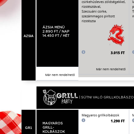
csirkehúsleves zöldségekkel,
l
rizstésztával,
p
Szecsuáni csirke,
T
szezámmagos pirított
m
rizstészta
ÁZSIA MENÜ
2.890 FT / NAP
AZSIA
14.450 FT / HÉT
3.015 FT
Már nem rendelhető
Már nem rendelhető
| SÜTNI VALÓ GRILLKOLBÁSZO
Magyaros grillkolbászok
M
1.290 FT
MAGYAROS
GR1
GRILL-
KOLBÁSZOK