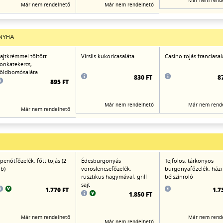
Már nem rend
Már nem rendelhető
Már nem rendelhető
NYHA
ajtkrémmel töltött
Virslis kukoricasaláta
Casino tojás franciasal
onkatekercs,
öldborsósaláta
830 FT
8
895 FT
Már nem rendelhető
Már nem rend
Már nem rendelhető
penótfőzelék, főtt tojás (2
Édesburgonyás
Tejfölös, tárkonyos
b)
vöröslencsefőzelék,
burgonyafőzelék, házi
rusztikus hagymával, grill
bélszínroló
sajt
1.770 FT
1.7
1.850 FT
Már nem rendelhető
Már nem rend
Már nem rendelhető