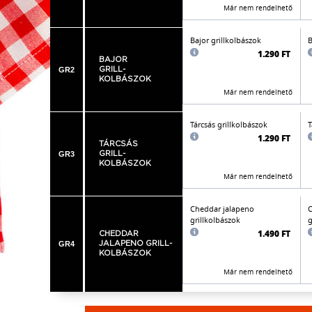
Már nem rendelhető
Bajor grillkolbászok
B
1.290 FT
BAJOR
GR2
GRILL-
KOLBÁSZOK
Már nem rendelhető
Tárcsás grillkolbászok
T
1.290 FT
TÁRCSÁS
GR3
GRILL-
KOLBÁSZOK
Már nem rendelhető
Cheddar jalapeno
C
grillkolbászok
g
1.490 FT
CHEDDAR
GR4
JALAPENO GRILL-
KOLBÁSZOK
Már nem rendelhető