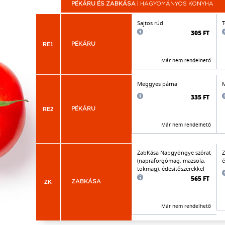
PÉKÁRU ÉS ZABKÁSA
| HAGYOMÁNYOS KONYHA
Sajtos rúd
T
305 FT
RE1
PÉKÁRU
Már nem rendelhető
Meggyes párna
M
335 FT
RE2
PÉKÁRU
Már nem rendelhető
ZabKása Napgyöngye szórat
Z
(napraforgómag, mazsola,
é
tökmag), édesítőszerekkel
565 FT
ZK
ZABKÁSA
Már nem rendelhető