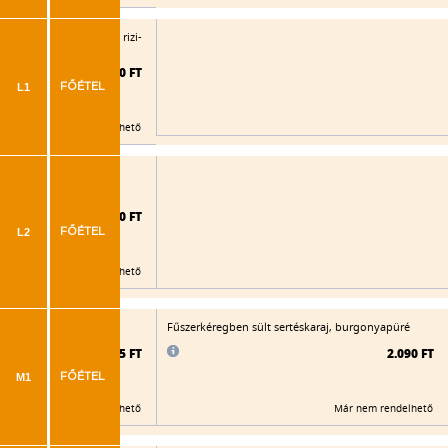
tt rántott sertésborda, rizi-
2.050 FT
L1
FŐÉTEL
Már nem rendelhető
ött rántott sertésborda,
2.060 FT
L2
FŐÉTEL
Már nem rendelhető
 gyümölcs, párolt rizs
Fűszerkéregben sült sertéskaraj, burgonyapüré
2.085 FT
2.090 FT
M1
FŐÉTEL
Már nem rendelhető
Már nem rendelhető