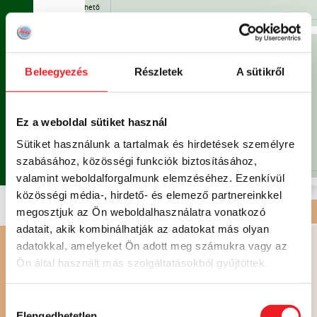
Már nem rendelhető
Már nem
rendelhető
 sajt,
Beleegyezés
Részletek
A sütikről
V
A
K
Á
C
I
Ó
!
MENÜ 2
1.930 FT /
V2
NAP
2.205 FT
Ez a weboldal sütiket használ
9.650 FT
/ HÉT
Sütiket használunk a tartalmak és hirdetések személyre
Már nem rendelhető
szabásához, közösségi funkciók biztosításához,
Már nem
valamint weboldalforgalmunk elemzéséhez. Ezenkívül
rendelhető
közösségi média-, hirdető- és elemező partnereinkkel
megosztjuk az Ön weboldalhasználatra vonatkozó
DESSZERT ÉS SÜTEMÉNY
| HAGYOMÁNYOS KONYHA
adatait, akik kombinálhatják az adatokat más olyan
amellel
adatokkal, amelyeket Ön adott meg számukra vagy az
Ön által használt más szolgáltatásokból gyűjtöttek.
S
DESSZERT
Hozzájárulás
830 FT
Elengedhetetlen