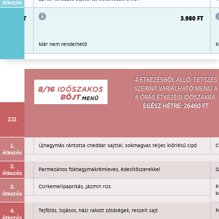
étkezés
3.980 FT
3.980 FT
Már nem rendelhető
M
4 ÉTKEZÉSBŐL ÁLLÓ, TETSZÉS
SZERINT VARIÁLHATÓ MENÜ A
8 ÓRÁS ÉTKEZÉSI IDŐSZAKRA.
EGÉSZ HÉTRE: 26460 FT
Z11
Újhagymás rántotta cheddar sajttal, sokmagvas teljes kiőrlésű cipó
C
1.
étkezés
2.
Parmezános fokhagymakrémleves, édesítőszerekkel
S
étkezés
Csirkemellpaprikás, jázmin rizs
P
3.
k
étkezés
ek
Tejfölös, tojásos, házi rakott zöldségek, reszelt sajt
F
4.
étkezés