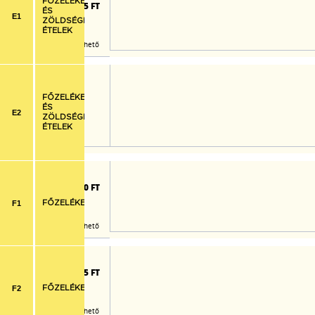
FŐZELÉKEK
1.975 FT
ÉS
E1
ZÖLDSÉGES
ÉTELEK
Már nem rendelhető
FŐZELÉKEK
ÉS
E2
ZÖLDSÉGES
ÉTELEK
lék, pulykafasírt
1.730 FT
F1
FŐZELÉKEK
Már nem rendelhető
lék, sertéspörkölt
1.725 FT
F2
FŐZELÉKEK
Már nem rendelhető