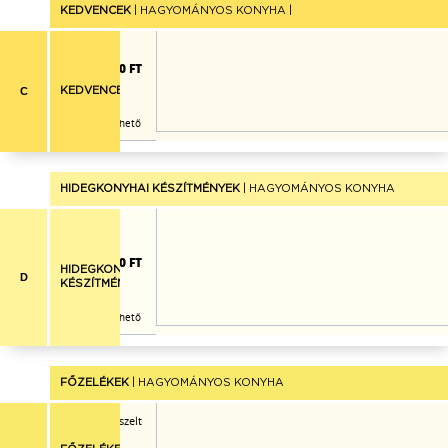
KEDVENCEK
| HAGYOMÁNYOS KONYHA |
2.060 FT
C
KEDVENCEK
Már nem rendelhető
HIDEGKONYHAI KÉSZÍTMÉNYEK
| HAGYOMÁNYOS KONYHA
ojás, narancs, alma,
ell csíkok
1.030 FT
HIDEGKONYHAI
D
KÉSZÍTMÉNYEK
Már nem rendelhető
FŐZELÉKEK
| HAGYOMÁNYOS KONYHA
őben sült padlizsán, reszelt