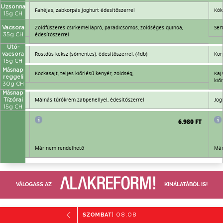
Uzsonna
Fahéjas, zabkorpás joghurt édesítőszerrel
Kók
15g CH
Zöldfűszeres csirkemellapró, paradicsomos, zöldséges quinoa,
Ser
Vacsora
édesítőszerrel
35g CH
Utó-
Rostdús keksz (sómentes), édesítőszerrel, (4db)
Kor
vacsora
15g CH
Másnap
Kockasajt, teljes kiőrlésű kenyér, zöldség,
Kaj
reggeli
kiő
30g CH
Másnap
Málnás túrókrém zabpehellyel, édesítőszerrel
Jog
Tízórai
15g CH
6.980 FT
6.980 FT
Már nem rendelhető
Már
VÁLOGASS AZ
KINÁLATÁBÓL IS!
SZOMBAT
| 08.08