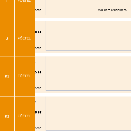
I
FŐÉTEL
Már nem rendelhető
Már nem rendelhető
lt rizs, tartármártás
2.060 FT
J
FŐÉTEL
Már nem rendelhető
ok (baconos), tejszínes,
2.145 FT
K1
FŐÉTEL
Már nem rendelhető
kok (baconos), kukoricás
2.090 FT
K2
FŐÉTEL
Már nem rendelhető