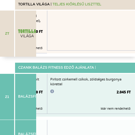
TORTILLA VILÁGA
|
TELJES KIŐRLÉSŰ LISZTTEL
lla (fűszeres csirkemell
e, grillezett zöldségekkel),
lva
2.580 FT
ZT
Már nem rendelhető
CZANIK BALÁZS FITNESS EDZŐ AJÁNLATA
|
amell, fűszervajas párolt
Pirított csirkemell csíkok, zöldséges burgonya
körettel
2.080 FT
2.045 FT
Z1
BALÁZSFITNESS
Már nem rendelhető
Már nem rendelhető
irkemell csíkokkal
idling, zellerlevél,
BALÁZSFIT