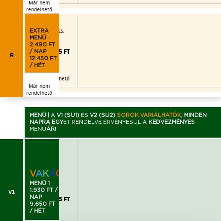
Már nem
rendelhető
eves,
ok, kukoricás jázmin rizs,
EXTRA
MENÜ
2.490 FT
2.995 FT
/ NAP
R
12.450 FT
/ HÉT
Már nem rendelhető
Már nem
rendelhető
MENÜ
|
A
V1 (SU1)
ÉS
V2 (SU2)
SOROK VARIÁLHATÓK
, MINDEN
NAPRA EGY
ET RENDELVE ÉRVÉNYESÜL A
KEDVEZMÉNYES
MENÜ
ÁR
!
püré
V
A
K
Á
C
I
Ó
!
MENÜ 1
1.930 FT /
V1
NAP
2.205 FT
9.650 FT
/ HÉT