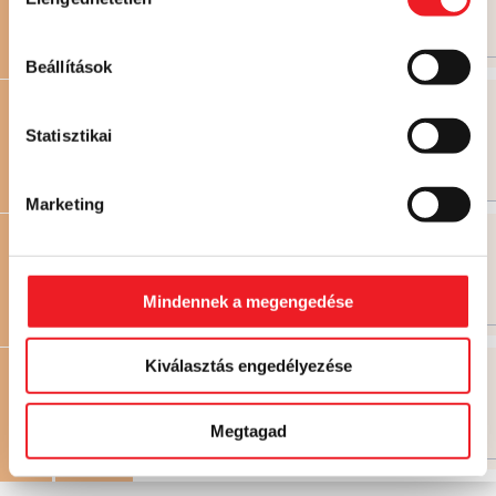
kiválasztása
Már nem rendelhető
Beállítások
Ananászos-kókuszos rétes
825 FT
860 FT
Statisztikai
T1
SÜTEMÉNYEK
Már nem rendelhető
Már nem rendelhető
Marketing
845 FT
T2
SÜTEMÉNYEK
Mindennek a megengedése
Már nem rendelhető
Kiválasztás engedélyezése
850 FT
T3
SÜTEMÉNYEK
Megtagad
Már nem rendelhető