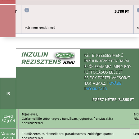
3.780 FT
3.780 FT
Már nem rendelhető
M
KÉT ÉTKEZÉSES MENÜ
INZULINREZISZTENCIÁVAL
ÉLŐK SZÁMÁRA, MELY EGY
KÉTFOGÁSOS EBÉDET
ÉS EGY FŐÉTEL VACSORÁT
TARTALMAZ.
TOVÁBBI
INFORMÁCIÓ
IR
EGÉSZ HÉTRE: 34860 FT
Tojásleves,
Bro
Ebéd
Csirkemellfilé többmagvas bundában, joghurtos franciasaláta
Fűs
50g CH
édesítőszerrel
Zöldfűszeres csirkemellapró, paradicsomos, zöldséges quinoa,
Ser
Vacsora
édesítőszerrel
35g CH