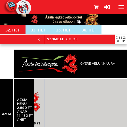
32.
HÉT
33.
HÉT
35.
HÉT
36.
HÉT
ÖSSZ:
SZOMBAT
| 08.08
0 DB
GYERE VELÜNK ÚJRA!
öldséges, tojásos rizs,
amellel
ÁZSIA
MENÜ
2.890 FT
/ NAP
AZSIA
14.450 FT
/ HÉT
2.790 FT