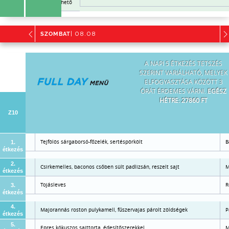
Már nem rendelhető
SZOMBAT
| 08.08
A NAPI 5 ÉTKEZÉS TETSZÉS
SZERINT VARIÁLHATÓ, MELYEK
ELFOGYASZTÁSA KÖZÖTT 3
ÓRÁT ÉRDEMES VÁRNI.
EGÉSZ
HÉTRE: 27860 FT
Z10
Tejfölös sárgaborsó-főzelék, sertéspörkölt
B
1.
étkezés
2.
Csirkemelles, baconos csőben sült padlizsán, reszelt sajt
M
étkezés
ítőszerrel
Tojásleves
R
3.
étkezés
4.
Majorannás roston pulykamell, fűszervajas párolt zöldségek
P
étkezés
5.
Epres kókuszos sajttorta, édesítőszerekkel
M