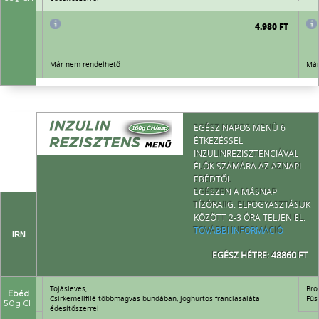
4.980 FT
4.980 FT
Már nem rendelhető
Már
EGÉSZ NAPOS MENÜ 6
ÉTKEZÉSSEL
INZULINREZISZTENCIÁVAL
ÉLŐK SZÁMÁRA AZ AZNAPI
EBÉDTŐL
EGÉSZEN A MÁSNAP
TÍZÓRAIIG. ELFOGYASZTÁSUK
KÖZÖTT 2-3 ÓRA TELJEN EL.
TOVÁBBI INFORMÁCIÓ
IRN
EGÉSZ HÉTRE: 48860 FT
Tojásleves,
Bro
Ebéd
Csirkemellfilé többmagvas bundában, joghurtos franciasaláta
Fűs
50g CH
édesítőszerrel