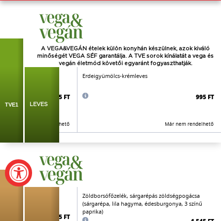
A VEGA&VEGÁN ételek külön konyhán készülnek, azok kiváló
minőségét VEGA SÉF garantálja. A TVE sorok kínálatát a vega és
vegán életmód követői
egyaránt
fogyaszthatják.
sárgarépa, paradicsom,
Erdeigyümölcs-krémleves
angol zeller, paraj)
695 FT
995 FT
TVE1
LEVES
Már nem rendelhető
Már nem rendelhető
jellegű sajttal
Zöldborsófőzelék, sárgarépás zöldségpogácsa
(sárgarépa, lila hagyma, édesburgonya, 3 színű
paprika)
1.595 FT