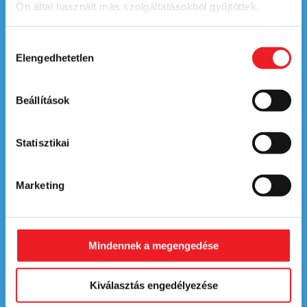
Ön által használt más szolgáltatásokból gyűjtöttek.
Általános Szerződési Feltételek
Hozzájárulás
Adatkezelési tájézkoztató
Elengedhetetlen
kiválasztása
Panaszkezelési szabályzat
Adatkezelési tájézkoztató - Karrier
Beállítások
Jogi nyilatkozat
Impresszum
Statisztikai
Bankkártyás fizetés
BARION™
Marketing
+36 (1) 460-3663
Megrendeléssel és szállítással kapcsolatban.
Mindennek a megengedése
+36 (20) 778-1055
A weboldal használatával kapcsolatban.
Kiválasztás engedélyezése