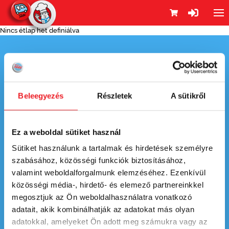
Nincs étlap hét definiálva
Beleegyezés
Részletek
A sütikről
Ez a weboldal sütiket használ
Sütiket használunk a tartalmak és hirdetések személyre
szabásához, közösségi funkciók biztosításához,
valamint weboldalforgalmunk elemzéséhez. Ezenkívül
közösségi média-, hirdető- és elemező partnereinkkel
ÉTLAP
megosztjuk az Ön weboldalhasználatra vonatkozó
KAPCSOLAT
adatait, akik kombinálhatják az adatokat más olyan
adatokkal, amelyeket Ön adott meg számukra vagy az
SZÁLLÍTÁSI TERÜLETEK