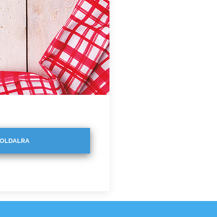
ŐOLDALRA