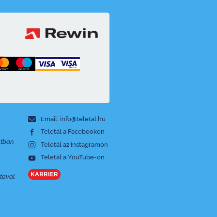
Email: info@teletal.hu
Teletál a Facebookon
atban.
Teletál az Instagramon
Teletál a YouTube-on
KARRIER
tával