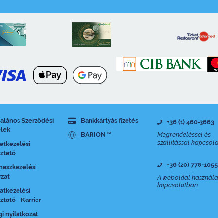
talános Szerződési
Bankkártyás fizetés
+36 (1) 460-3663
elek
BARION™
Megrendeléssel és
szállítással kapcsol
atkezelési
oztató
+36 (20) 778-1055
naszkezelési
yzat
A weboldal használa
kapcsolatban.
atkezelési
ztató - Karrier
gi nyilatkozat