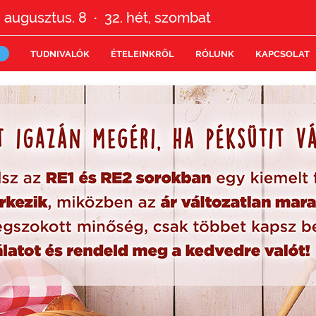
 augusztus. 8
32.
hét,
szombat
•
TUDNIVALÓK
ÉTELEINKRŐL
RÓLUNK
KAPCSOLAT