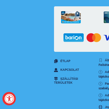
Ál
ÉTLAP
Feltét
KAPCSOLAT
Ad
tájézk
SZÁLLÍTÁSI
TERÜLETEK
Pa
szabál
Ad
tájézko
Jo