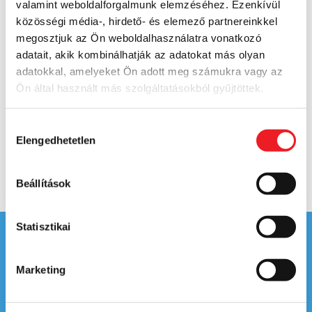
valamint weboldalforgalmunk elemzéséhez. Ezenkívül
közösségi média-, hirdető- és elemező partnereinkkel
megosztjuk az Ön weboldalhasználatra vonatkozó
adatait, akik kombinálhatják az adatokat más olyan
adatokkal, amelyeket Ön adott meg számukra vagy az
Ön által használt más szolgáltatásokból gyűjtöttek.
Hozzájárulás
Elengedhetetlen
kiválasztása
Beállítások
ÉTLAPRA
FŐOLDALRA
Statisztikai
Marketing