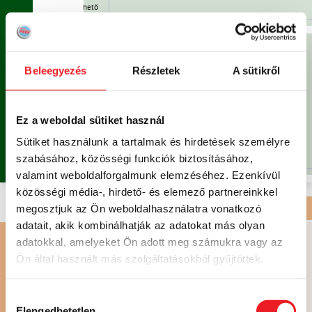
Már nem rendelhető
Már nem
rendelhető
 sajt,
Beleegyezés
Részletek
A sütikről
V
A
K
Á
C
I
Ó
!
MENÜ 2
1.930 FT /
V2
NAP
2.205 FT
Ez a weboldal sütiket használ
9.650 FT
/ HÉT
Sütiket használunk a tartalmak és hirdetések személyre
Már nem rendelhető
szabásához, közösségi funkciók biztosításához,
Már nem
valamint weboldalforgalmunk elemzéséhez. Ezenkívül
rendelhető
közösségi média-, hirdető- és elemező partnereinkkel
megosztjuk az Ön weboldalhasználatra vonatkozó
DESSZERT ÉS SÜTEMÉNY
| HAGYOMÁNYOS KONYHA
adatait, akik kombinálhatják az adatokat más olyan
amellel
adatokkal, amelyeket Ön adott meg számukra vagy az
Ön által használt más szolgáltatásokból gyűjtöttek.
S
DESSZERT
Hozzájárulás
830 FT
Elengedhetetlen