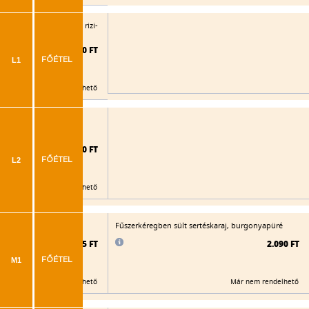
tt rántott sertésborda, rizi-
2.050 FT
L1
FŐÉTEL
Már nem rendelhető
ött rántott sertésborda,
2.060 FT
L2
FŐÉTEL
Már nem rendelhető
 gyümölcs, párolt rizs
Fűszerkéregben sült sertéskaraj, burgonyapüré
2.085 FT
2.090 FT
M1
FŐÉTEL
Már nem rendelhető
Már nem rendelhető