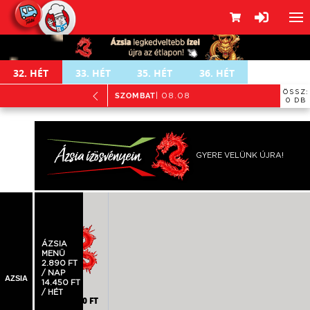
32.
HÉT
33.
HÉT
35.
HÉT
36.
HÉT
ÖSSZ:
SZOMBAT
| 08.08
0 DB
GYERE VELÜNK ÚJRA!
öldséges, tojásos rizs,
amellel
ÁZSIA
MENÜ
2.890 FT
/ NAP
AZSIA
14.450 FT
/ HÉT
2.790 FT