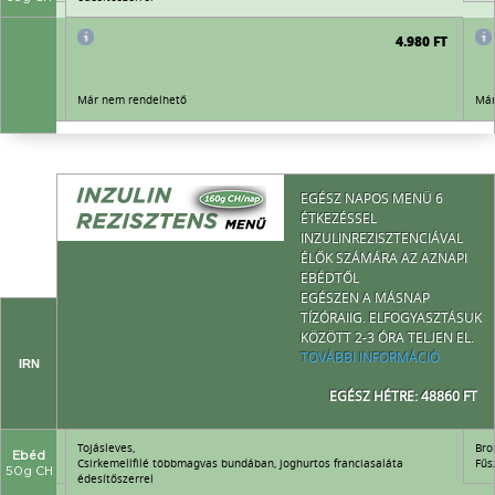
4.980 FT
4.980 FT
Már nem rendelhető
Már
EGÉSZ NAPOS MENÜ 6
ÉTKEZÉSSEL
INZULINREZISZTENCIÁVAL
ÉLŐK SZÁMÁRA AZ AZNAPI
EBÉDTŐL
EGÉSZEN A MÁSNAP
TÍZÓRAIIG. ELFOGYASZTÁSUK
KÖZÖTT 2-3 ÓRA TELJEN EL.
TOVÁBBI INFORMÁCIÓ
IRN
EGÉSZ HÉTRE: 48860 FT
Tojásleves,
Bro
Ebéd
Csirkemellfilé többmagvas bundában, joghurtos franciasaláta
Fűs
50g CH
édesítőszerrel