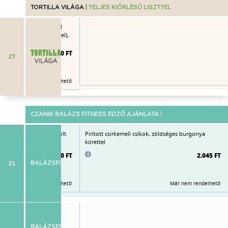
TORTILLA VILÁGA
|
TELJES KIŐRLÉSŰ LISZTTEL
lla (fűszeres csirkemell
e, grillezett zöldségekkel),
lva
2.580 FT
ZT
Már nem rendelhető
CZANIK BALÁZS FITNESS EDZŐ AJÁNLATA
|
amell, fűszervajas párolt
Pirított csirkemell csíkok, zöldséges burgonya
körettel
2.080 FT
2.045 FT
Z1
BALÁZSFITNESS
Már nem rendelhető
Már nem rendelhető
irkemell csíkokkal
idling, zellerlevél,
BALÁZSFIT