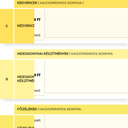
KEDVENCEK
| HAGYOMÁNYOS KONYHA |
2.060 FT
C
KEDVENCEK
Már nem rendelhető
HIDEGKONYHAI KÉSZÍTMÉNYEK
| HAGYOMÁNYOS KONYHA
ojás, narancs, alma,
ell csíkok
1.030 FT
HIDEGKONYHAI
D
KÉSZÍTMÉNYEK
Már nem rendelhető
FŐZELÉKEK
| HAGYOMÁNYOS KONYHA
őben sült padlizsán, reszelt