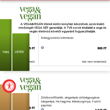
A VEGA&VEGÁN ételek külön konyhán készülnek, azok kiváló
minőségét VEGA SÉF garantálja. A TVE sorok kínálatát a vega és
vegán életmód követői
egyaránt
fogyaszthatják.
sárgarépa, paradicsom,
Erdeigyümölcs-krémleves
angol zeller, paraj)
695 FT
995 FT
TVE1
LEVES
Már nem rendelhető
Már nem rendelhető
jellegű sajttal
Zöldborsófőzelék, sárgarépás zöldségpogácsa
(sárgarépa, lila hagyma, édesburgonya, 3 színű
paprika)
1.595 FT