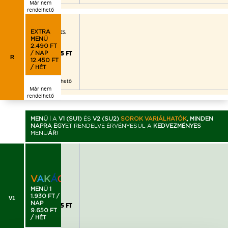
Már nem
rendelhető
eves,
ok, kukoricás jázmin rizs,
EXTRA
MENÜ
2.490 FT
2.995 FT
/ NAP
R
12.450 FT
/ HÉT
Már nem rendelhető
Már nem
rendelhető
MENÜ
|
A
V1 (SU1)
ÉS
V2 (SU2)
SOROK VARIÁLHATÓK
, MINDEN
NAPRA EGY
ET RENDELVE ÉRVÉNYESÜL A
KEDVEZMÉNYES
MENÜ
ÁR
!
püré
V
A
K
Á
C
I
Ó
!
MENÜ 1
1.930 FT /
V1
NAP
2.205 FT
9.650 FT
/ HÉT