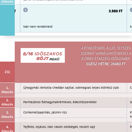
étkezés
3.980 FT
3.980 FT
Már nem rendelhető
M
4 ÉTKEZÉSBŐL ÁLLÓ, TETSZÉS
SZERINT VARIÁLHATÓ MENÜ A
8 ÓRÁS ÉTKEZÉSI IDŐSZAKRA.
EGÉSZ HÉTRE: 26460 FT
Z11
Újhagymás rántotta cheddar sajttal, sokmagvas teljes kiőrlésű cipó
C
1.
étkezés
2.
Parmezános fokhagymakrémleves, édesítőszerekkel
S
étkezés
Csirkemellpaprikás, jázmin rizs
P
3.
k
étkezés
ek
Tejfölös, tojásos, házi rakott zöldségek, reszelt sajt
F
4.
étkezés