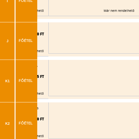
I
FŐÉTEL
Már nem rendelhető
Már nem rendelhető
lt rizs, tartármártás
2.060 FT
J
FŐÉTEL
Már nem rendelhető
ok (baconos), tejszínes,
2.145 FT
K1
FŐÉTEL
Már nem rendelhető
kok (baconos), kukoricás
2.090 FT
K2
FŐÉTEL
Már nem rendelhető