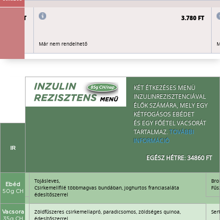
3.780 FT
3.780 FT
Már nem rendelhető
M
KÉT ÉTKEZÉSES MENÜ
INZULINREZISZTENCIÁVAL
ÉLŐK SZÁMÁRA, MELY EGY
KÉTFOGÁSOS EBÉDET
ÉS EGY FŐÉTEL VACSORÁT
TARTALMAZ.
TOVÁBBI
INFORMÁCIÓ
IR
EGÉSZ HÉTRE: 34860 FT
Tojásleves,
Bro
Ebéd
Csirkemellfilé többmagvas bundában, joghurtos franciasaláta
Fűs
50g CH
édesítőszerrel
Zöldfűszeres csirkemellapró, paradicsomos, zöldséges quinoa,
Ser
Vacsora
édesítőszerrel
35g CH