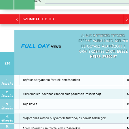
Már nem rendelhető
SZOMBAT
| 08.08
A NAPI 5 ÉTKEZÉS TETSZÉS
SZERINT VARIÁLHATÓ, MELYEK
ELFOGYASZTÁSA KÖZÖTT 3
ÓRÁT ÉRDEMES VÁRNI.
EGÉSZ
HÉTRE: 27860 FT
Z10
Tejfölös sárgaborsó-főzelék, sertéspörkölt
B
1.
étkezés
2.
Csirkemelles, baconos csőben sült padlizsán, reszelt sajt
M
étkezés
ítőszerrel
Tojásleves
R
3.
étkezés
4.
Majorannás roston pulykamell, fűszervajas párolt zöldségek
P
étkezés
5.
Epres kókuszos sajttorta, édesítőszerekkel
M