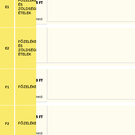
FŐZELÉKEK
1.975 FT
ÉS
E1
ZÖLDSÉGES
ÉTELEK
Már nem rendelhető
FŐZELÉKEK
ÉS
E2
ZÖLDSÉGES
ÉTELEK
lék, pulykafasírt
1.730 FT
F1
FŐZELÉKEK
Már nem rendelhető
lék, sertéspörkölt
1.725 FT
F2
FŐZELÉKEK
Már nem rendelhető