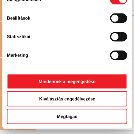
kiválasztása
Már nem rendelhető
Beállítások
Ananászos-kókuszos rétes
825 FT
860 FT
Statisztikai
T1
SÜTEMÉNYEK
Már nem rendelhető
Már nem rendelhető
Marketing
845 FT
T2
SÜTEMÉNYEK
Mindennek a megengedése
Már nem rendelhető
Kiválasztás engedélyezése
850 FT
T3
SÜTEMÉNYEK
Megtagad
Már nem rendelhető