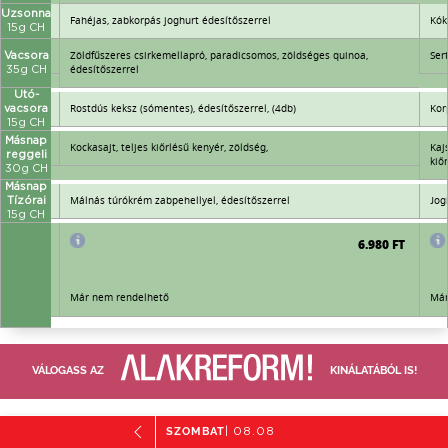
Uzsonna
Fahéjas, zabkorpás joghurt édesítőszerrel
Kók
15g CH
Zöldfűszeres csirkemellapró, paradicsomos, zöldséges quinoa,
Ser
Vacsora
édesítőszerrel
35g CH
Utó-
Rostdús keksz (sómentes), édesítőszerrel, (4db)
Kor
vacsora
15g CH
Másnap
Kockasajt, teljes kiőrlésű kenyér, zöldség,
Kaj
reggeli
kiő
30g CH
Másnap
Málnás túrókrém zabpehellyel, édesítőszerrel
Jog
Tízórai
15g CH
6.980 FT
6.980 FT
Már nem rendelhető
Már
VÁLOGASS AZ
KINÁLATÁBÓL IS!
SZOMBAT
| 08.08