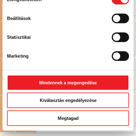
kiválasztása
Már nem rendelhető
Beállítások
Ananászos-kókuszos rétes
825 FT
860 FT
Statisztikai
T1
SÜTEMÉNYEK
Már nem rendelhető
Már nem rendelhető
Marketing
845 FT
T2
SÜTEMÉNYEK
Mindennek a megengedése
Már nem rendelhető
Kiválasztás engedélyezése
850 FT
T3
SÜTEMÉNYEK
Megtagad
Már nem rendelhető