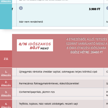
étkezés
3.980 FT
3.980 FT
Már nem rendelhető
M
4 ÉTKEZÉSBŐL ÁLLÓ, TETSZÉS
SZERINT VARIÁLHATÓ MENÜ A
8 ÓRÁS ÉTKEZÉSI IDŐSZAKRA.
EGÉSZ HÉTRE: 26460 FT
Z11
Újhagymás rántotta cheddar sajttal, sokmagvas teljes kiőrlésű cipó
C
1.
étkezés
2.
Parmezános fokhagymakrémleves, édesítőszerekkel
S
étkezés
Csirkemellpaprikás, jázmin rizs
P
3.
k
étkezés
ek
Tejfölös, tojásos, házi rakott zöldségek, reszelt sajt
F
4.
étkezés