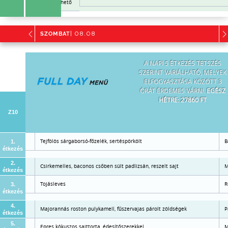
Már nem rendelhető
SZOMBAT
| 08.08
A NAPI 5 ÉTKEZÉS TETSZÉS
SZERINT VARIÁLHATÓ, MELYEK
ELFOGYASZTÁSA KÖZÖTT 3
ÓRÁT ÉRDEMES VÁRNI.
EGÉSZ
HÉTRE: 27860 FT
Z10
Tejfölös sárgaborsó-főzelék, sertéspörkölt
B
1.
étkezés
2.
Csirkemelles, baconos csőben sült padlizsán, reszelt sajt
M
étkezés
ítőszerrel
Tojásleves
R
3.
étkezés
4.
Majorannás roston pulykamell, fűszervajas párolt zöldségek
P
étkezés
5.
Epres kókuszos sajttorta, édesítőszerekkel
M