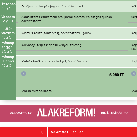
Uzsonna
Fahéjas, zabkorpás joghurt édesítőszerrel
Kók
15g CH
Zöldfűszeres csirkemellapró, paradicsomos, zöldséges quinoa,
Ser
Vacsora
édesítőszerrel
35g CH
Utó-
Rostdús keksz (sómentes), édesítőszerrel, (4db)
Kor
vacsora
15g CH
Másnap
Kockasajt, teljes kiőrlésű kenyér, zöldség,
Kaj
reggeli
kiő
30g CH
Másnap
Málnás túrókrém zabpehellyel, édesítőszerrel
Jog
Tízórai
15g CH
6.980 FT
6.980 FT
Már nem rendelhető
Már
VÁLOGASS AZ
KINÁLATÁBÓL IS!
SZOMBAT
| 08.08