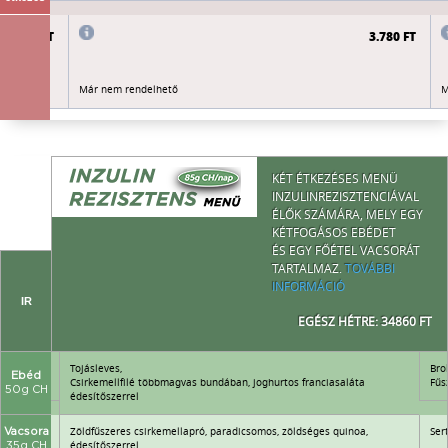
3.780 FT
3.780 FT
Már nem rendelhető
M
KÉT ÉTKEZÉSES MENÜ
INZULINREZISZTENCIÁVAL
ÉLŐK SZÁMÁRA, MELY EGY
KÉTFOGÁSOS EBÉDET
ÉS EGY FŐÉTEL VACSORÁT
TARTALMAZ.
TOVÁBBI
INFORMÁCIÓ
IR
EGÉSZ HÉTRE: 34860 FT
Tojásleves,
Bro
Ebéd
Csirkemellfilé többmagvas bundában, joghurtos franciasaláta
Fűs
50g CH
édesítőszerrel
Zöldfűszeres csirkemellapró, paradicsomos, zöldséges quinoa,
Ser
Vacsora
édesítőszerrel
35g CH