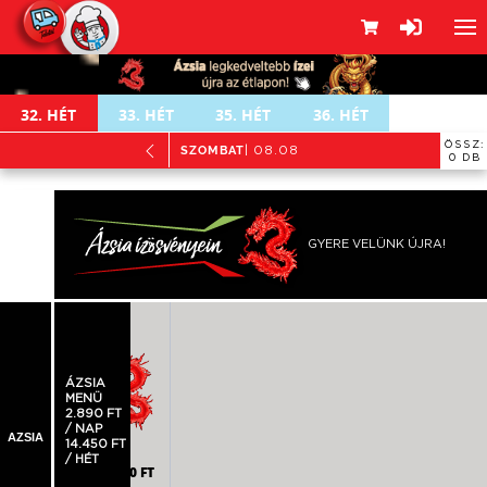
32.
HÉT
33.
HÉT
35.
HÉT
36.
HÉT
ÖSSZ:
SZOMBAT
| 08.08
0 DB
GYERE VELÜNK ÚJRA!
öldséges, tojásos rizs,
amellel
ÁZSIA
MENÜ
2.890 FT
/ NAP
AZSIA
14.450 FT
/ HÉT
2.790 FT