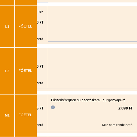
tt rántott sertésborda, rizi-
2.050 FT
L1
FŐÉTEL
Már nem rendelhető
ött rántott sertésborda,
2.060 FT
L2
FŐÉTEL
Már nem rendelhető
 gyümölcs, párolt rizs
Fűszerkéregben sült sertéskaraj, burgonyapüré
2.085 FT
2.090 FT
M1
FŐÉTEL
Már nem rendelhető
Már nem rendelhető