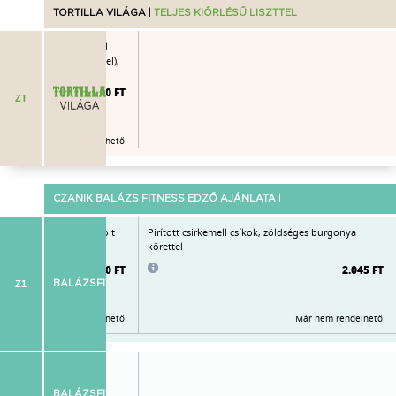
TORTILLA VILÁGA
|
TELJES KIŐRLÉSŰ LISZTTEL
lla (fűszeres csirkemell
e, grillezett zöldségekkel),
lva
2.580 FT
ZT
Már nem rendelhető
CZANIK BALÁZS FITNESS EDZŐ AJÁNLATA
|
amell, fűszervajas párolt
Pirított csirkemell csíkok, zöldséges burgonya
körettel
2.080 FT
2.045 FT
Z1
BALÁZSFITNESS
Már nem rendelhető
Már nem rendelhető
irkemell csíkokkal
idling, zellerlevél,
BALÁZSFIT