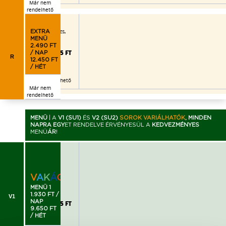
Már nem
rendelhető
eves,
ok, kukoricás jázmin rizs,
EXTRA
MENÜ
2.490 FT
2.995 FT
/ NAP
R
12.450 FT
/ HÉT
Már nem rendelhető
Már nem
rendelhető
MENÜ
|
A
V1 (SU1)
ÉS
V2 (SU2)
SOROK VARIÁLHATÓK
, MINDEN
NAPRA EGY
ET RENDELVE ÉRVÉNYESÜL A
KEDVEZMÉNYES
MENÜ
ÁR
!
püré
V
A
K
Á
C
I
Ó
!
MENÜ 1
1.930 FT /
V1
NAP
2.205 FT
9.650 FT
/ HÉT