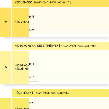
KEDVENCEK
| HAGYOMÁNYOS KONYHA |
2.060 FT
C
KEDVENCEK
Már nem rendelhető
HIDEGKONYHAI KÉSZÍTMÉNYEK
| HAGYOMÁNYOS KONYHA
ojás, narancs, alma,
ell csíkok
1.030 FT
HIDEGKONYHAI
D
KÉSZÍTMÉNYEK
Már nem rendelhető
FŐZELÉKEK
| HAGYOMÁNYOS KONYHA
őben sült padlizsán, reszelt