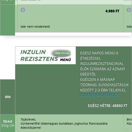
4.980 FT
4.980 FT
Már nem rendelhető
Már
EGÉSZ NAPOS MENÜ 6
ÉTKEZÉSSEL
INZULINREZISZTENCIÁVAL
ÉLŐK SZÁMÁRA AZ AZNAPI
EBÉDTŐL
EGÉSZEN A MÁSNAP
TÍZÓRAIIG. ELFOGYASZTÁSUK
KÖZÖTT 2-3 ÓRA TELJEN EL.
TOVÁBBI INFORMÁCIÓ
IRN
EGÉSZ HÉTRE: 48860 FT
Tojásleves,
Bro
Ebéd
Csirkemellfilé többmagvas bundában, joghurtos franciasaláta
Fűs
50g CH
édesítőszerrel