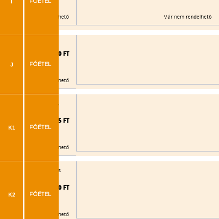
I
FŐÉTEL
Már nem rendelhető
Már nem rendelhető
lt rizs, tartármártás
2.060 FT
J
FŐÉTEL
Már nem rendelhető
ok (baconos), tejszínes,
2.145 FT
K1
FŐÉTEL
Már nem rendelhető
kok (baconos), kukoricás
2.090 FT
K2
FŐÉTEL
Már nem rendelhető