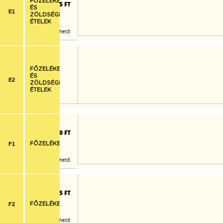
FŐZELÉKEK
1.975 FT
ÉS
E1
ZÖLDSÉGES
ÉTELEK
Már nem rendelhető
FŐZELÉKEK
ÉS
E2
ZÖLDSÉGES
ÉTELEK
lék, pulykafasírt
1.730 FT
F1
FŐZELÉKEK
Már nem rendelhető
lék, sertéspörkölt
1.725 FT
F2
FŐZELÉKEK
Már nem rendelhető