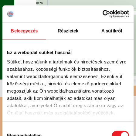
Már nem rendelhető
Már nem
rendelhető
 sajt,
Beleegyezés
Részletek
A sütikről
V
A
K
Á
C
I
Ó
!
MENÜ 2
1.930 FT /
V2
NAP
2.205 FT
Ez a weboldal sütiket használ
9.650 FT
/ HÉT
Sütiket használunk a tartalmak és hirdetések személyre
Már nem rendelhető
szabásához, közösségi funkciók biztosításához,
Már nem
valamint weboldalforgalmunk elemzéséhez. Ezenkívül
rendelhető
közösségi média-, hirdető- és elemező partnereinkkel
megosztjuk az Ön weboldalhasználatra vonatkozó
DESSZERT ÉS SÜTEMÉNY
| HAGYOMÁNYOS KONYHA
adatait, akik kombinálhatják az adatokat más olyan
amellel
adatokkal, amelyeket Ön adott meg számukra vagy az
Ön által használt más szolgáltatásokból gyűjtöttek.
S
DESSZERT
Hozzájárulás
830 FT
Elengedhetetlen