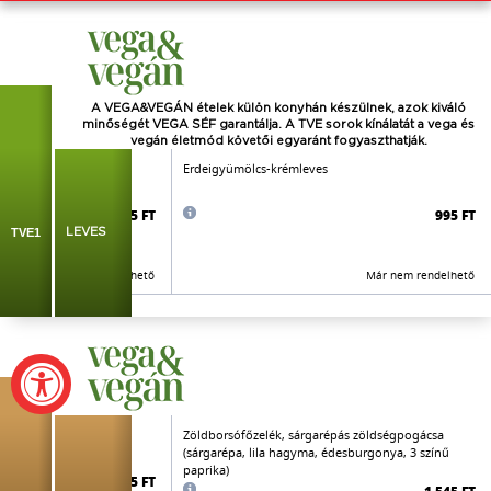
A VEGA&VEGÁN ételek külön konyhán készülnek, azok kiváló
minőségét VEGA SÉF garantálja. A TVE sorok kínálatát a vega és
vegán életmód követői
egyaránt
fogyaszthatják.
sárgarépa, paradicsom,
Erdeigyümölcs-krémleves
angol zeller, paraj)
695 FT
995 FT
TVE1
LEVES
Már nem rendelhető
Már nem rendelhető
jellegű sajttal
Zöldborsófőzelék, sárgarépás zöldségpogácsa
(sárgarépa, lila hagyma, édesburgonya, 3 színű
paprika)
1.595 FT