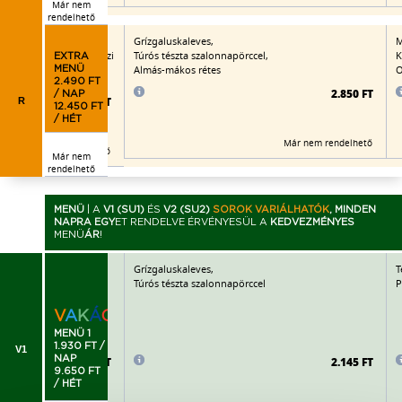
Már nem
rendelhető
t kiflikarikával,
Grízgaluskaleves,
M
os rakott burgonya, házi
Túrós tészta szalonnapörccel,
K
EXTRA
Almás-mákos rétes
O
MENÜ
2.490 FT
2.850 FT
/ NAP
2.965 FT
R
12.450 FT
/ HÉT
Már nem rendelhető
Már nem rendelhető
Már nem
rendelhető
MENÜ
|
A
V1 (SU1)
ÉS
V2 (SU2)
SOROK VARIÁLHATÓK
, MINDEN
NAPRA EGY
ET RENDELVE ÉRVÉNYESÜL A
KEDVEZMÉNYES
MENÜ
ÁR
!
t kiflikarikával,
Grízgaluskaleves,
T
Túrós tészta szalonnapörccel
P
V
A
K
Á
C
I
Ó
!
MENÜ 1
1.930 FT /
V1
NAP
2.215 FT
2.145 FT
9.650 FT
/ HÉT