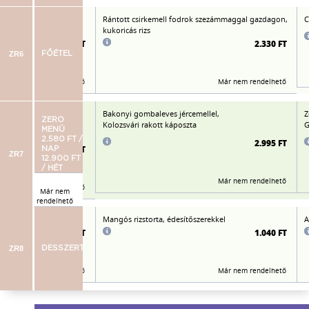
szerekkel,
Rántott csirkemell fodrok szezámmaggal gazdagon,
C
kukoricás rizs
2.150 FT
2.330 FT
ZR6
FŐÉTEL
Már nem rendelhető
Már nem rendelhető
ntes spagetti,
Bakonyi gombaleves jércemellel,
Z
ZERO
t,
Kolozsvári rakott káposzta
G
MENÜ
ítőszerrel
2.580 FT /
2.995 FT
2.960 FT
NAP
ZR7
12.900 FT
/ HÉT
Már nem rendelhető
Már nem rendelhető
Már nem
rendelhető
ítőszerrel
Mangós rizstorta, édesítőszerekkel
A
975 FT
1.040 FT
ZR8
DESSZERT
Már nem rendelhető
Már nem rendelhető