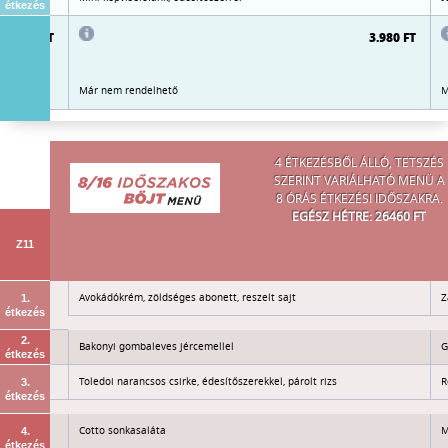
étkezés
3.980 FT
3.980 FT
Már nem rendelhető
M
4 ÉTKEZÉSBŐL ÁLLÓ, TETSZÉS
SZERINT VARIÁLHATÓ MENÜ A
8 ÓRÁS ÉTKEZÉSI IDŐSZAKRA.
EGÉSZ HÉTRE: 26460 FT
Z11
s teljes
Avokádókrém, zöldséges abonett, reszelt sajt
Z
1.
étkezés
2.
Bakonyi gombaleves jércemellel
G
étkezés
Toledoi narancsos csirke, édesítőszerekkel, párolt rizs
R
3.
étkezés
Cotto sonkasaláta
M
4.
étkezés