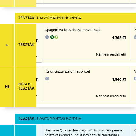
TÉSZTÁK
| HAGYOMÁNYOS KONYHA
 és lekváros palacsinta)
Spagetti vadas szósszal, reszelt sajt
P
1.765 FT
1.795 FT
G
TÉSZTÁK
Már nem rendelhető
Már nem rendelhető
l
Túrós tészta szalonnapörccel
M
1.920 FT
1.840 FT
HÚSOS
H1
TÉSZTÁK
Már nem rendelhető
Már nem rendelhető
TÉSZTÁK
| HAGYOMÁNYOS KONYHA
nis,
Penne ai Quattro Formaggi di Pollo (olasz penne
K
 csípős) reszelt
tészta csirkemellel, tejszínes négysajtmártással)