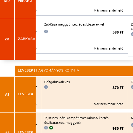
RE2
PÉKÁRU
Már nem rendelhető
Már nem rendelhető
szerekkel
ZabKása meggyöntet, édesítőszerekkel
Z
a
575 FT
580 FT
ZK
ZABKÁSA
Már nem rendelhető
Már nem rendelhető
LEVESEK
| HAGYOMÁNYOS KONYHA
Grízgaluskaleves
T
835 FT
870 FT
A1
LEVESEK
Már nem rendelhető
Már nem rendelhető
tt kiflikarikával
Tejszínes, házi kompótleves (almás, körtés,
M
őszibarackos, meggyes)
925 FT
980 FT
A2
LEVESEK