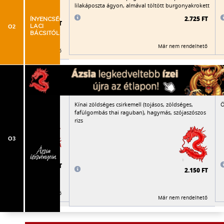
hagyma, paradicsom,
lilakáposzta ágyon, almával töltött burgonyakrokett
zi jázmin rizs
2.725 FT
ÍNYENCSÉGEK
2.075 FT
O2
LACI
BÁCSITÓL
Már nem rendelhető
Már nem rendelhető
rtéscombfalatok,
Kínai zöldséges csirkemell (tojásos, zöldséges,
Ö
üvegtészta
fafülgombás thai raguban), hagymás, szójaszószos
rizs
O3
2.210 FT
2.150 FT
Már nem rendelhető
Már nem rendelhető