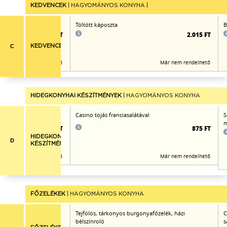
KEDVENCEK
| HAGYOMÁNYOS KONYHA |
nnapörccel
Töltött káposzta
B
1.905 FT
2.015 FT
C
KEDVENCEK
Már nem rendelhető
Már nem rendelhető
HIDEGKONYHAI KÉSZÍTMÉNYEK
| HAGYOMÁNYOS KONYHA
Casino tojás franciasalátával
S
m
830 FT
875 FT
HIDEGKONYHAI
D
KÉSZÍTMÉNYEK
Már nem rendelhető
Már nem rendelhető
FŐZELÉKEK
| HAGYOMÁNYOS KONYHA
őzelék, rusztikus
Tejfölös, tárkonyos burgonyafőzelék, házi
C
bélszínroló
s