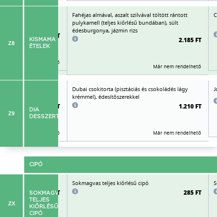
 tzatziki, jázmin rizs
Fahéjas almával, aszalt szilvával töltött rántott
C
pulykamell (teljes kiőrlésű bundában), sült
édesburgonya, jázmin rizs
2.175 FT
2.185 FT
KISMAMA
Z8
ÉTELEK
Már nem rendelhető
Már nem rendelhető
öntettel,
Dubai csokitorta (pisztáciás és csokoládés lágy
J
krémmel), édesítőszerekkel
975 FT
1.210 FT
DIA
Z9
DESSZERT
Már nem rendelhető
Már nem rendelhető
CIPÓ
ipó
Sokmagvas teljes kiőrlésű cipó
S
285 FT
285 FT
SOKMAGVAS
TELJES
ZX
KIŐRLÉSŰ
CIPÓ