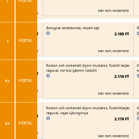
I
FŐÉTEL
Már nem rendelhető
Már nem rendelhető
r, sült burgonya
Bolognai sertésborda, reszelt sajt
R
2.105 FT
2.195 FT
J
FŐÉTEL
Már nem rendelhető
Már nem rendelhető
püré
Roston sült csirkemell dijoni mustáros, füstölt tarjás
K
raguval, rizi-bizi (jázmin rizsből)
t
2.065 FT
2.110 FT
K1
FŐÉTEL
Már nem rendelhető
Már nem rendelhető
izs
Roston sült csirkemell dijoni mustáros, füsttölttarjás
K
raguval, vajas újburgonya
j
2.070 FT
2.170 FT
K2
FŐÉTEL
Már nem rendelhető
Már nem rendelhető