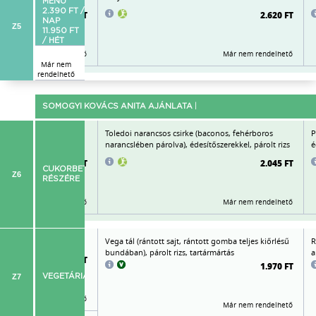
MENÜ
2.390 FT /
2.705 FT
2.620 FT
NAP
Z5
11.950 FT
/ HÉT
Már nem rendelhető
Már nem rendelhető
Már nem
rendelhető
SOMOGYI KOVÁCS ANITA AJÁNLATA
|
 frissföllel
Toledoi narancsos csirke (baconos, fehérboros
P
narancslében párolva), édesítőszerekkel, párolt rizs
é
2.055 FT
2.045 FT
CUKORBETEGEK
Z6
RÉSZÉRE
Már nem rendelhető
Már nem rendelhető
rizottó mozzarellával
Vega tál (rántott sajt, rántott gomba teljes kiőrlésű
R
bundában), párolt rizs, tartármártás
a
1.865 FT
1.970 FT
Z7
VEGETÁRIÁNUS
Már nem rendelhető
Már nem rendelhető