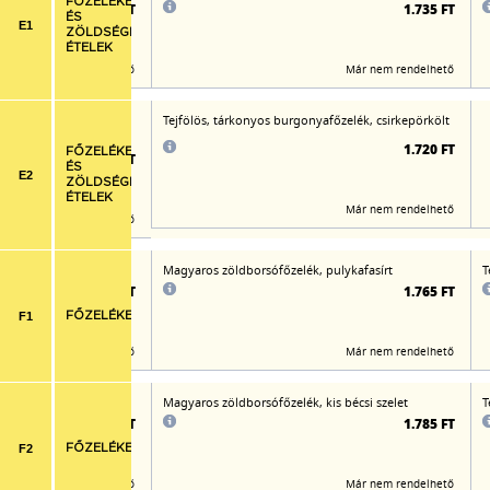
FŐZELÉKEK
1.850 FT
1.735 FT
ÉS
E1
ZÖLDSÉGES
ÉTELEK
Már nem rendelhető
Már nem rendelhető
őzelék rusztikus
Tejfölös, tárkonyos burgonyafőzelék, csirkepörkölt
mell csíkok
1.720 FT
FŐZELÉKEK
1.805 FT
ÉS
E2
ZÖLDSÉGES
ÉTELEK
Már nem rendelhető
Már nem rendelhető
Magyaros zöldborsófőzelék, pulykafasírt
T
1.785 FT
1.765 FT
F1
FŐZELÉKEK
Már nem rendelhető
Már nem rendelhető
Magyaros zöldborsófőzelék, kis bécsi szelet
T
1.780 FT
1.785 FT
F2
FŐZELÉKEK
Már nem rendelhető
Már nem rendelhető