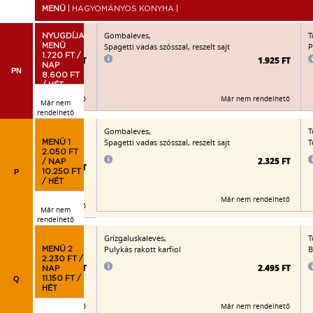
MENÜ
| HAGYOMÁNYOS KONYHA |
Gombaleves,
T
NYUGDÍJAS
Spagetti vadas szósszal, reszelt sajt
P
MENÜ
1.720 FT /
1.955 FT
1.925 FT
NAP
PN
8.600 FT
/ HÉT
Már nem rendelhető
Már nem rendelhető
Már nem
rendelhető
Gombaleves,
T
jttal kemencében sütve,
Spagetti vadas szósszal, reszelt sajt
T
MENÜ 1
2.050 FT
2.325 FT
/ NAP
2.495 FT
P
10.250 FT
/ HÉT
Már nem rendelhető
Már nem rendelhető
Már nem
rendelhető
Grízgaluskaleves,
T
Pulykás rakott karfiol
B
MENÜ 2
2.230 FT /
2.270 FT
2.495 FT
NAP
Q
11.150 FT /
HÉT
Már nem rendelhető
Már nem rendelhető