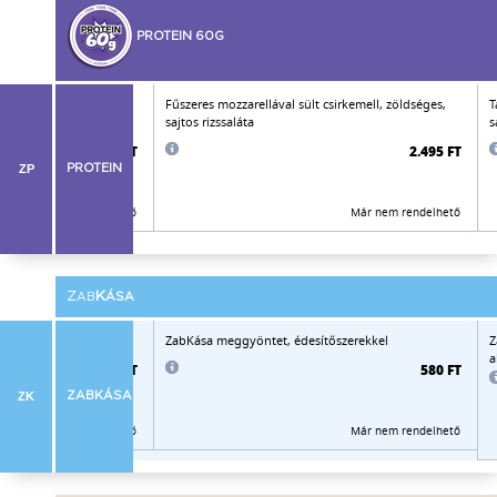
PROTEIN 60G
Fűszeres mozzarellával sült csirkemell, zöldséges,
T
sajtos rizssaláta
s
2.515 FT
2.495 FT
ZP
PROTEIN
Már nem rendelhető
Már nem rendelhető
Z
K
AB
ÁSA
szerekkel
ZabKása meggyöntet, édesítőszerekkel
Z
a
575 FT
580 FT
ZK
ZABKÁSA
Már nem rendelhető
Már nem rendelhető