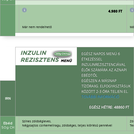
4.980 FT
4.980 FT
Már nem rendelhető
Má
EGÉSZ NAPOS MENÜ 6
ÉTKEZÉSSEL
INZULINREZISZTENCIÁVAL
ÉLŐK SZÁMÁRA AZ AZNAPI
EBÉDTŐL
EGÉSZEN A MÁSNAP
TÍZÓRAIIG. ELFOGYASZTÁSUK
KÖZÖTT 2-3 ÓRA TELJEN EL.
TOVÁBBI INFORMÁCIÓ
IRN
EGÉSZ HÉTRE: 48860 FT
Színes zöldségleves,
Zö
Ebéd
tőszerrel
Négysajtos csirkemellragu, zöldséges, teljes kiőrlésű pennével
Te
50g CH