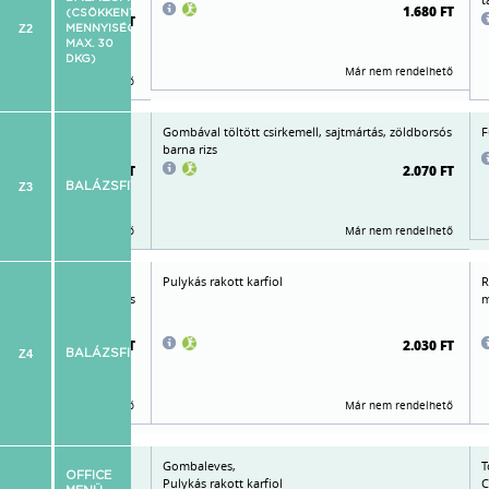
1.680 FT
(CSÖKKENTETT
1.760 FT
Z2
MENNYISÉG:
MAX. 30
DKG)
Már nem rendelhető
Már nem rendelhető
va, édesítőszerekkel,
Gombával töltött csirkemell, sajtmártás, zöldborsós
F
barna rizs
2.015 FT
2.070 FT
Z3
BALÁZSFITNESS
Már nem rendelhető
Már nem rendelhető
radicsomos, fűszeres
Pulykás rakott karfiol
R
cében sütve, fűszervajas
m
2.090 FT
2.030 FT
Z4
BALÁZSFITNESS
Már nem rendelhető
Már nem rendelhető
t kiflikarikával,
Gombaleves,
T
OFFICE
 frissföllel
Pulykás rakott karfiol
C