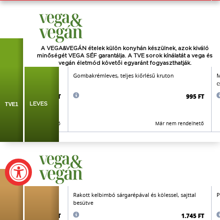
A VEGA&VEGÁN ételek külön konyhán készülnek, azok kiváló
minőségét VEGA SÉF garantálja. A TVE sorok kínálatát a vega és
vegán életmód követői
egyaránt
fogyaszthatják.
sárgarépa,
Gombakrémleves, teljes kiőrlésű kruton
M
c
890 FT
995 FT
TVE1
LEVES
Már nem rendelhető
Már nem rendelhető
mezán jellegű sajttal
Rakott kelbimbó sárgarépával és kölessel, sajttal
P
besütve
1.845 FT
1.745 FT