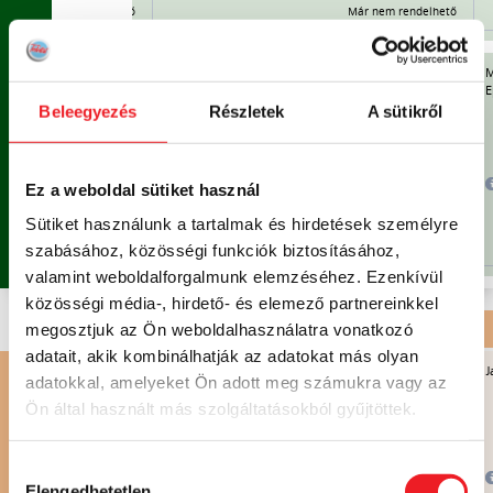
Már nem rendelhető
Már nem rendelhető
Már nem
rendelhető
rhús, sajt, paradicsom,
Pulykás rakott karfiol,
M
é, kétféle öntet:
Csokikrémmel töltött fánk
E
 hamburger zsömle),
Beleegyezés
Részletek
A sütikről
V
A
K
Á
C
I
Ó
!
MENÜ 2
1.930 FT /
V2
NAP
2.215 FT
2.145 FT
Ez a weboldal sütiket használ
9.650 FT
/ HÉT
Sütiket használunk a tartalmak és hirdetések személyre
Már nem rendelhető
Már nem rendelhető
szabásához, közösségi funkciók biztosításához,
Már nem
valamint weboldalforgalmunk elemzéséhez. Ezenkívül
rendelhető
közösségi média-, hirdető- és elemező partnereinkkel
megosztjuk az Ön weboldalhasználatra vonatkozó
DESSZERT ÉS SÜTEMÉNY
| HAGYOMÁNYOS KONYHA
adatait, akik kombinálhatják az adatokat más olyan
Gyümölcsrizs ananásszal és őszibarackkal
J
adatokkal, amelyeket Ön adott meg számukra vagy az
Ön által használt más szolgáltatásokból gyűjtöttek.
S
DESSZERT
Hozzájárulás
860 FT
850 FT
Elengedhetetlen