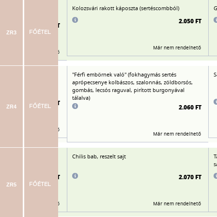
gos bundában, párolt
Kolozsvári rakott káposzta (sertéscombból)
G
erekkel
2.050 FT
2.130 FT
ZR3
FŐÉTEL
Már nem rendelhető
Már nem rendelhető
 tört burgonya
"Férfi embörnek való" (fokhagymás sertés
S
aprópecsenye kolbászos, szalonnás, zöldborsós,
gombás, lecsós raguval, pirított burgonyával
tálalva)
2.110 FT
2.060 FT
ZR4
FŐÉTEL
Már nem rendelhető
Már nem rendelhető
Chilis bab, reszelt sajt
T
s
2.095 FT
2.070 FT
ZR5
FŐÉTEL
Már nem rendelhető
Már nem rendelhető