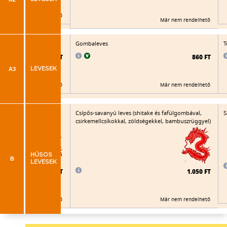
Már nem rendelhető
Már nem rendelhető
eves
Gombaleves
T
1.015 FT
860 FT
A3
LEVESEK
Már nem rendelhető
Már nem rendelhető
óc-leves zöldségekkel
Csípős-savanyú leves (shitake és fafülgombával,
S
csirkemellcsíkokkal, zöldségekkel, bambuszrüggyel)
HÚSOS
B
LEVESEK
1.060 FT
1.050 FT
Már nem rendelhető
Már nem rendelhető