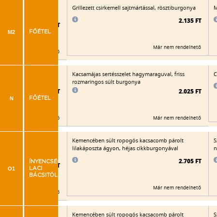
zabpelyhes bundában,
Grillezett csirkemell sajtmártással, rösztiburgonya
M
köret
2.135 FT
2.215 FT
M2
FŐÉTEL
Már nem rendelhető
Már nem rendelhető
 töltött, rántott
Kacsamájas sertésszelet hagymaraguval, friss
C
n rizs
rozmaringos sült burgonya
2.090 FT
2.025 FT
N
FŐÉTEL
Már nem rendelhető
Már nem rendelhető
módra (angol mustár,
Kemencében sült ropogós kacsacomb párolt
S
hagyma, paradicsom,
lilakáposzta ágyon, héjas cikkburgonyával
n
llezett burgonyakarikák
2.705 FT
ÍNYENCSÉGEK
2.230 FT
O1
LACI
BÁCSITÓL
Már nem rendelhető
Már nem rendelhető
módra (angol mustár,
Kemencében sült ropogós kacsacomb párolt
S