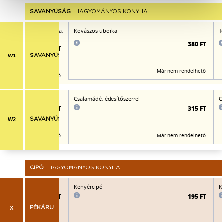
SAVANYÚSÁG
| HAGYOMÁNYOS KONYHA
salamádé, csemegeuborka,
Kovászos uborka
T
szerrel
380 FT
350 FT
W1
SAVANYÚSÁG
Már nem rendelhető
Már nem rendelhető
ítőszerrel
Csalamádé, édesítőszerrel
C
315 FT
315 FT
W2
SAVANYÚSÁG
Már nem rendelhető
Már nem rendelhető
CIPÓ
| HAGYOMÁNYOS KONYHA
Kenyércipó
K
195 FT
195 FT
X
PÉKÁRU