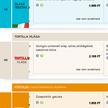
OLASZ
1.990 FT
1.840 FT
TÉSZTÁK
H2
Már nem rendelhető
Már nem rendelhető
TORTILLA VILÁGA
ószos enchilada (fűszeres
Görögös csirkemell wrap, színes zöldségekkel,
B
val töltve), cheddar
tzatzikivel töltve
f
ört pisztáciával
b
2.105 FT
2.370 FT
H3
Már nem rendelhető
Már nem rendelhető
FŐÉTELEK
| HAGYOMÁNYOS KONYHA
sos rakott burgonya házi
Zúzapörkölt, galuska
K
1.955 FT
2.025 FT