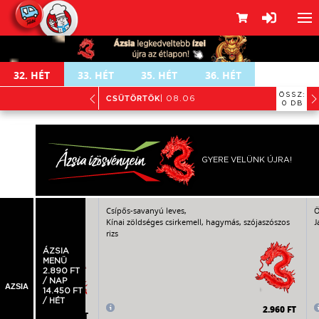
32.
HÉT
33.
HÉT
35.
HÉT
36.
HÉT
ÖSSZ:
CSÜTÖRTÖK
| 08.06
0 DB
GYERE VELÜNK ÚJRA!
óc-leves zöldségekkel
Csípős-savanyú leves,
Ö
Kínai zöldséges csirkemell, hagymás, szójaszószos
J
ertéscombfalatok,
rizs
vegtészta
ÁZSIA
MENÜ
2.890 FT
/ NAP
AZSIA
14.450 FT
/ HÉT
2.960 FT
3.060 FT