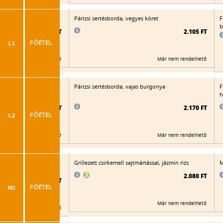
a burgonyapüré
Párizsi sertésborda, vegyes köret
F
b
2.080 FT
2.105 FT
L1
FŐÉTEL
Már nem rendelhető
Már nem rendelhető
Párizsi sertésborda, vajas burgonya
F
h
2.115 FT
2.170 FT
L2
FŐÉTEL
Már nem rendelhető
Már nem rendelhető
zabpelyhes bundában,
Grillezett csirkemell sajtmártással, jázmin rizs
M
zselymes parázsburgonya
2.080 FT
2.195 FT
M1
FŐÉTEL
Már nem rendelhető
Már nem rendelhető