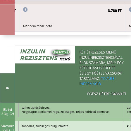
3.780 FT
3.780 FT
Már nem rendelhető
M
KÉT ÉTKEZÉSES MENÜ
INZULINREZISZTENCIÁVAL
ÉLŐK SZÁMÁRA, MELY EGY
KÉTFOGÁSOS EBÉDET
ÉS EGY FŐÉTEL VACSORÁT
TARTALMAZ.
TOVÁBBI
INFORMÁCIÓ
IR
EGÉSZ HÉTRE: 34860 FT
Színes zöldségleves,
Zö
Ebéd
tőszerrel
Négysajtos csirkemellragu, zöldséges, teljes kiőrlésű pennével
Te
50g CH
Tonhalas, zöldséges bulgursaláta
Pu
Vacsora
35g CH