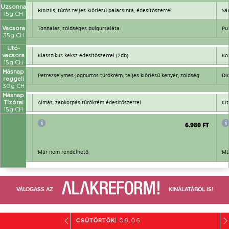
Uzsonna
Ribizlis, túrós teljes kiőrlésű palacsinta, édesítőszerrel
Sá
15g CH
Tonhalas, zöldséges bulgursaláta
Pu
Vacsora
35g CH
Utó-
Klasszikus keksz édesítőszerrel (2db)
Ko
vacsora
15g CH
Másnap
Petrezselymes-joghurtos túrókrém, teljes kiőrlésű kenyér, zöldség
Di
reggeli
30g CH
Másnap
Almás, zabkorpás túrókrém édesítőszerrel
Ci
Tízórai
15g CH
6.980 FT
6.980 FT
Már nem rendelhető
Má
VÁLOGASS AZ
KINÁLATÁBÓL IS!
CSÜTÖRTÖK
| 08.06