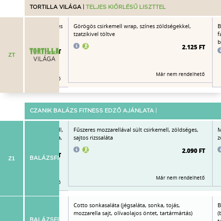
TORTILLA VILÁGA
|
TELJES KIŐRLÉSŰ LISZTTEL
ószos enchilada (fűszeres
Görögös csirkemell wrap, színes zöldségekkel,
B
val töltve), cheddar
tzatzikivel töltve
f
ört pisztáciával
b
2.125 FT
2.390 FT
ZT
Már nem rendelhető
Már nem rendelhető
CZANIK BALÁZS FITNESS EDZŐ AJÁNLATA
|
emencében sült csirkemell,
Fűszeres mozzarellával sült csirkemell, zöldséges,
M
, uborka, sárgarépakarika,
sajtos rizssaláta
z
2.090 FT
2.125 FT
Z1
BALÁZSFITNESS
Már nem rendelhető
Már nem rendelhető
aláta (sült pulykamell
Cotto sonkasaláta (jégsaláta, sonka, tojás,
B
m, alma, kukorica,
mozzarella sajt, olívaolajos öntet, tartármártás)
(
BALÁZSFIT
t