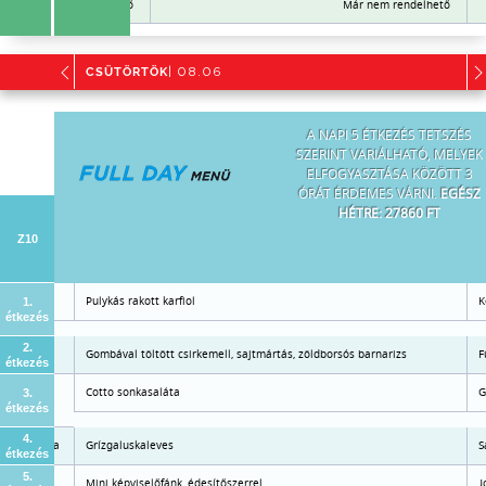
Már nem rendelhető
Már nem rendelhető
CSÜTÖRTÖK
| 08.06
A NAPI 5 ÉTKEZÉS TETSZÉS
SZERINT VARIÁLHATÓ, MELYEK
ELFOGYASZTÁSA KÖZÖTT 3
ÓRÁT ÉRDEMES VÁRNI.
EGÉSZ
HÉTRE: 27860 FT
Z10
Pulykás rakott karfiol
K
1.
étkezés
2.
Gombával töltött csirkemell, sajtmártás, zöldborsós barnarizs
F
étkezés
jas párolt
Cotto sonkasaláta
G
3.
étkezés
4.
friss saláta
Grízgaluskaleves
S
étkezés
5.
Mini képviselőfánk, édesítőszerrel
J