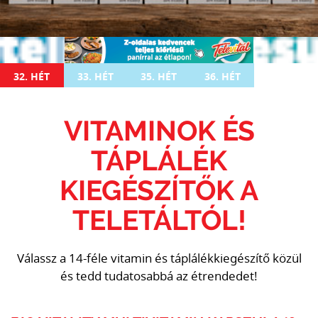
32.
HÉT
33.
HÉT
35.
HÉT
36.
HÉT
VITAMINOK ÉS
TÁPLÁLÉK
KIEGÉSZÍTŐK A
TELETÁLTÓL!
Válassz a 14-féle vitamin és táplálékkiegészítő közül
és tedd tudatosabbá az étrendedet!