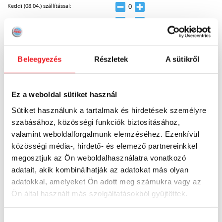
Keddi (08.04.) szállítással:
Csütörtöki (08.06.) szállítással:
Beleegyezés
Részletek
A sütikről
Ez a weboldal sütiket használ
Sütiket használunk a tartalmak és hirdetések személyre
szabásához, közösségi funkciók biztosításához,
valamint weboldalforgalmunk elemzéséhez. Ezenkívül
közösségi média-, hirdető- és elemező partnereinkkel
megosztjuk az Ön weboldalhasználatra vonatkozó
adatait, akik kombinálhatják az adatokat más olyan
adatokkal, amelyeket Ön adott meg számukra vagy az
Ön által használt más szolgáltatásokból gyűjtöttek.
BIO VITALITY PROBIOTIKUM KAPSZULA (30
DB)
Hozzájárulás