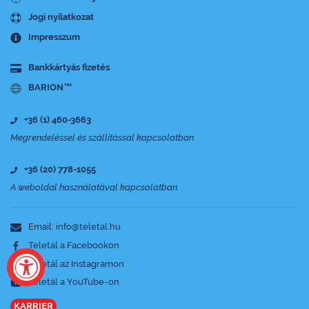
Jogi nyilatkozat
Impresszum
Bankkártyás fizetés
BARION™
+36 (1) 460-3663
Megrendeléssel és szállítással kapcsolatban.
+36 (20) 778-1055
A weboldal használatával kapcsolatban.
Email: info@teletal.hu
Teletál a Facebookon
Teletál az Instagramon
Teletál a YouTube-on
KARRIER