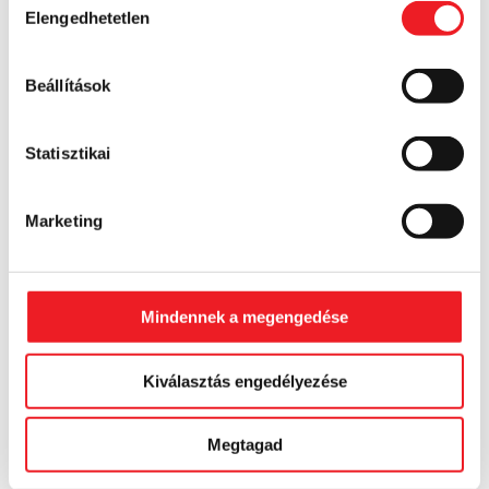
VIT8
Elengedhetetlen
kiválasztása
4.650 Ft
Keddi (08.04.) szállítással:
Beállítások
Csütörtöki (08.06.) szállítással:
Statisztikai
Marketing
Mindennek a megengedése
Kiválasztás engedélyezése
Megtagad