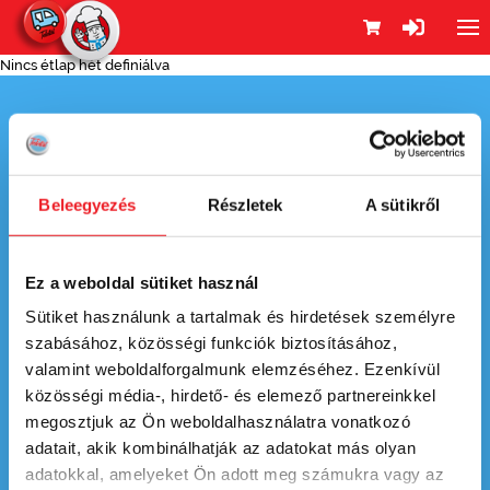
Nincs étlap hét definiálva
Beleegyezés
Részletek
A sütikről
Ez a weboldal sütiket használ
Sütiket használunk a tartalmak és hirdetések személyre
szabásához, közösségi funkciók biztosításához,
valamint weboldalforgalmunk elemzéséhez. Ezenkívül
közösségi média-, hirdető- és elemező partnereinkkel
ÉTLAP
megosztjuk az Ön weboldalhasználatra vonatkozó
KAPCSOLAT
adatait, akik kombinálhatják az adatokat más olyan
adatokkal, amelyeket Ön adott meg számukra vagy az
SZÁLLÍTÁSI TERÜLETEK