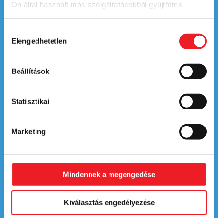
Ön által használt más szolgáltatásokból gyűjtöttek.
Általános Szerződési Feltételek
Hozzájárulás
Adatkezelési tájézkoztató
Elengedhetetlen
kiválasztása
Panaszkezelési szabályzat
Adatkezelési tájézkoztató - Karrier
Beállítások
Jogi nyilatkozat
Impresszum
Statisztikai
Bankkártyás fizetés
BARION™
Marketing
+36 (1) 460-3663
Megrendeléssel és szállítással kapcsolatban.
Mindennek a megengedése
+36 (20) 778-1055
A weboldal használatával kapcsolatban.
Kiválasztás engedélyezése