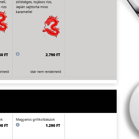
ell,
zöldséges, tojásos rizs,
rizs
Japán sajttorta miso
karamellel
60 FT
2.790 FT
elhető
Már nem rendelhető
ok
Magyaros grillkolbászok
90 FT
1.290 FT