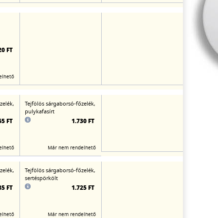
20 FT
elhető
zelék,
Tejfölös sárgaborsó-főzelék,
pulykafasírt
65 FT
1.730 FT
elhető
Már nem rendelhető
zelék,
Tejfölös sárgaborsó-főzelék,
sertéspörkölt
85 FT
1.725 FT
elhető
Már nem rendelhető