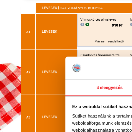
LEVESEK
| HAGYOMÁNYOS KONYHA
Vilmoskörtés almaleves
M
910 FT
A1
LEVESEK
Már nem rendelhető
Csontleves finommetélttel
V
870 FT
A2
LEVESEK
Már nem rendelhető
Beleegyezés
Paradicsomleves
l
Ez a weboldal sütiket haszn
885 FT
Sütiket használunk a tartal
A3
LEVESEK
weboldalforgalmunk elemzésé
Már nem rendelhető
weboldalhasználatra vonatko