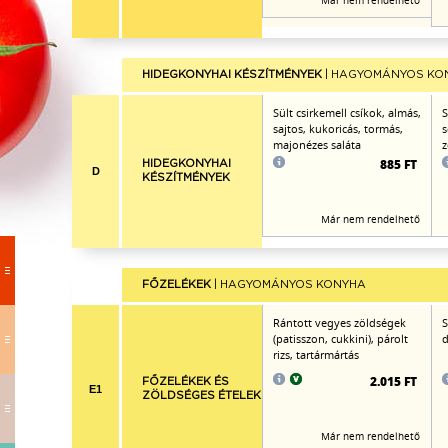
Már nem rendelhető
HIDEGKONYHAI KÉSZÍTMÉNYEK
| HAGYOMÁNYOS KO
Sült csirkemell csíkok, almás,
S
sajtos, kukoricás, tormás,
s
majonézes saláta
z
885 FT
HIDEGKONYHAI
D
KÉSZÍTMÉNYEK
Már nem rendelhető
FŐZELÉKEK
| HAGYOMÁNYOS KONYHA
Rántott vegyes zöldségek
S
(patisszon, cukkini), párolt
d
rizs, tartármártás
2.015 FT
FŐZELÉKEK ÉS
E1
ZÖLDSÉGES ÉTELEK
Már nem rendelhető