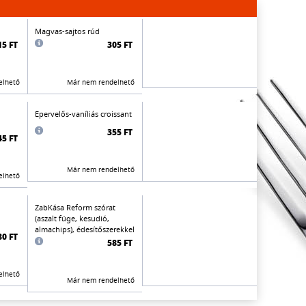
Magvas-sajtos rúd
15 FT
305 FT
elhető
Már nem rendelhető
Epervelős-vaníliás croissant
355 FT
45 FT
Már nem rendelhető
elhető
ZabKása Reform szórat
(aszalt füge, kesudió,
almachips), édesítőszerekkel
80 FT
585 FT
elhető
Már nem rendelhető