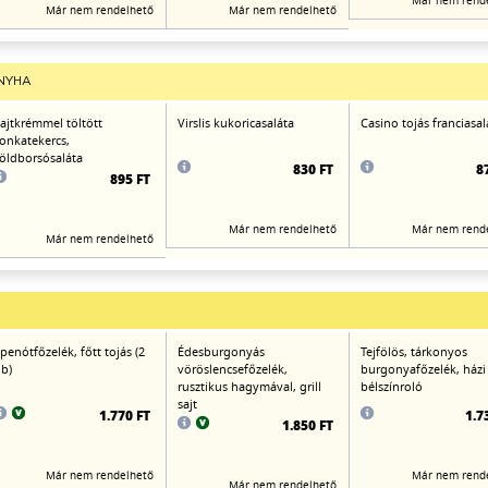
Már nem rend
Már nem rendelhető
Már nem rendelhető
NYHA
ajtkrémmel töltött
Virslis kukoricasaláta
Casino tojás franciasal
onkatekercs,
öldborsósaláta
830 FT
8
895 FT
Már nem rendelhető
Már nem rend
Már nem rendelhető
penótfőzelék, főtt tojás (2
Édesburgonyás
Tejfölös, tárkonyos
b)
vöröslencsefőzelék,
burgonyafőzelék, házi
rusztikus hagymával, grill
bélszínroló
sajt
1.770 FT
1.7
1.850 FT
Már nem rendelhető
Már nem rend
Már nem rendelhető