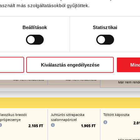
sznált más szolgáltatásokból gyűjtöttek.
ókai-bableves
Távol-keleti
Csípős-savanyú leves
sertéshúsgombóc-leves
(shitake és fafülgombá
zöldségekkel gazdagon
csirkemellcsíkokkal,
Beállítások
Statisztikai
zöldségekkel,
bambuszrüggyel)
1.040 FT
1.060 FT
Kiválasztás engedélyezése
Min
1.0
Már nem rendelhető
Már nem rendelhető
Már nem rend
lasszikus brassói
Juhtúrós sztrapacska
Töltött káposzta
própecsenye
szalonnapörccel
2.0
2.105 FT
1.905 FT