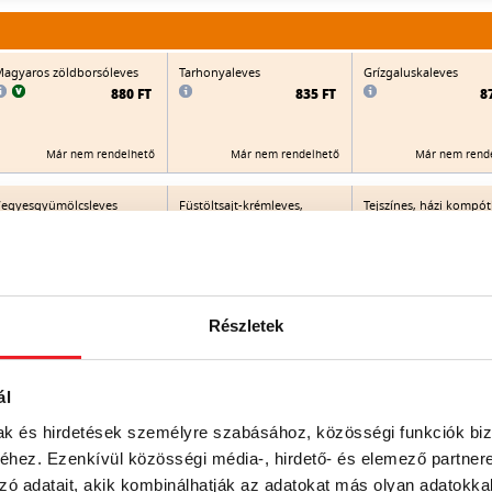
agyaros zöldborsóleves
Tarhonyaleves
Grízgaluskaleves
880 FT
835 FT
8
Már nem rendelhető
Már nem rendelhető
Már nem rend
egyesgyümölcsleves
Füstöltsajt-krémleves,
Tejszínes, házi kompót
pirított kiflikarikával
(almás, körtés, őszibar
meggyes)
905 FT
925 FT
9
Már nem rendelhető
Már nem rendelhető
Már nem rend
Részletek
Göcseji burgonyagombóc
Hideg őszibarackos
Gombaleves
eves (zöldségleves
meggyleves
ál
burgonyagombóccal)
1.015 FT
8
880 FT
mak és hirdetések személyre szabásához, közösségi funkciók biz
hez. Ezenkívül közösségi média-, hirdető- és elemező partner
Már nem rendelhető
Már nem rend
zó adatait, akik kombinálhatják az adatokat más olyan adatokka
Már nem rendelhető