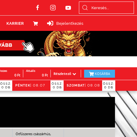
KARRIER
Bejelentkezés
sszes
Aktuális
Részletező
KOSÁRBA
0
Ft
0
Ft
ÖSSZ:
ÖSSZ:
ÖSSZ:
PÉNTEK
SZOMBAT
06
| 08.07
| 08.08
0 DB
0 DB
0 DB
Ötfűszeres császárhús,