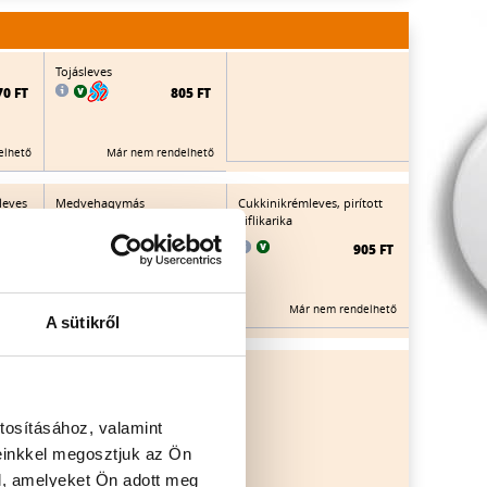
Tojásleves
70 FT
805 FT
elhető
Már nem rendelhető
leves
Medvehagymás
Cukkinikrémleves, pirított
ackos,
zöldségleves
kiflikarika
mozzarellagolyókkal
905 FT
80 FT
910 FT
Már nem rendelhető
elhető
Már nem rendelhető
A sütikről
Tejszínes körteleves
60 FT
925 FT
tosításához, valamint
einkkel megosztjuk az Ön
elhető
Már nem rendelhető
l, amelyeket Ön adott meg