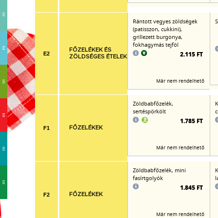
Rántott vegyes zöldségek
S
(patisszon, cukkini),
grillezett burgonya,
fokhagymás tejföl
FŐZELÉKEK ÉS
2.115 FT
E2
ZÖLDSÉGES ÉTELEK
Már nem rendelhető
Zöldbabfőzelék,
K
sertéspörkölt
c
1.785 FT
F1
FŐZELÉKEK
Már nem rendelhető
Zöldbabfőzelék, mini
K
fasírtgolyók
l
1.845 FT
F2
FŐZELÉKEK
Már nem rendelhető