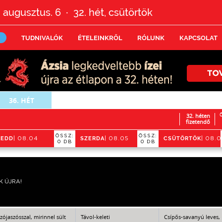
 augusztus. 6
32.
hét,
csütörtök
•
TUDNIVALÓK
ÉTELEINKRŐL
RÓLUNK
KAPCSOLAT
36.
HÉT
32. héten
Ö
fizetendő
ÖSSZ:
ÖSSZ:
KEDD
SZERDA
CSÜTÖRTÖK
| 08.04
| 08.05
| 08.
0 DB
0 DB
K ÚJRA!
zójaszósszal, mirinnel sült
Távol-keleti
Csípős-savanyú leves,