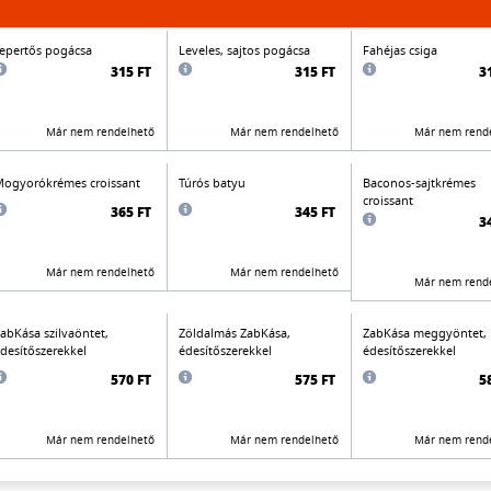
epertős pogácsa
Leveles, sajtos pogácsa
Fahéjas csiga
315 FT
315 FT
3
Már nem rendelhető
Már nem rendelhető
Már nem rend
ogyorókrémes croissant
Túrós batyu
Baconos-sajtkrémes
croissant
365 FT
345 FT
3
Már nem rendelhető
Már nem rendelhető
Már nem rend
abKása szilvaöntet,
Zöldalmás ZabKása,
ZabKása meggyöntet,
desítőszerekkel
édesítőszerekkel
édesítőszerekkel
570 FT
575 FT
5
Már nem rendelhető
Már nem rendelhető
Már nem rend