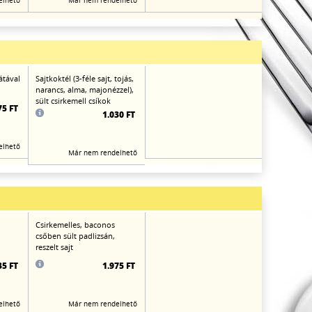
elhető
Már nem rendelhető
átával
Sajtkoktél (3-féle sajt, tojás,
narancs, alma, majonézzel),
sült csirkemell csíkok
75 FT
1.030 FT
elhető
Már nem rendelhető
Csirkemelles, baconos
csőben sült padlizsán,
reszelt sajt
35 FT
1.975 FT
elhető
Már nem rendelhető