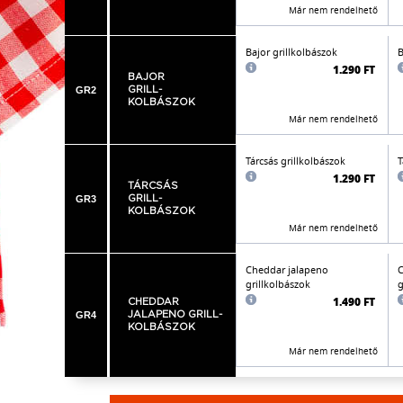
Már nem rendelhető
Bajor grillkolbászok
B
1.290 FT
BAJOR
GR2
GRILL-
KOLBÁSZOK
Már nem rendelhető
Tárcsás grillkolbászok
T
1.290 FT
TÁRCSÁS
GR3
GRILL-
KOLBÁSZOK
Már nem rendelhető
Cheddar jalapeno
C
grillkolbászok
g
1.490 FT
CHEDDAR
GR4
JALAPENO GRILL-
KOLBÁSZOK
Már nem rendelhető