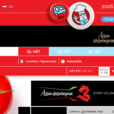
2026.
ÉTLAP
32.
HÉT
33.
HÉT
35.
HÉT
Letöltés / Nyomtatás
Tudnivalók
ÖSSZ:
HÉTFŐ
| 08.03
0 DB
GYERE VELÜN
Lime-os, gyömbéres, thai
S