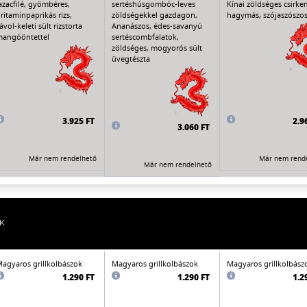
azacfilé, gyömbéres,
sertéshúsgombóc-leves
Kínai zöldséges csirkem
ritaminpaprikás rizs,
zöldségekkel gazdagon,
hagymás, szójaszószos 
ávol-keleti sült rizstorta
Ananászos, édes-savanyú
angóöntettel
sertéscombfalatok,
zöldséges, mogyorós sült
üvegtészta
3.925 FT
2.9
3.060 FT
Már nem rendelhető
Már nem rend
Már nem rendelhető
K
agyaros grillkolbászok
Magyaros grillkolbászok
Magyaros grillkolbász
1.290 FT
1.290 FT
1.2