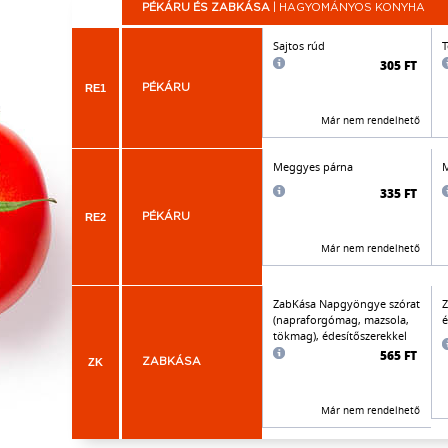
PÉKÁRU ÉS ZABKÁSA
| HAGYOMÁNYOS KONYHA
Sajtos rúd
T
305 FT
RE1
PÉKÁRU
Már nem rendelhető
Meggyes párna
M
335 FT
RE2
PÉKÁRU
Már nem rendelhető
ZabKása Napgyöngye szórat
Z
(napraforgómag, mazsola,
é
tökmag), édesítőszerekkel
565 FT
ZK
ZABKÁSA
Már nem rendelhető