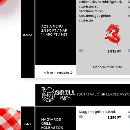
csirkehúsleves zöldségekkel,
l
rizstésztával,
p
Szecsuáni csirke,
T
szezámmagos pirított
m
rizstészta
ÁZSIA MENÜ
2.890 FT / NAP
AZSIA
14.450 FT / HÉT
3.015 FT
Már nem rendelhető
Már nem rendelhető
| SÜTNI VALÓ GRILLKOLBÁSZO
Magyaros grillkolbászok
M
1.290 FT
MAGYAROS
GR1
GRILL-
KOLBÁSZOK