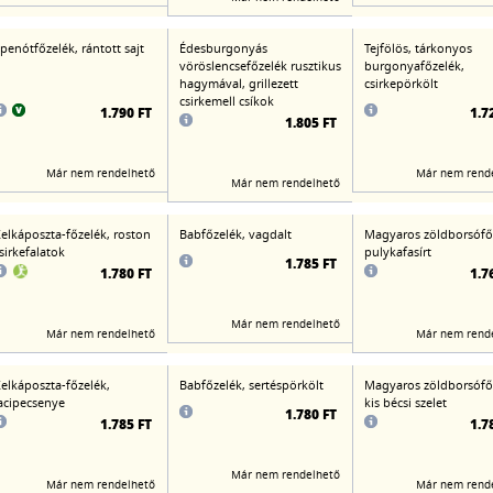
penótfőzelék, rántott sajt
Édesburgonyás
Tejfölös, tárkonyos
vöröslencsefőzelék rusztikus
burgonyafőzelék,
hagymával, grillezett
csirkepörkölt
csirkemell csíkok
1.790 FT
1.7
1.805 FT
Már nem rendelhető
Már nem rend
Már nem rendelhető
elkáposzta-főzelék, roston
Babfőzelék, vagdalt
Magyaros zöldborsófő
sirkefalatok
pulykafasírt
1.785 FT
1.780 FT
1.7
Már nem rendelhető
Már nem rendelhető
Már nem rend
elkáposzta-főzelék,
Babfőzelék, sertéspörkölt
Magyaros zöldborsófő
acipecsenye
kis bécsi szelet
1.780 FT
1.785 FT
1.7
Már nem rendelhető
Már nem rendelhető
Már nem rend