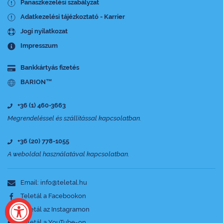
Panaszkezelési szabályzat
Adatkezelési tájézkoztató - Karrier
Jogi nyilatkozat
Impresszum
Bankkártyás fizetés
BARION™
+36 (1) 460-3663
Megrendeléssel és szállítással kapcsolatban.
+36 (20) 778-1055
A weboldal használatával kapcsolatban.
Email: info@teletal.hu
Teletál a Facebookon
Teletál az Instagramon
Teletál a YouTube-on