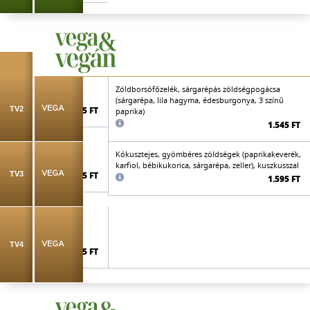
jellegű sajttal
Zöldborsófőzelék, sárgarépás zöldségpogácsa
(sárgarépa, lila hagyma, édesburgonya, 3 színű
TV2
VEGA
1.595 FT
paprika)
1.545 FT
rry
Kókusztejes, gyömbéres zöldségek (paprikakeverék,
karfiol, bébikukorica, sárgarépa, zeller), kuszkusszal
TV3
VEGA
1.795 FT
1.595 FT
TV4
VEGA
1.595 FT