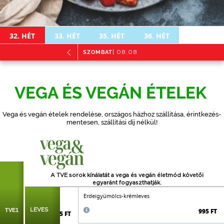
32.
HÉT
33.
HÉT
35.
HÉT
36.
HÉT
SZOMBAT
| 08.08
VEGA ÉS VEGÁN ÉTELEK
Vega és vegán ételek rendelése, országos házhoz szállítása, érintkezés-
mentesen, szállítási díj nélkül!
A TVE sorok kínálatát a vega és vegán életmód követői
egyaránt
fogyaszthatják.
sárgarépa, paradicsom,
Erdeigyümölcs-krémleves
angol zeller, paraj)
TVE1
LEVES
995 FT
695 FT