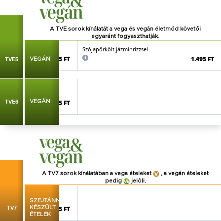
A TVE sorok kínálatát a vega és vegán életmód követői
egyaránt
fogyaszthatják.
Szójapörkölt jázminrizzsel
1.395 FT
1.495 FT
TVE5
VEGÁN
n bászkával
TVE6
VEGÁN
1.695 FT
A TV7 sorok kínálatában a vega ételeket
, a vegán ételeket
pedig
jelöli.
agne, paradicsommártás
SZEJTÁNNAL
TV7
KÉSZÜLT
1.895 FT
ÉTELEK