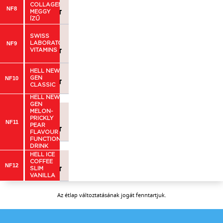
édesítőszerekkel
COLLAGEN
NF8
279 FT
MEGGY
ÍZŰ
cukorral és
SWISS
NF9
LABORATORY
279 FT
VITAMINS
ral és édesítőszerekkel
HELL NEW
NF10
GEN
299 FT
CLASSIC
HELL NEW
GEN
y Pear Flavour
MELON-
és édesítőszerekkel
PRICKLY
NF11
PEAR
299 FT
FLAVOUR
FUNCTIONAL
DRINK
HELL ICE
, édesítőszerekkel
COFFEE
NF12
399 FT
SLIM
VANILLA
Az étlap változtatásának jogát fenntartjuk.